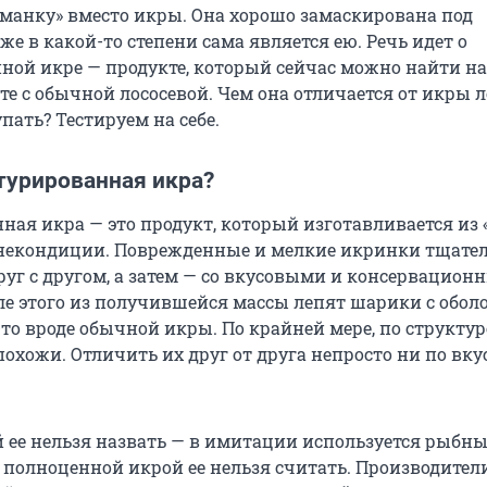
бманку» вместо икры. Она хорошо замаскирована под
е в какой-то степени сама является ею. Речь идет о
ной икре — продукте, который сейчас можно найти на
е с обычной лососевой. Чем она отличается от икры л
упать? Тестируем на себе.
турированная икра?
ная икра — это продукт, который изготавливается из
ь некондиции. Поврежденные и мелкие икринки тщате
уг с другом, а затем — со вкусовыми и консервацио
ле этого из получившейся массы лепят шарики с обол
то вроде обычной икры. По крайней мере, по структур
охожи. Отличить их друг от друга непросто ни по вкус
ее нельзя назвать — в имитации используется рыбны
и полноценной икрой ее нельзя считать. Производител