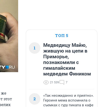
ТОП 5
Медведицу Майю,
1
жившую на цепи в
Приморье,
познакомили с
гималайским
медведем Фиником
21 539
7
 же
«Так неожиданно и приятно».
2
т этот
Героиня мема вспомнила о
 велик
съемках с гуру пикапа в кафе