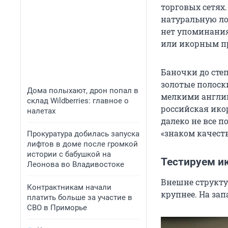
торговых сетях.
натуральную ло
нет упоминания
или икорным п
Баночки до сте
золотые полоски
Дома полыхают, дрон попал в
мелкими английс
склад Wildberries: главное о
российская ико
налетах
далеко не все п
«знаком качеств
Прокуратура добилась запуска
лифтов в доме после громкой
истории с бабушкой на
Тестируем ик
Леонова во Владивостоке
Внешне структу
Контрактникам начали
крупнее. На за
платить больше за участие в
СВО в Приморье