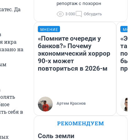
репортаж с похорон
атес. Да
3 030
Обсудить
МНЕНИЕ
МНЕНИ
в
«Помните очереди у
«Это 
я икра
банков?» Почему
так не
казано на
экономический хоррор
почем
90-х может
был Ю
ным
повториться в 2026-м
пропу
а
волять
Артем Краснов
бное
ть себя в
РЕКОМЕНДУЕМ
Соль земли
ных