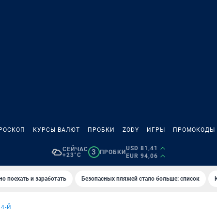
РОСКОП
КУРСЫ ВАЛЮТ
ПРОБКИ
ZODY
ИГРЫ
ПРОМОКОДЫ
USD 81,41
СЕЙЧАС
3
ПРОБКИ
+23°C
EUR 94,06
но поехать и заработать
Безопасных пляжей стало больше: список
4-Й