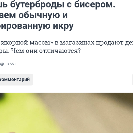
шь бутерброды с бисером.
аем обычную и
рированную икру
 икорной массы» в магазинах продают д
ры. Чем они отличаются?
3 551
 комментарий