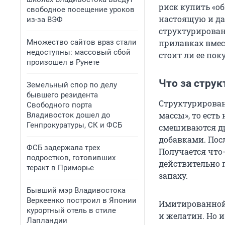
риск купить «о
свободное посещение уроков
настоящую и даж
из-за ВЭФ
структурирован
Множество сайтов враз стали
прилавках вмест
недоступны: массовый сбой
стоит ли ее пок
произошел в Рунете
Что за струк
Земельный спор по делу
бывшего резидента
Структурирован
Свободного порта
массы», то ест
Владивосток дошел до
Генпрокуратуры, СК и ФСБ
смешиваются др
добавками. Пос
ФСБ задержала трех
Получается что-
подростков, готовивших
действительно п
теракт в Приморье
запаху.
Бывший мэр Владивостока
Веркеенко построил в Японии
Имитированной 
курортный отель в стиле
и желатин. Но 
Лапландии