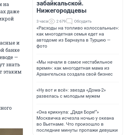
забайкальской.
м на
Нижегородцевы
ках даже
икрой
3 часа
2 679
Обсудить
«Расходы на топливо колоссальные»:
как многодетная семья едет на
автодоме из Барнаула в Турцию —
расные и
фото
ой банке
еводе —
«Мы начали в самое нестабильное
ут знать
время»: как многодетная мама из
ет этаким
Архангельска создала свой бизнес
«Ну вот и всё»: звезда «Дома-2»
развелась с молодым мужем
много
«Она крикнула: „Дядя Боря!“»
Москвичка исчезла ночью у океана
во Вьетнаме. Что произошло в
последние минуты пропажи девушки