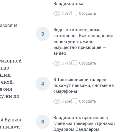
Владивостока
7 037
Обсудить
осося и
Воды по колено, дома
3
затоплены. Как наводнение
ночью уничтожило
имущество приморцев —
видео
 «икорной
3 716
Обсудить
льно
нными
В Третьяковской галерее
очкой.
4
покажут пейзажи, снятые на
е они
смартфоны
у, ни по
3 259
Обсудить
Владивосток простился с
й бульон
5
главным тренером «Динамо»
и пишут,
Эдуардом Сандлером: