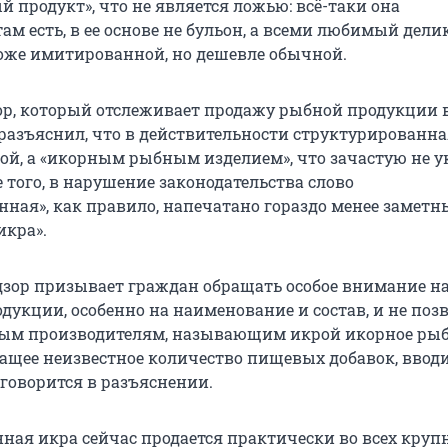
й продукт», что не является ложью: всё-таки она
ам есть, в ее основе не бульон, а всеми любимый делик
роже имитированной, но дешевле обычной.
ор, который отслеживает продажу рыбной продукции 
 разъяснил, что в действительности структурированна
рой, а «икорным рыбным изделием», что зачастую не у
 того, в нарушение законодательства слово
нная», как правило, напечатано гораздо менее замет
икра».
дзор призывает граждан обращать особое внимание н
дукции, особенно на наименование и состав, и не поз
ным производителям, называющим икрой икорное ры
жащее неизвестное количество пищевых добавок, вводи
 говорится в разъяснении.
ная икра сейчас продается практически во всех круп