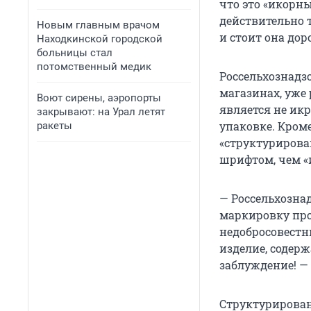
что это «икорны
действительно т
Новым главным врачом
и стоит она до
Находкинской городской
больницы стал
потомственный медик
Россельхознадз
магазинах, уже
Воют сирены, аэропорты
является не ик
закрывают: на Урал летят
упаковке. Кроме
ракеты
«структурирова
шрифтом, чем «
— Россельхозна
маркировку про
недобросовест
изделие, содер
заблуждение! —
Структурирован