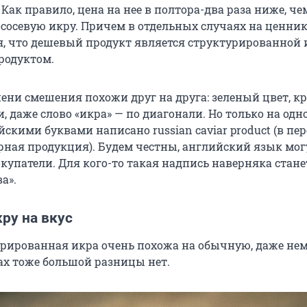
 Как правило, цена на нее в полтора-два раза ниже, че
сосевую икру. Причем в отдельных случаях на ценни
, что дешевый продукт является структурированной 
родуктом.
пени смешения похожи друг на друга: зеленый цвет, к
, даже слово «икра» — по диагонали. Но только на одн
кими буквами написано russian caviar product (в пер
рная продукция). Будем честны, английский язык мог
окупатели. Для кого-то такая надпись наверняка стан
а».
ру на вкус
рированная икра очень похожа на обычную, даже не
пах тоже большой разницы нет.