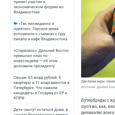
примет участие в
экономическом форуме во
Владивостоке
«Так неожиданно и
приятно». Героиня мема
вспомнила о съемках с гуру
пикапа в кафе Владивостока
«Старались»: Дальний Восток
превысил план по
инвестициям — об этом
доложили президенту
Свыше 4,5 млрд рублей, 4
Две банки икры: справ
квартиры и 11 апартаментов в
Источник: 
Даниил Кон
Петербурге. Что нажили
кандидаты в Госдуму от ЕР и
КПРФ
Бутерброды с к
прочно, как, н
Дети смогут остаться дома: в
деликатес всего
школах Владивостока введут