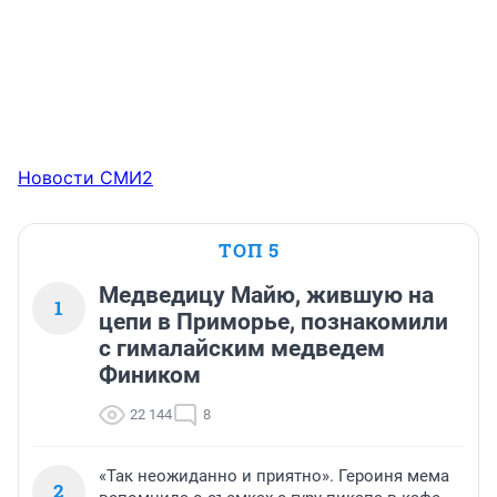
Новости СМИ2
ТОП 5
Медведицу Майю, жившую на
1
цепи в Приморье, познакомили
с гималайским медведем
Фиником
22 144
8
«Так неожиданно и приятно». Героиня мема
2