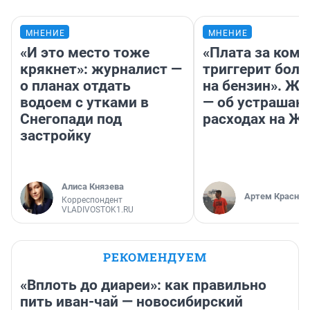
МНЕНИЕ
МНЕНИЕ
«И это место тоже
«Плата за ком
крякнет»: журналист —
триггерит боль
о планах отдать
на бензин». Жу
водоем с утками в
— об устраша
Снегопади под
расходах на Ж
застройку
Алиса Князева
Артем Краснов
Корреспондент
VLADIVOSTOK1.RU
РЕКОМЕНДУЕМ
«Вплоть до диареи»: как правильно
пить иван-чай — новосибирский