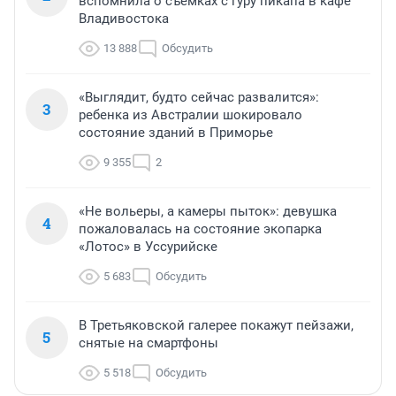
вспомнила о съемках с гуру пикапа в кафе
Владивостока
13 888
Обсудить
«Выглядит, будто сейчас развалится»:
3
ребенка из Австралии шокировало
состояние зданий в Приморье
9 355
2
«Не вольеры, а камеры пыток»: девушка
4
пожаловалась на состояние экопарка
«Лотос» в Уссурийске
5 683
Обсудить
В Третьяковской галерее покажут пейзажи,
5
снятые на смартфоны
5 518
Обсудить