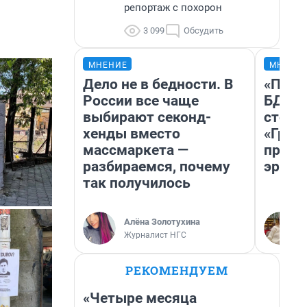
репортаж с похорон
3 099
Обсудить
МНЕНИЕ
МНЕНИ
Дело не в бедности. В
«Попа
России все чаще
БДСМ‑
выбирают секонд-
стоп‑
хенды вместо
«Гроз
массмаркета —
превр
разбираемся, почему
эроти
так получилось
Алёна Золотухина
Журналист НГС
РЕКОМЕНДУЕМ
«Четыре месяца