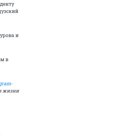
иденту
цузский
урова и
ем в
gram-
из жизни