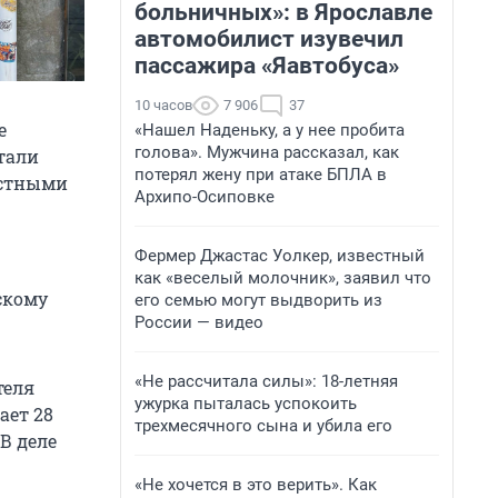
больничных»: в Ярославле
автомобилист изувечил
пассажира «Яавтобуса»
10 часов
7 906
37
е
«Нашел Наденьку, а у нее пробита
голова». Мужчина рассказал, как
тали
потерял жену при атаке БПЛА в
естными
Архипо-Осиповке
Фермер Джастас Уолкер, известный
как «веселый молочник», заявил что
скому
его семью могут выдворить из
России — видео
«Не рассчитала силы»: 18-летняя
теля
ужурка пыталась успокоить
ает 28
трехмесячного сына и убила его
В деле
«Не хочется в это верить». Как