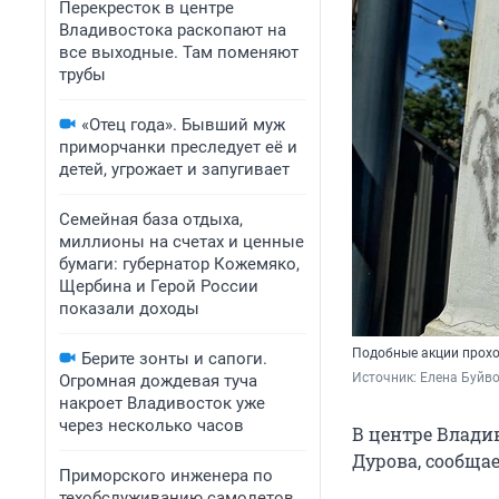
Перекресток в центре
Владивостока раскопают на
все выходные. Там поменяют
трубы
«Отец года». Бывший муж
приморчанки преследует её и
детей, угрожает и запугивает
Семейная база отдыха,
миллионы на счетах и ценные
бумаги: губернатор Кожемяко,
Щербина и Герой России
показали доходы
Подобные акции прохо
Берите зонты и сапоги.
Источник: 
Елена Буйв
Огромная дождевая туча
накроет Владивосток уже
через несколько часов
В центре Влади
Дурова, сообща
Приморского инженера по
техобслуживанию самолетов