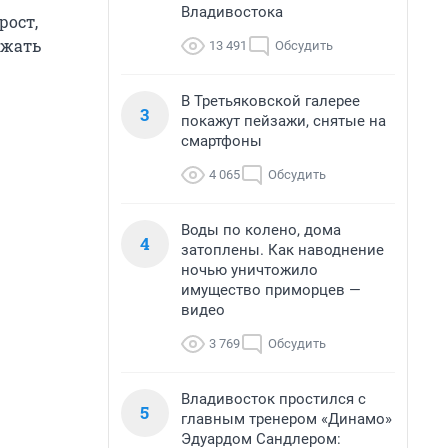
Владивостока
рост,
ржать
13 491
Обсудить
В Третьяковской галерее
3
покажут пейзажи, снятые на
смартфоны
4 065
Обсудить
Воды по колено, дома
4
затоплены. Как наводнение
ночью уничтожило
имущество приморцев —
видео
3 769
Обсудить
Владивосток простился с
5
главным тренером «Динамо»
Эдуардом Сандлером: