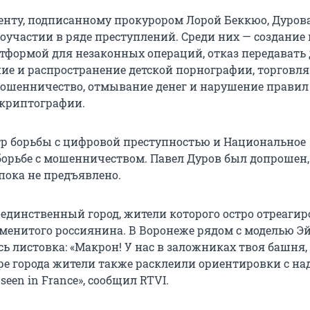
енту, подписанному прокурором Лорой Беккюо, Дуров
оучастии в ряде преступлений. Среди них — создание 
тформой для незаконных операций, отказ передавать
ние и распространение детской порнографии, торговля
ошенничество, отмывание денег и нарушение правил
 криптографии.
тр борьбы с цифровой преступностью и Национальное
борьбе с мошенничеством. Павел Дуров был допрошен,
пока не предъявлено.
 единственный город, жители которого остро отреагир
менитого россиянина. В Воронеже рядом с моделью Э
ь листовка: «Макрон! У нас в заложниках твоя башня,
тре города жители также расклеили ориентировки с на
 seen in France», сообщил RTVI.