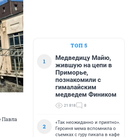
ТОП 5
Медведицу Майю,
1
жившую на цепи в
Приморье,
познакомили с
гималайским
медведем Фиником
21 818
8
е Павла
«Так неожиданно и приятно».
2
Героиня мема вспомнила о
съемках с гуру пикапа в кафе