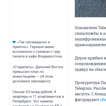
Основателя Tele
спецслужбы в а
зашифрованные 
«Так неожиданно и
правоохраните
приятно». Героиня мема
вспомнила о съемках с гуру
пикапа в кафе Владивостока
Дуров прибыл в
сопровождени
«Старались»: Дальний Восток
ордеру на обыск
превысил план по
инвестициям — об этом
доложили президенту
Прокуратура Па
Telegram. Рассл
Свыше 4,5 млрд рублей, 4
августа. С боль
квартиры и 11 апартаментов в
фигурируют
об
Петербурге. Что нажили