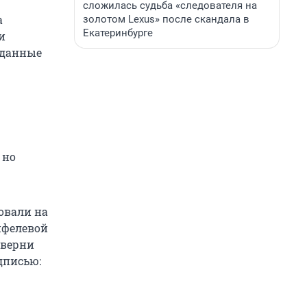
сложилась судьба «следователя на
а
золотом Lexus» после скандала в
Екатеринбурге
и
 данные
 но
овали на
йфелевой
 верни
дписью: