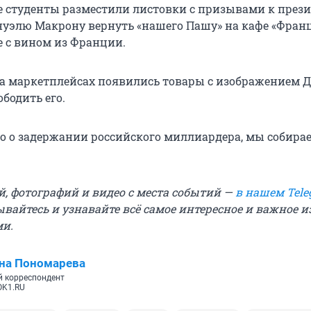
е студенты разместили листовки с призывами к през
элю Макрону вернуть «нашего Пашу» на кафе «Фран
е с вином из Франции.
а маркетплейсах появились товары с изображением Д
бодить его.
тно о задержании российского миллиардера, мы собира
й, фотографий и видео с места событий —
в нашем Tele
ывайтесь и узнавайте всё самое интересное и важное 
ми.
на Пономарева
 корреспондент
OK1.RU