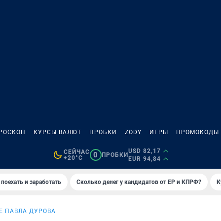
РОСКОП
КУРСЫ ВАЛЮТ
ПРОБКИ
ZODY
ИГРЫ
ПРОМОКОДЫ
USD 82,17
СЕЙЧАС
0
ПРОБКИ
+20°C
EUR 94,84
 поехать и заработать
Сколько денег у кандидатов от ЕР и КПРФ?
К
 ПАВЛА ДУРОВА