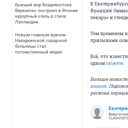
В Екатеринбург
Бывший мэр Владивостока
Франции Эмману
Веркеенко построил в Японии
курортный отель в стиле
пекарь» и стенд
Лапландии
Тем временем н
Новым главным врачом
призывами осво
Находкинской городской
больницы стал
потомственный медик
Всё, что извес
одном
сюжете
.
Больше новосте
канале
. Подпис
региона первы
Екатери
Внештатный
VLADIVOST