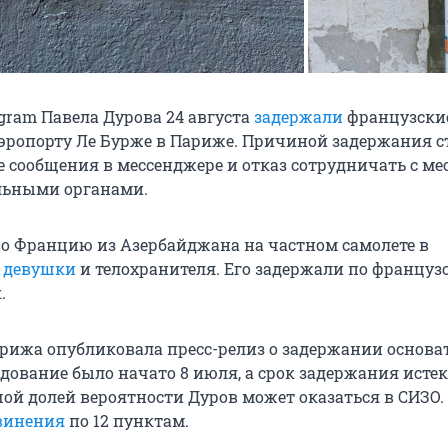
gram Павела Дурова 24 августа
задержали
французски
эропорту Ле Бурже в Париже. Причиной задержания с
сообщения в мессенджере и отказ сотрудничать с м
льными органами.
о Францию из Азербайджана на частном самолете в
и
девушки
и телохранителя. Его задержали по француз
.
рижа опубликовала пресс-релиз о задержании основа
едование было начато 8 июля, а срок задержания истек
шой долей вероятности Дуров может оказаться в СИЗО. 
винения
по 12 пунктам.