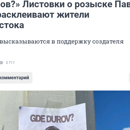
ров?» Листовки о розыске Па
расклеивают жители
стока
 высказываются в поддержку создателя
3 711
 комментарий