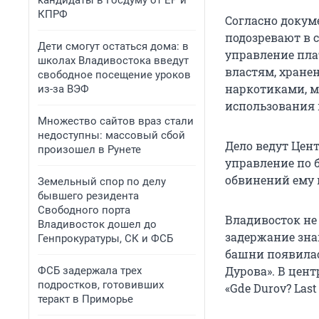
кандидаты в Госдуму от ЕР и
КПРФ
Согласно докум
подозревают в с
Дети смогут остаться дома: в
управление пла
школах Владивостока введут
властям, хране
свободное посещение уроков
наркотиками, м
из-за ВЭФ
использования
Множество сайтов враз стали
недоступны: массовый сбой
Дело ведут Цен
произошел в Рунете
управление по 
обвинений ему 
Земельный спор по делу
бывшего резидента
Свободного порта
Владивосток не
Владивосток дошел до
задержание зна
Генпрокуратуры, СК и ФСБ
башни появилас
Дурова». В цен
ФСБ задержала трех
подростков, готовивших
«Gde Durov? Last
теракт в Приморье