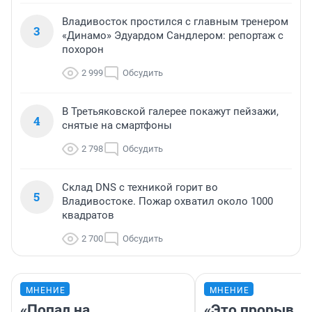
Владивосток простился с главным тренером
3
«Динамо» Эдуардом Сандлером: репортаж с
похорон
2 999
Обсудить
В Третьяковской галерее покажут пейзажи,
4
снятые на смартфоны
2 798
Обсудить
Склад DNS с техникой горит во
5
Владивостоке. Пожар охватил около 1000
квадратов
2 700
Обсудить
МНЕНИЕ
МНЕНИЕ
«Попал на
«Это прорыв, к