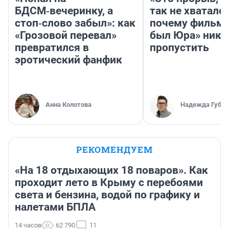
БДСМ‑вечеринку, а
так не хватало»
стоп‑слово забыл»: как
почему фильм 
«Грозовой перевал»
был Юра» ника
превратился в
пропустить
эротический фанфик
Анна Колотова
Надежда Губар
РЕКОМЕНДУЕМ
«На 18 отдыхающих 18 поваров». Как
проходит лето в Крыму с перебоями
света и бензина, водой по графику и
налетами БПЛА
14 часов
62 790
11