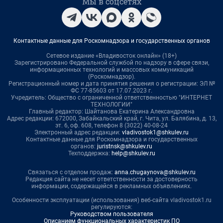
Мы в соцсетях
Контактные данные для Роскомнадзора и государственных органов
Сетевое издание «Владивосток онлайн» (18+)
Зарегистрировано Федеральной службой по надзору в сфере связи,
информационных технологий и массовых коммуникаций
(Роскомнадзор).
Регистрационный номер и дата принятия решения о регистрации: ЭЛ №
ФС 77-85603 от 17.07.2023 г.
Учредитель: Общество с ограниченной ответственностью "ИНТЕРНЕТ
ТЕХНОЛОГИИ"
Главный редактор: Шайтанова Екатерина Александровна
Адрес редакции: 672000, Забайкальский край, г. Чита, ул. Балябина, д. 13,
эт. 6, оф. 608, телефон 8 (3022) 40-08-24
Электронный адрес редакции:
vladivostok1@shkulev.ru
Контактные данные для Роскомнадзора и государственных
органов:
juristnsk@shkulev.ru
Техподдержка:
help@shkulev.ru
Связаться с отделом продаж:
anna.chugaynova@shkulev.ru
Редакция сайта не несет ответственности за достоверность
информации, содержащейся в рекламных объявлениях.
Особенности эксплуатации (использования) веб-сайта vladivostok1.ru
регулируются:
Руководством пользователя
Описанием функциональных характеристик ПО