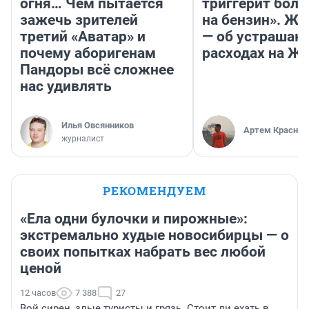
огня… Чем пытается
триггерит боль
зажечь зрителей
на бензин». Жу
третий «Аватар» и
— об устраша
почему аборигенам
расходах на Ж
Пандоры всё сложнее
нас удивлять
Илья Овсянников
Артем Краснов
журналист
РЕКОМЕНДУЕМ
«Ела одни булочки и пирожные»:
экстремально худые новосибирцы — о
своих попытках набрать вес любой
ценой
12 часов
7 388
27
Вой сирен, злые туристы и грязь. Стоит ли ехать в