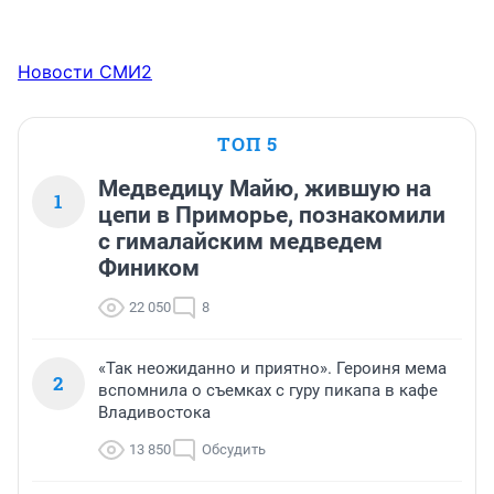
Новости СМИ2
ТОП 5
Медведицу Майю, жившую на
1
цепи в Приморье, познакомили
с гималайским медведем
Фиником
22 050
8
«Так неожиданно и приятно». Героиня мема
2
вспомнила о съемках с гуру пикапа в кафе
Владивостока
13 850
Обсудить