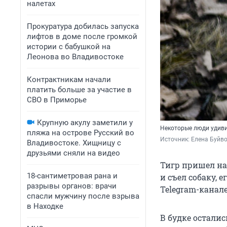
налетах
Прокуратура добилась запуска
лифтов в доме после громкой
истории с бабушкой на
Леонова во Владивостоке
Контрактникам начали
платить больше за участие в
СВО в Приморье
Крупную акулу заметили у
Некоторые люди удиви
пляжа на острове Русский во
Источник: 
Елена Буйво
Владивостоке. Хищницу с
друзьями сняли на видео
Тигр пришел на
18-сантиметровая рана и
и съел собаку, 
разрывы органов: врачи
Telegram-канал
спасли мужчину после взрыва
в Находке
В будке осталис