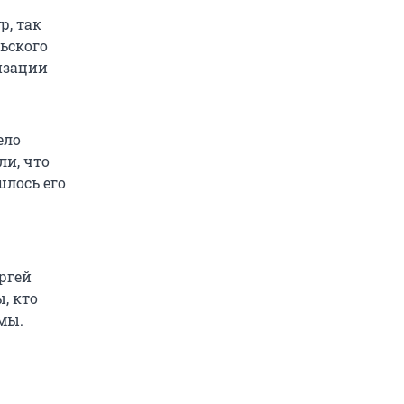
р, так
льского
изации
ело
и, что
шлось его
ргей
, кто
мы.