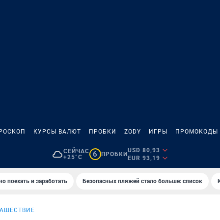
РОСКОП
КУРСЫ ВАЛЮТ
ПРОБКИ
ZODY
ИГРЫ
ПРОМОКОДЫ
USD 80,93
СЕЙЧАС
6
ПРОБКИ
+25°C
EUR 93,19
но поехать и заработать
Безопасных пляжей стало больше: список
НАШЕСТВИЕ