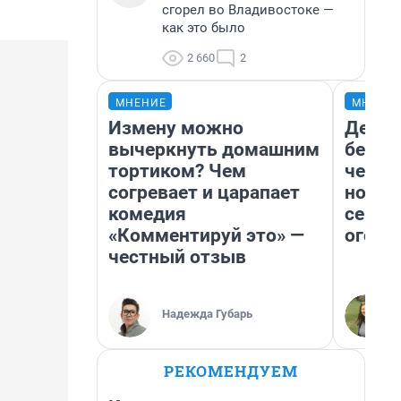
сгорел во Владивостоке —
как это было
2 660
2
МНЕНИЕ
МНЕНИ
Измену можно
Детек
вычеркнуть домашним
без п
тортиком? Чем
черну
согревает и царапает
новый
комедия
сериа
«Комментируй это» —
огонь
честный отзыв
Надежда Губарь
РЕКОМЕНДУЕМ