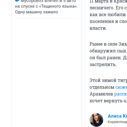
11 марта в Кра
Мусоровоз влетел в 5 авто
на спуске с «Тещиного языка».
лесничего. Его 
Одну машину зажало
как все любили 
поселения и сл
власти.
Ранее в селе З
обнаружил сын.
он был ранен. Д
застрелить.
Этой зимой тиг
отдельном
сюже
Арамилев
расск
хочет вернуть о
Алиса К
Корреспонд