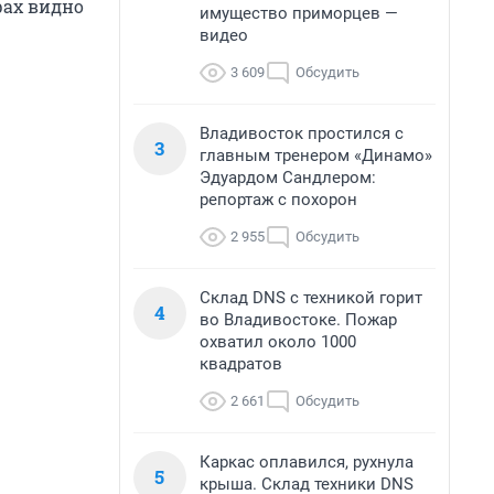
рах видно
имущество приморцев —
видео
3 609
Обсудить
Владивосток простился с
3
главным тренером «Динамо»
Эдуардом Сандлером:
репортаж с похорон
2 955
Обсудить
Склад DNS с техникой горит
4
во Владивостоке. Пожар
охватил около 1000
квадратов
2 661
Обсудить
Каркас оплавился, рухнула
5
крыша. Склад техники DNS