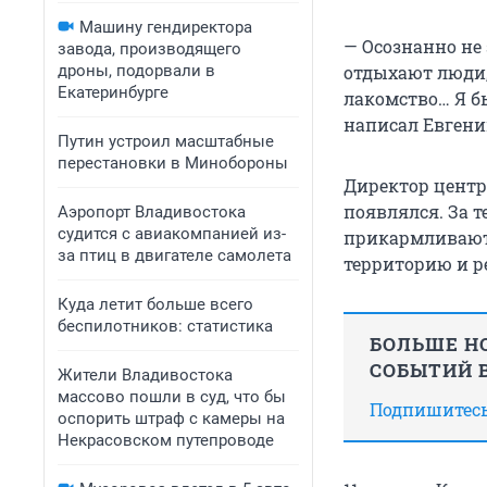
Машину гендиректора
— Осознанно не 
завода, производящего
дроны, подорвали в
отдыхают люди,
Екатеринбурге
лакомство… Я бы
написал Евгени
Путин устроил масштабные
перестановки в Минобороны
Директор центр
появлялся. За 
Аэропорт Владивостока
судится с авиакомпанией из-
прикармливают и
за птиц в двигателе самолета
территорию и р
Куда летит больше всего
беспилотников: статистика
БОЛЬШЕ НО
СОБЫТИЙ В
Жители Владивостока
массово пошли в суд, что бы
Подпишитесь,
оспорить штраф с камеры на
Некрасовском путепроводе