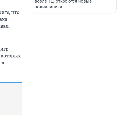
возле ТЦ, откроются новые
поликлиники
ите, что
ака —
вал, —
тигр
, которых
ел