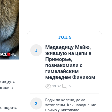
ТОП 5
Медведицу Майю,
1
жившую на цепи в
Приморье,
познакомили с
гималайским
медведем Фиником
 округа
13 661
5
лись в
Воды по колено, дома
2
затоплены. Как наводнение
то ворота
ночью уничтожило