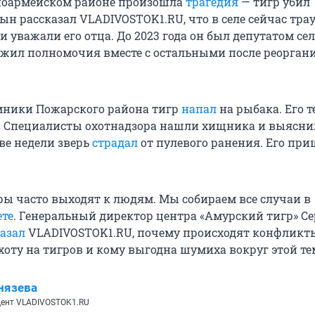
сноармейском районе произошла
трагедия
— тигр убил
сын рассказал VLADIVOSTOK1.RU, что в селе сейчас трау
и уважали его отца. До 2023 года он был депутатом се
ожил полномочия вместе с остальными после реорган
имники Пожарского района тигр
напал
на рыбака. Его т
 Специалисты охотнадзора нашли хищника и выяснил
ве недели зверь
страдал
от пулевого ранения. Его при
ры часто выходят к людям. Мы собираем все случаи в
те
. Генеральный директор центра «Амурский тигр» Се
азал
VLADIVOSTOK1.RU, почему происходят конфликты
хоту на тигров и кому выгодна шумиха вокруг этой те
нязева
ент VLADIVOSTOK1.RU