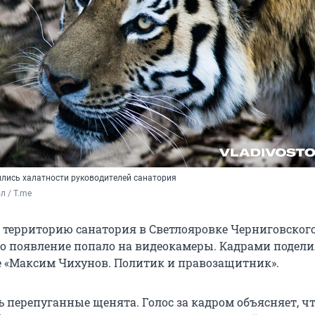
лись халатности руководителей санатория
л / T.me
 территорию санатория в Светлояровке Черниговского
его появление попало на видеокамеры. Кадрами подели
е «Максим Чихунов. Политик и правозащитник».
ь перепуганные щенята. Голос за кадром объясняет, ч