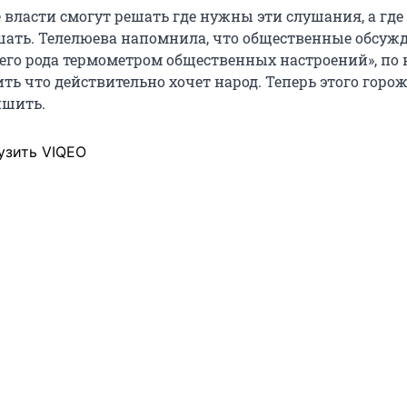
е власти смогут решать где нужны эти слушания, а гд
шать. Телелюева напомнила, что общественные обсуж
его рода термометром общественных настроений», по
ь что действительно хочет народ. Теперь этого горо
ишить.
узить VIQEO