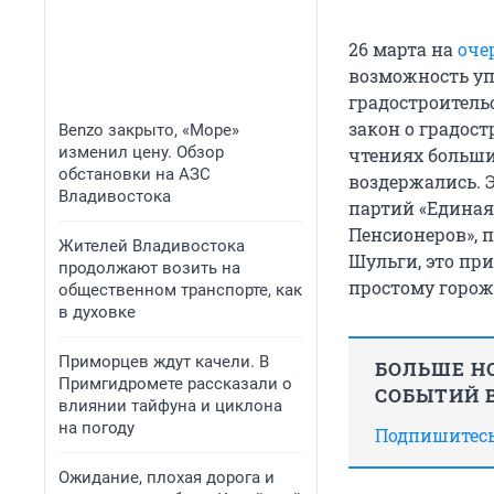
26 марта на
оче
возможность у
градостроитель
закон о градос
Benzo закрыто, «Море»
изменил цену. Обзор
чтениях большин
обстановки на АЗС
воздержались. 
Владивостока
партий «Единая
Пенсионеров», 
Жителей Владивостока
Шульги, это пр
продолжают возить на
простому горож
общественном транспорте, как
в духовке
Приморцев ждут качели. В
БОЛЬШЕ НО
Примгидромете рассказали о
СОБЫТИЙ В
влиянии тайфуна и циклона
на погоду
Подпишитесь,
Ожидание, плохая дорога и