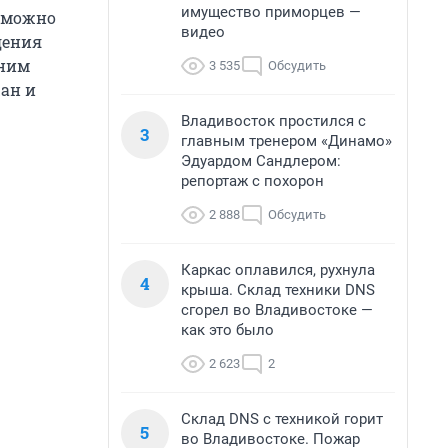
имущество приморцев —
е можно
видео
дения
 ним
3 535
Обсудить
жан и
Владивосток простился с
3
главным тренером «Динамо»
Эдуардом Сандлером:
репортаж с похорон
2 888
Обсудить
Каркас оплавился, рухнула
4
крыша. Склад техники DNS
сгорел во Владивостоке —
как это было
2 623
2
Склад DNS с техникой горит
5
во Владивостоке. Пожар