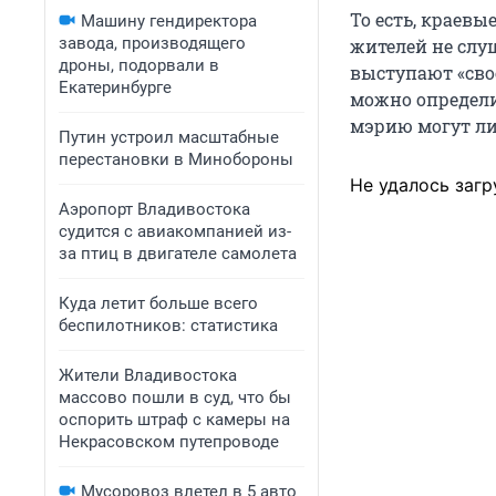
То есть, краевы
Машину гендиректора
завода, производящего
жителей не слу
дроны, подорвали в
выступают «сво
Екатеринбурге
можно определит
мэрию могут л
Путин устроил масштабные
перестановки в Минобороны
Не удалось загр
Аэропорт Владивостока
судится с авиакомпанией из-
за птиц в двигателе самолета
Куда летит больше всего
беспилотников: статистика
Жители Владивостока
массово пошли в суд, что бы
оспорить штраф с камеры на
Некрасовском путепроводе
Мусоровоз влетел в 5 авто