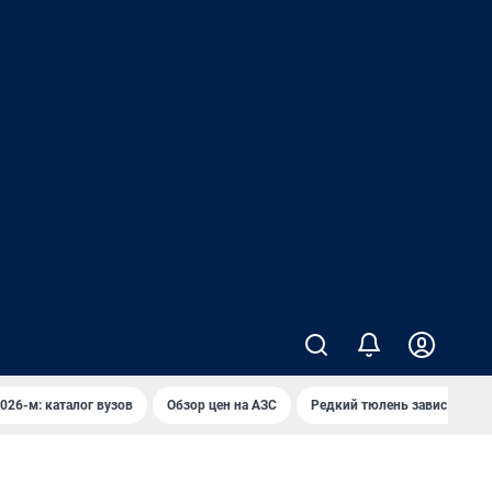
026-м: каталог вузов
Обзор цен на АЗС
Редкий тюлень завис над в