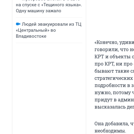
на спуске с «Тещиного языка».
Одну машину зажало
Людей эвакуировали из ТЦ
«Центральный» во
Владивостоке
«Конечно, удив
говорили, что н
КРТ и объекты с
про КРТ, ни про
бывают такие с
стратегических
подробности в з
нужно, потому ч
придут в админ
высказалась деп
Она добавила, ч
необходимы.