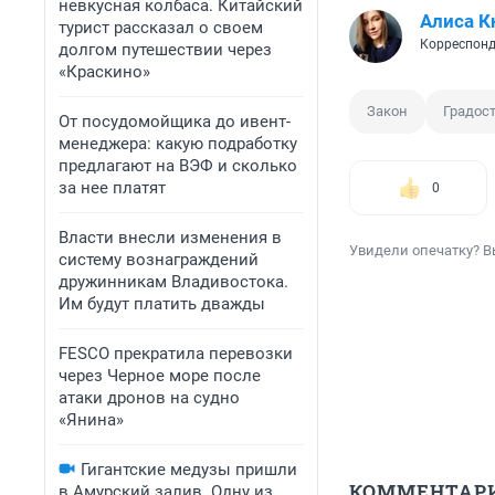
невкусная колбаса. Китайский
Алиса К
турист рассказал о своем
Корреспонд
долгом путешествии через
«Краскино»
Закон
Градос
От посудомойщика до ивент-
менеджера: какую подработку
предлагают на ВЭФ и сколько
за нее платят
0
Власти внесли изменения в
Увидели опечатку? В
систему вознаграждений
дружинникам Владивостока.
Им будут платить дважды
FESCO прекратила перевозки
через Черное море после
атаки дронов на судно
«Янина»
Гигантские медузы пришли
КОММЕНТАР
в Амурский залив. Одну из