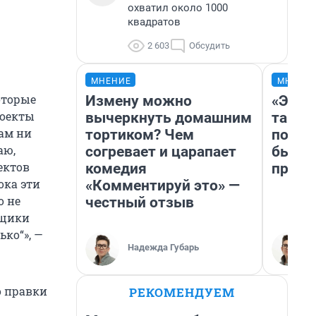
охватил около 1000
квадратов
2 603
Обсудить
МНЕНИЕ
МНЕНИ
оторые
Измену можно
«Это 
роекты
вычеркнуть домашним
так не
там ни
тортиком? Чем
почем
аю,
согревает и царапает
был Ю
ектов
комедия
пропу
ока эти
«Комментируй это» —
о не
честный отзыв
йщики
ко“», —
Надежда Губарь
о правки
РЕКОМЕНДУЕМ