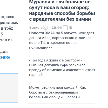
Муравьи и тля больше не
сунут носа в ваш огород:
народные способы борьбы
опросов
с вредителями без химии
делились,
 в трёх
4 августа
1 228 941
53
Новости ХМАО за 5 августа: муж дает
 5
деньги Айзе, вартовчанин оголился
тов из
возле ТЦ, откроются новые
поликлиники
адия
нение
«Три года я жила с монстром!»
Бывшая девушка Гуфа раскрыла
правду об изменах и издевательствах
над ней
Может столкнуться каждый. Как
бороться с бактериальными
болезнями овощей — советы