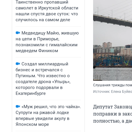
Таинственно пропавший
самолет в Иркутской области
нашли спустя двое суток: что
случилось на самом деле
Медведицу Майю, жившую
на цепи в Приморье,
познакомили с гималайским
медведем Фиником
Создал миллиардный
бизнес и встречался с
Путиным. Что известно о
создателе дрона «Упырь»,
Слушания трижды помо
которого подорвали в
Источник: 
Елена Буйв
Екатеринбурге
Депутат Законо
«Муж решил, что это чайка».
Супруги на ржавой лодке
поправки в зак
впервые увидели акулу в
полностью, а да
Японском море