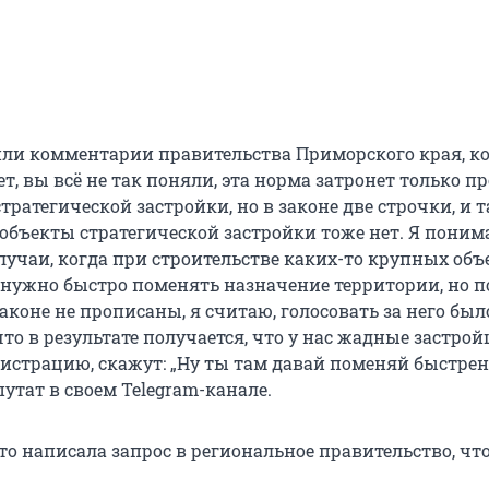
или комментарии правительства Приморского края, к
ет, вы всё не так поняли, эта норма затронет только п
тратегической застройки, но в законе две строчки, и 
 объекты стратегической застройки тоже нет. Я поним
лучаи, когда при строительстве каких-то крупных объ
 нужно быстро поменять назначение территории, но п
аконе не прописаны, я считаю, голосовать за него был
то в результате получается, что у нас жадные застро
истрацию, скажут: „Ну ты там давай поменяй быстрень
утат в своем Telegram-канале.
то написала запрос в региональное правительство, чт