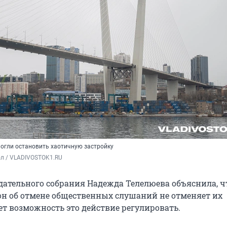
гли остановить хаотичную застройку
ол / VLADIVOSTOK1.RU
дательного собрания Надежда Телелюева объяснила, ч
он об отмене общественных слушаний не отменяет их
ет возможность это действие регулировать.