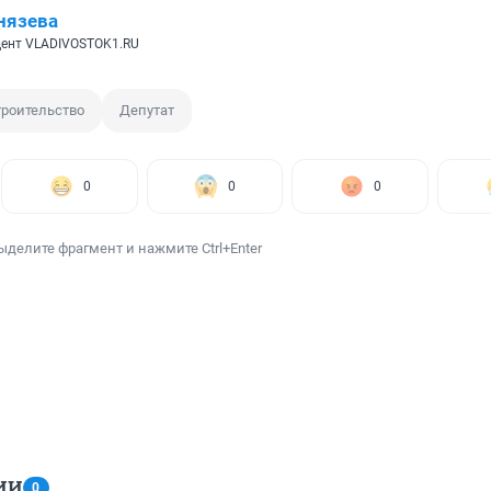
нязева
ент VLADIVOSTOK1.RU
троительство
Депутат
0
0
0
ыделите фрагмент и нажмите Ctrl+Enter
ИИ
0