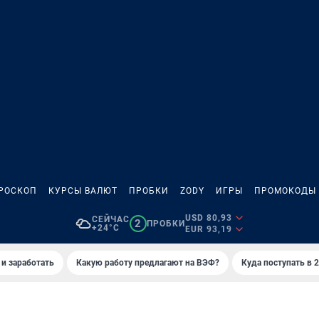
РОСКОП
КУРСЫ ВАЛЮТ
ПРОБКИ
ZODY
ИГРЫ
ПРОМОКОДЫ
USD 80,93
СЕЙЧАС
2
ПРОБКИ
+24°C
EUR 93,19
 и заработать
Какую работу предлагают на ВЭФ?
Куда поступать в 2