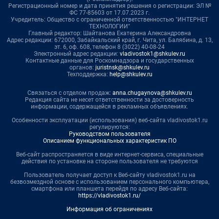
Регистрационный номер и дата принятия решения о регистрации: ЭЛ №
ФС 77-85603 от 17.07.2023 г.
Учредитель: Общество с ограниченной ответственностью "ИНТЕРНЕТ
ТЕХНОЛОГИИ"
Главный редактор: Шайтанова Екатерина Александровна
Адрес редакции: 672000, Забайкальский край, г. Чита, ул. Балябина, д. 13,
эт. 6, оф. 608, телефон 8 (3022) 40-08-24
Электронный адрес редакции:
vladivostok1@shkulev.ru
Контактные данные для Роскомнадзора и государственных
органов:
juristnsk@shkulev.ru
Техподдержка:
help@shkulev.ru
Связаться с отделом продаж:
anna.chugaynova@shkulev.ru
Редакция сайта не несет ответственности за достоверность
информации, содержащейся в рекламных объявлениях.
Особенности эксплуатации (использования) веб-сайта vladivostok1.ru
регулируются:
Руководством пользователя
Описанием функциональных характеристик ПО
Веб-сайт распространяется в виде интернет-сервиса, специальные
действия по установке на стороне пользователя не требуются
Пользователь получает доступ к Веб-сайту vladivostok1.ru на
безвозмездной основе с использованием персонального компьютера,
смартфона или планшета перейдя по адресу Веб-сайта:
https://vladivostok1.ru/
Информация об ограничениях