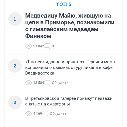
ТОП 5
Медведицу Майю, жившую на
1
цепи в Приморье, познакомили
с гималайским медведем
Фиником
21 842
8
«Так неожиданно и приятно». Героиня мема
2
вспомнила о съемках с гуру пикапа в кафе
Владивостока
13 584
Обсудить
В Третьяковской галерее покажут пейзажи,
3
снятые на смартфоны
4 169
Обсудить