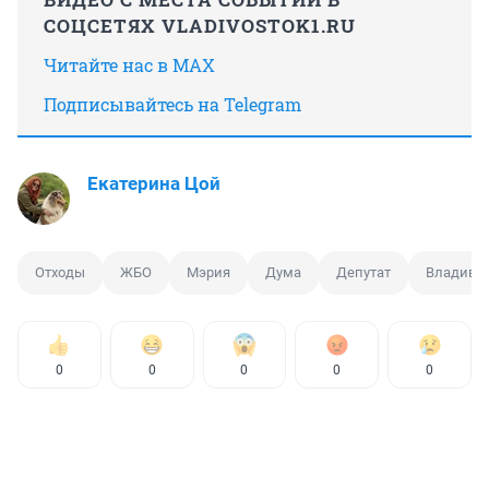
СОЦСЕТЯХ VLADIVOSTOK1.RU
Читайте нас в MAX
Подписывайтесь на Telegram
Екатерина Цой
Отходы
ЖБО
Мэрия
Дума
Депутат
Владиво
0
0
0
0
0