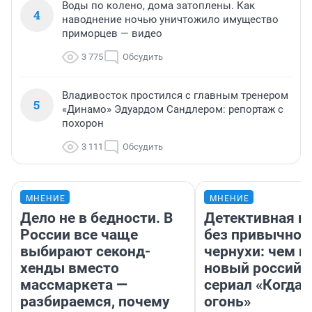
Воды по колено, дома затоплены. Как
4
наводнение ночью уничтожило имущество
приморцев — видео
3 775
Обсудить
Владивосток простился с главным тренером
5
«Динамо» Эдуардом Сандлером: репортаж с
похорон
3 111
Обсудить
МНЕНИЕ
МНЕНИЕ
Дело не в бедности. В
Детективная и
России все чаще
без привычной
выбирают секонд-
чернухи: чем п
хенды вместо
новый российс
массмаркета —
сериал «Когда 
разбираемся, почему
огонь»