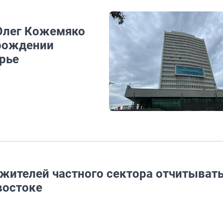
 Олег Кожемяко
рождении
рье
жителей частного сектора отчитывать
востоке