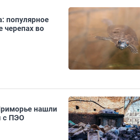
: популярное
е черепах во
Приморье нашли
 с ПЭО