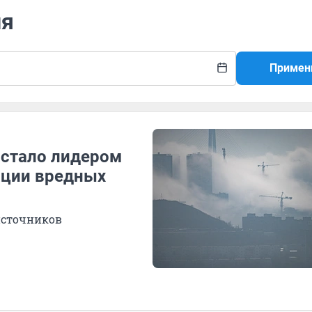
ия
Примен
 стало лидером
ации вредных
источников