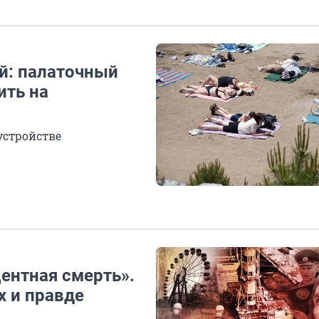
й: палаточный
ить на
устройстве
центная смерть».
 и правде