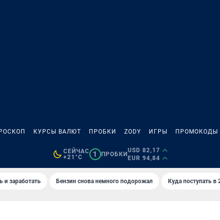
РОСКОП
КУРСЫ ВАЛЮТ
ПРОБКИ
ZODY
ИГРЫ
ПРОМОКОДЫ
USD 82,17
СЕЙЧАС
1
ПРОБКИ
+21°C
EUR 94,84
ь и заработать
Бензин снова немного подорожал
Куда поступать в 