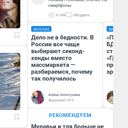
смартфоны
6 184
Обсудить
МНЕНИЕ
МНЕНИЕ
Дело не в бедности. В
«Попал
России все чаще
БДСМ‑в
выбирают секонд-
стоп‑с
хенды вместо
«Грозо
массмаркета —
превра
разбираемся, почему
эротич
так получилось
Алёна Золотухина
Ан
Журналист НГС
РЕКОМЕНДУЕМ
Муравьи и тля больше не