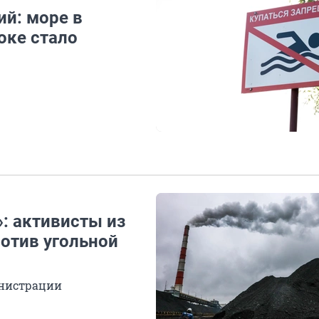
ий: море в
оке стало
: активисты из
ротив угольной
инистрации