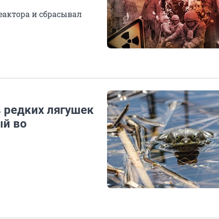
еактора и сбрасывал
в редких лягушек
ый во