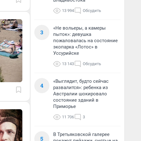
Владивостока
13 994
Обсудить
«Не вольеры, а камеры
3
пыток»: девушка
пожаловалась на состояние
экопарка «Лотос» в
Уссурийске
13 143
Обсудить
«Выглядит, будто сейчас
4
развалится»: ребенка из
Австралии шокировало
состояние зданий в
Приморье
11 706
3
В Третьяковской галерее
5
покажут пейзажи, снятые на