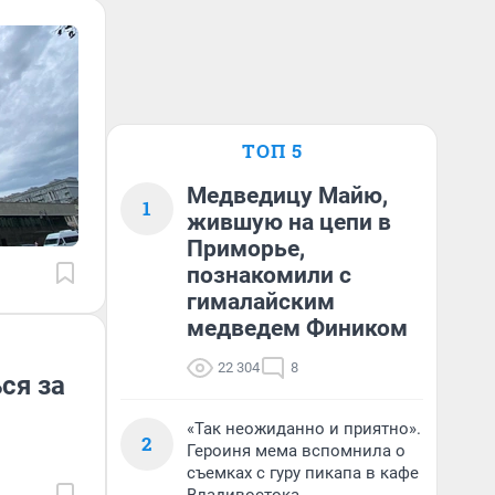
ТОП 5
Медведицу Майю,
1
жившую на цепи в
Приморье,
познакомили с
гималайским
медведем Фиником
22 304
8
ся за
«Так неожиданно и приятно».
2
Героиня мема вспомнила о
съемках с гуру пикапа в кафе