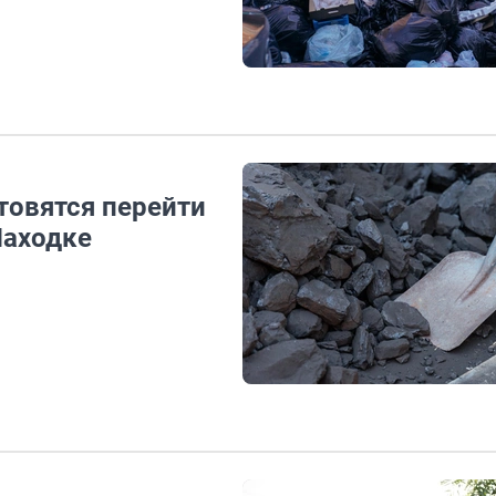
товятся перейти
Находке