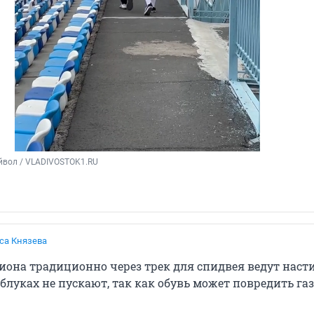
йвол / VLADIVOSTOK1.RU
са Князева
диона традиционно через трек для спидвея ведут наст
блуках не пускают, так как обувь может повредить газ