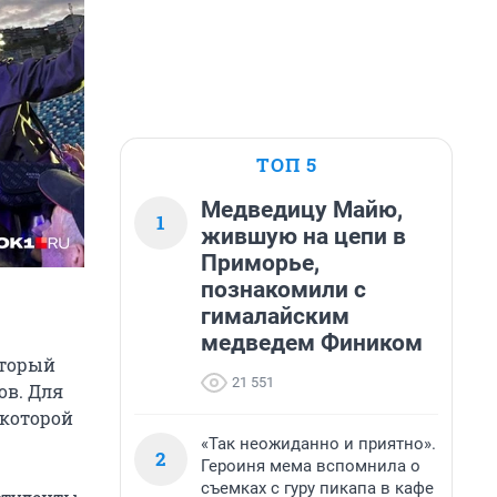
ТОП 5
Медведицу Майю,
1
жившую на цепи в
Приморье,
познакомили с
гималайским
медведем Фиником
оторый
21 551
ов. Для
 которой
«Так неожиданно и приятно».
2
Героиня мема вспомнила о
съемках с гуру пикапа в кафе