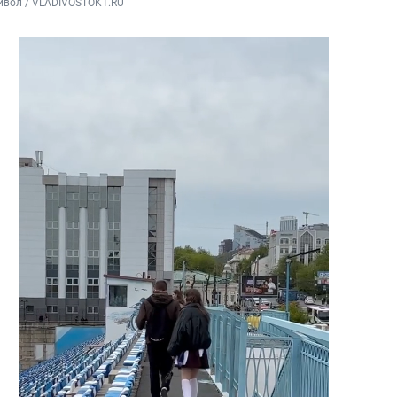
йвол / VLADIVOSTOK1.RU