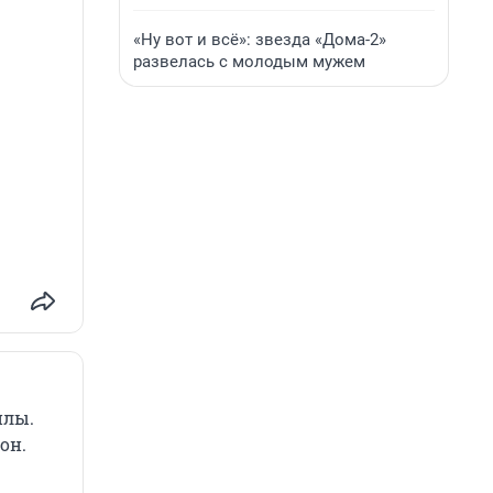
«Ну вот и всё»: звезда «Дома-2»
развелась с молодым мужем
илы.
он.