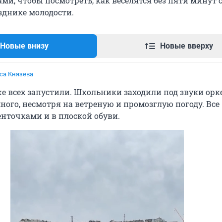
ами, чтобы посмотреть, как веселятся без пяти минут
зднике молодости.
Новые внизу
Новые вверху
са Князева
е всех запустили. Школьники заходили под звуки орк
ного, несмотря на ветреную и промозглую погоду. Все
енточками и в плоской обуви.