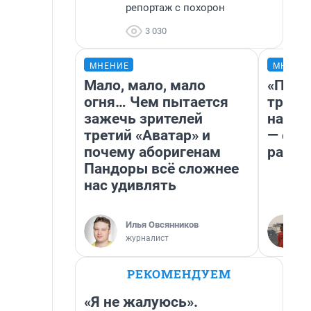
репортаж с похорон
3 030
МНЕНИЕ
МНЕНИ
Мало, мало, мало
«Плат
огня… Чем пытается
тригг
зажечь зрителей
на бе
третий «Аватар» и
— об 
почему аборигенам
расхо
Пандоры всё сложнее
нас удивлять
Илья Овсянников
журналист
РЕКОМЕНДУЕМ
«Я не жалуюсь».