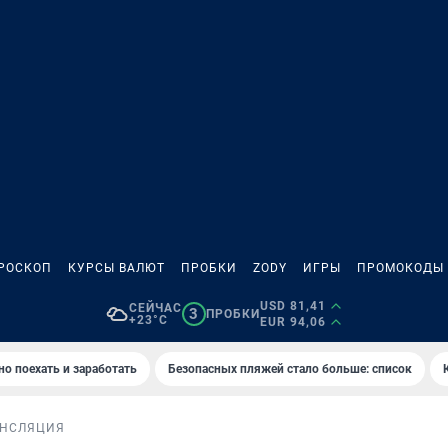
РОСКОП
КУРСЫ ВАЛЮТ
ПРОБКИ
ZODY
ИГРЫ
ПРОМОКОДЫ
USD 81,41
СЕЙЧАС
3
ПРОБКИ
+23°C
EUR 94,06
но поехать и заработать
Безопасных пляжей стало больше: список
АНСЛЯЦИЯ