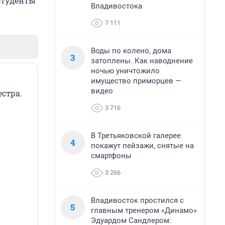
 студенты
Владивостока
7 111
Воды по колено, дома
3
затоплены. Как наводнение
ночью уничтожило
имущество приморцев —
видео
естра.
3 716
В Третьяковской галерее
4
покажут пейзажи, снятые на
смартфоны
3 266
Владивосток простился с
5
главным тренером «Динамо»
Эдуардом Сандлером: