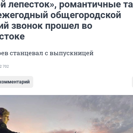
й лепесток», романтичные т
 ежегодный общегородской
ий звонок прошел во
стоке
рев станцевал с выпускницей
2 702
 комментарий