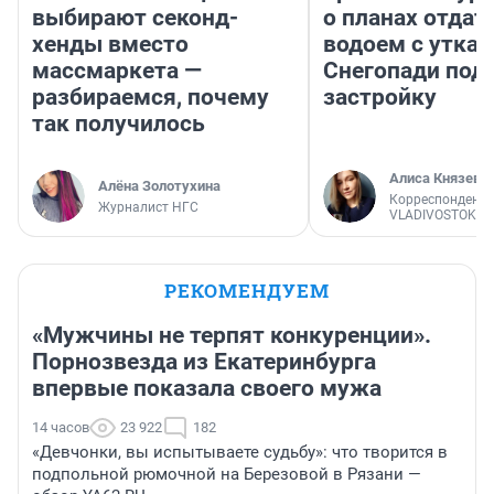
выбирают секонд-
о планах отдат
хенды вместо
водоем с уткам
массмаркета —
Снегопади под
разбираемся, почему
застройку
так получилось
Алиса Князева
Алёна Золотухина
Корреспондент
Журналист НГС
VLADIVOSTOK1.
РЕКОМЕНДУЕМ
«Мужчины не терпят конкуренции».
Порнозвезда из Екатеринбурга
впервые показала своего мужа
14 часов
23 922
182
«Девчонки, вы испытываете судьбу»: что творится в
подпольной рюмочной на Березовой в Рязани —