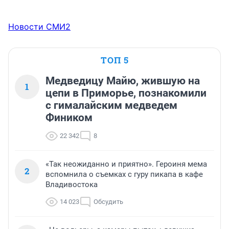
Новости СМИ2
ТОП 5
Медведицу Майю, жившую на
1
цепи в Приморье, познакомили
с гималайским медведем
Фиником
22 342
8
«Так неожиданно и приятно». Героиня мема
2
вспомнила о съемках с гуру пикапа в кафе
Владивостока
14 023
Обсудить