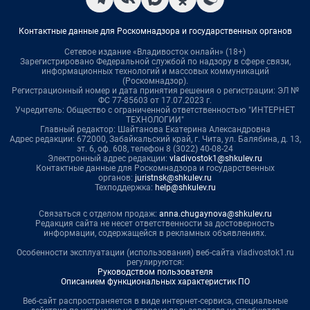
Контактные данные для Роскомнадзора и государственных органов
Сетевое издание «Владивосток онлайн» (18+)
Зарегистрировано Федеральной службой по надзору в сфере связи,
информационных технологий и массовых коммуникаций
(Роскомнадзор).
Регистрационный номер и дата принятия решения о регистрации: ЭЛ №
ФС 77-85603 от 17.07.2023 г.
Учредитель: Общество с ограниченной ответственностью "ИНТЕРНЕТ
ТЕХНОЛОГИИ"
Главный редактор: Шайтанова Екатерина Александровна
Адрес редакции: 672000, Забайкальский край, г. Чита, ул. Балябина, д. 13,
эт. 6, оф. 608, телефон 8 (3022) 40-08-24
Электронный адрес редакции:
vladivostok1@shkulev.ru
Контактные данные для Роскомнадзора и государственных
органов:
juristnsk@shkulev.ru
Техподдержка:
help@shkulev.ru
Связаться с отделом продаж:
anna.chugaynova@shkulev.ru
Редакция сайта не несет ответственности за достоверность
информации, содержащейся в рекламных объявлениях.
Особенности эксплуатации (использования) веб-сайта vladivostok1.ru
регулируются:
Руководством пользователя
Описанием функциональных характеристик ПО
Веб-сайт распространяется в виде интернет-сервиса, специальные