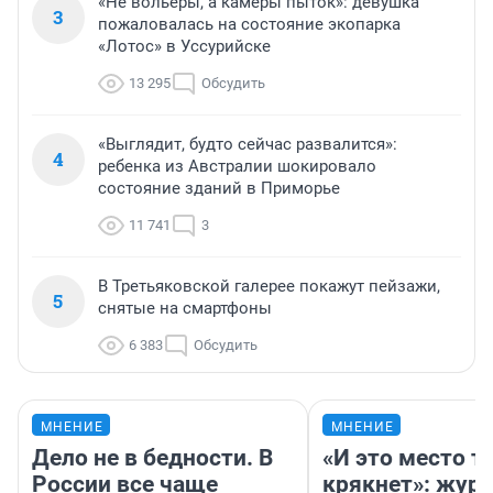
«Не вольеры, а камеры пыток»: девушка
3
пожаловалась на состояние экопарка
«Лотос» в Уссурийске
13 295
Обсудить
«Выглядит, будто сейчас развалится»:
4
ребенка из Австралии шокировало
состояние зданий в Приморье
11 741
3
В Третьяковской галерее покажут пейзажи,
5
снятые на смартфоны
6 383
Обсудить
МНЕНИЕ
МНЕНИЕ
Дело не в бедности. В
«И это место т
России все чаще
крякнет»: жур