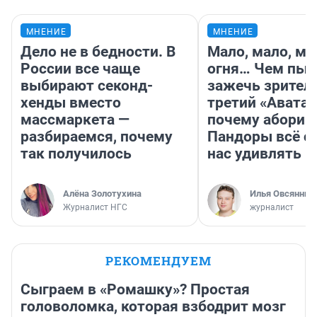
МНЕНИЕ
МНЕНИЕ
Дело не в бедности. В
Мало, мало, ма
России все чаще
огня… Чем пыт
выбирают секонд-
зажечь зрител
хенды вместо
третий «Аватар
массмаркета —
почему абориг
разбираемся, почему
Пандоры всё с
так получилось
нас удивлять
Алёна Золотухина
Илья Овсянник
Журналист НГС
журналист
РЕКОМЕНДУЕМ
Сыграем в «Ромашку»? Простая
головоломка, которая взбодрит мозг