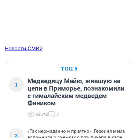
Новости СМИ2
ТОП 5
Медведицу Майю, жившую на
1
цепи в Приморье, познакомили
с гималайским медведем
Фиником
22 342
8
«Так неожиданно и приятно». Героиня мема
2
вспомнила о съемках с гуру пикапа в кафе