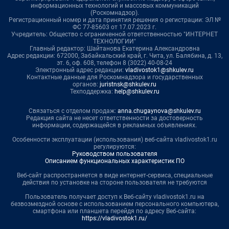
информационных технологий и массовых коммуникаций
(Роскомнадзор).
Регистрационный номер и дата принятия решения о регистрации: ЭЛ №
ФС 77-85603 от 17.07.2023 г.
Учредитель: Общество с ограниченной ответственностью "ИНТЕРНЕТ
ТЕХНОЛОГИИ"
Главный редактор: Шайтанова Екатерина Александровна
Адрес редакции: 672000, Забайкальский край, г. Чита, ул. Балябина, д. 13,
эт. 6, оф. 608, телефон 8 (3022) 40-08-24
Электронный адрес редакции:
vladivostok1@shkulev.ru
Контактные данные для Роскомнадзора и государственных
органов:
juristnsk@shkulev.ru
Техподдержка:
help@shkulev.ru
Связаться с отделом продаж:
anna.chugaynova@shkulev.ru
Редакция сайта не несет ответственности за достоверность
информации, содержащейся в рекламных объявлениях.
Особенности эксплуатации (использования) веб-сайта vladivostok1.ru
регулируются:
Руководством пользователя
Описанием функциональных характеристик ПО
Веб-сайт распространяется в виде интернет-сервиса, специальные
действия по установке на стороне пользователя не требуются
Пользователь получает доступ к Веб-сайту vladivostok1.ru на
безвозмездной основе с использованием персонального компьютера,
смартфона или планшета перейдя по адресу Веб-сайта:
https://vladivostok1.ru/