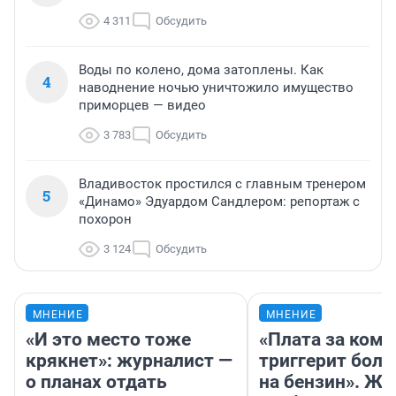
4 311
Обсудить
Воды по колено, дома затоплены. Как
4
наводнение ночью уничтожило имущество
приморцев — видео
3 783
Обсудить
Владивосток простился с главным тренером
5
«Динамо» Эдуардом Сандлером: репортаж с
похорон
3 124
Обсудить
МНЕНИЕ
МНЕНИЕ
«И это место тоже
«Плата за ком
крякнет»: журналист —
триггерит боль
о планах отдать
на бензин». Жу