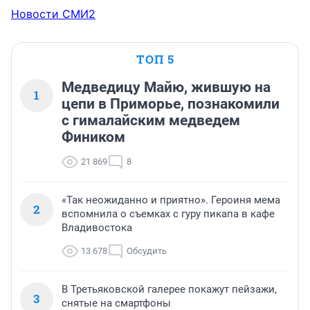
Новости СМИ2
ТОП 5
Медведицу Майю, жившую на
1
цепи в Приморье, познакомили
с гималайским медведем
Фиником
21 869
8
«Так неожиданно и приятно». Героиня мема
2
вспомнила о съемках с гуру пикапа в кафе
Владивостока
13 678
Обсудить
В Третьяковской галерее покажут пейзажи,
3
снятые на смартфоны