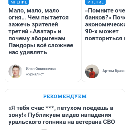
МНЕНИЕ
МНЕНИЕ
Мало, мало, мало
«Помните очер
огня… Чем пытается
банков?» Поче
зажечь зрителей
экономический
третий «Аватар» и
90-х может
почему аборигенам
повториться в
Пандоры всё сложнее
нас удивлять
Илья Овсянников
Артем Краснов
журналист
РЕКОМЕНДУЕМ
«Я тебя счас ***, петухом поедешь в
зону!» Публикуем видео нападения
уральского гопника на ветерана СВО