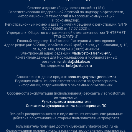
Сетевое издание «Владивосток онлайн» (18+)
Зарегистрировано Федеральной службой по надзору в сфере связи,
информационных технологий и массовых коммуникаций
(Роскомнадзор).
Регистрационный номер и дата принятия решения о регистрации: ЭЛ №
ФС 77-85603 от 17.07.2023 г.
Учредитель: Общество с ограниченной ответственностью "ИНТЕРНЕТ
ТЕХНОЛОГИИ"
Главный редактор: Шайтанова Екатерина Александровна
Адрес редакции: 672000, Забайкальский край, г. Чита, ул. Балябина, д. 13,
эт. 6, оф. 608, телефон 8 (3022) 40-08-24
Электронный адрес редакции:
vladivostok1@shkulev.ru
Контактные данные для Роскомнадзора и государственных
органов:
juristnsk@shkulev.ru
Техподдержка:
help@shkulev.ru
Связаться с отделом продаж:
anna.chugaynova@shkulev.ru
Редакция сайта не несет ответственности за достоверность
информации, содержащейся в рекламных объявлениях.
Особенности эксплуатации (использования) веб-сайта vladivostok1.ru
регулируются:
Руководством пользователя
Описанием функциональных характеристик ПО
Веб-сайт распространяется в виде интернет-сервиса, специальные
действия по установке на стороне пользователя не требуются
Пользователь получает доступ к Веб-сайту vladivostok1.ru на
безвозмездной основе с использованием персонального компьютера,