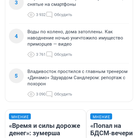
3
снятые на смартфоны
3 932
Обсудить
Воды по колено, дома затоплены. Как
4
наводнение ночью уничтожило имущество
приморцев — видео
3 761
Обсудить
Владивосток простился с главным тренером
5
«Динамо» Эдуардом Сандлером: репортаж с
похорон
3 090
Обсудить
МНЕНИЕ
МНЕНИЕ
«Время и силы дороже
«Попал на
денег»: зумерша
БДСМ‑вечеринк