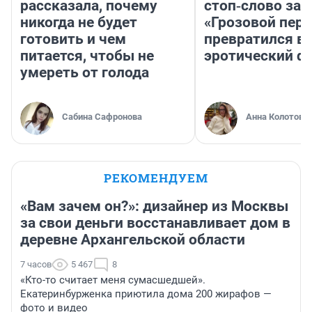
рассказала, почему
стоп‑слово заб
никогда не будет
«Грозовой пере
готовить и чем
превратился в
питается, чтобы не
эротический ф
умереть от голода
Сабина Сафронова
Анна Колотова
РЕКОМЕНДУЕМ
«Вам зачем он?»: дизайнер из Москвы
за свои деньги восстанавливает дом в
деревне Архангельской области
7 часов
5 467
8
«Кто-то считает меня сумасшедшей».
Екатеринбурженка приютила дома 200 жирафов —
фото и видео