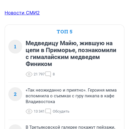
Новости СМИ2
ТОП 5
Медведицу Майю, жившую на
1
цепи в Приморье, познакомили
с гималайским медведем
Фиником
21 797
8
«Так неожиданно и приятно». Героиня мема
2
вспомнила о съемках с гуру пикапа в кафе
Владивостока
13 341
Обсудить
В Третьяковской галерее покажут пейзажи,