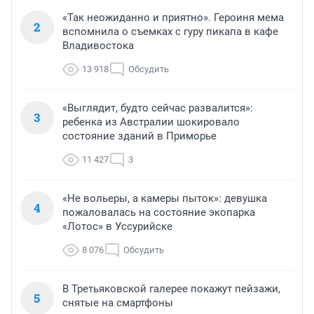
«Так неожиданно и приятно». Героиня мема
2
вспомнила о съемках с гуру пикапа в кафе
Владивостока
13 918
Обсудить
«Выглядит, будто сейчас развалится»:
3
ребенка из Австралии шокировало
состояние зданий в Приморье
11 427
3
«Не вольеры, а камеры пыток»: девушка
4
пожаловалась на состояние экопарка
«Лотос» в Уссурийске
8 076
Обсудить
В Третьяковской галерее покажут пейзажи,
5
снятые на смартфоны