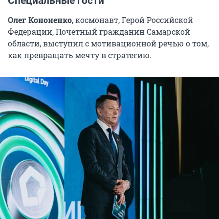
Специальные гости
«ЮгСтройИнвест»;
Олег Кононенко
, космонавт, Герой Российской
Ксения Плешкова
, коммерческий директор,
Федерации, Почетный гражданин Самарской
Единый ресурс застройщиков;
области, выступил с мотивационной речью о том,
как превращать мечту в стратегию.
Алексей Попов
, главный аналитик, «Циан»;
Дмитрий Рябов
, председатель совета
директоров, DARS;
Алена Уварова
, директор юридического
управления, Домклик;
Дмитрий Штурмин
, территориальный
менеджер Управления финансирования
недвижимости Поволжского банка
Сбербанка.