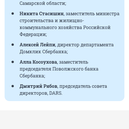
Олег Кононенко
, космонавт, Герой
Самарской области;
Российской Федерации, Почетный
Никита Стасишин
, заместитель министра
гражданин Самарской области;
строительства и жилищно-
Александр Каплан
, психофизиолог,
коммунального хозяйства Российской
профессор МГУ;
Федерации;
Алексей Арушанян
, младший партнер,
Алексей Лейпи
, директор департамента
«Стрелка»;
Домклик Сбербанка;
Екатерина Гельфанд
, управляющий
Алла Косоухова
, заместитель
директор, Умный дом Sber;
председателя Поволжского банка
Сбербанка;
Екатерина Гладух
, лидер дивизиона
«Готовое жилье», Домклик;
Дмитрий Рябов
, председатель совета
директоров, DARS.
Петр Данилов
, генеральный директор,
«МОЖНО Парковый»;
Виктор Зубик
, основатель, Smarent;
Александр Исаков
, руководитель Центра
макроэкономических исследований,