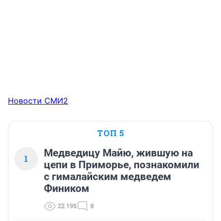
Новости СМИ2
ТОП 5
Медведицу Майю, жившую на
1
цепи в Приморье, познакомили
с гималайским медведем
Фиником
22 195
8