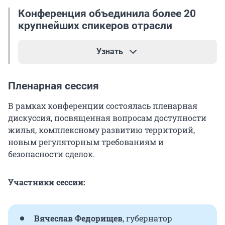
Конференция объединила более 20
крупнейших спикеров отрасли
Узнать
Пленарная сессия
Вячеслав Федорищев
, губернатор
В рамках конференции состоялась пленарная
Самарской области;
дискуссия, посвященная вопросам доступности
Никита Стасишин
, заместитель Министра
жилья, комплексному развитию территорий,
строительства и жилищно-коммунального
новым регуляторным требованиям и
хозяйства Российской Федерации;
безопасности сделок.
Наталия Цайтлер
, председатель
Поволжского банка Сбербанка;
Участники сессии:
Алексей Лейпи
, директор департамента
Домклик Сбербанка;
Вячеслав Федорищев
, губернатор