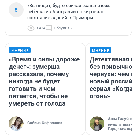
«Выглядит, будто сейчас развалится»:
5
ребенка из Австралии шокировало
состояние зданий в Приморье
3 474
Обсудить
МНЕНИЕ
МНЕНИЕ
«Время и силы дороже
Детективная и
денег»: зумерша
без привычной
рассказала, почему
чернухи: чем п
никогда не будет
новый российс
готовить и чем
сериал «Когда 
питается, чтобы не
огонь»
умереть от голода
Анна Голубниц
Сабина Сафронова
внештатный кор
Городских порт