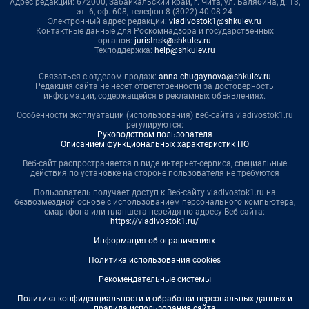
Адрес редакции: 672000, Забайкальский край, г. Чита, ул. Балябина, д. 13,
эт. 6, оф. 608, телефон 8 (3022) 40-08-24
Электронный адрес редакции:
vladivostok1@shkulev.ru
Контактные данные для Роскомнадзора и государственных
органов:
juristnsk@shkulev.ru
Техподдержка:
help@shkulev.ru
Связаться с отделом продаж:
anna.chugaynova@shkulev.ru
Редакция сайта не несет ответственности за достоверность
информации, содержащейся в рекламных объявлениях.
Особенности эксплуатации (использования) веб-сайта vladivostok1.ru
регулируются:
Руководством пользователя
Описанием функциональных характеристик ПО
Веб-сайт распространяется в виде интернет-сервиса, специальные
действия по установке на стороне пользователя не требуются
Пользователь получает доступ к Веб-сайту vladivostok1.ru на
безвозмездной основе с использованием персонального компьютера,
смартфона или планшета перейдя по адресу Веб-сайта:
https://vladivostok1.ru/
Информация об ограничениях
Политика использования cookies
Рекомендательные системы
Политика конфиденциальности и обработки персональных данных и
правила использования сайта