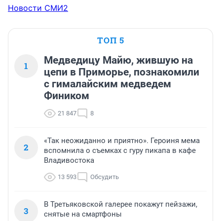
Новости СМИ2
ТОП 5
Медведицу Майю, жившую на
1
цепи в Приморье, познакомили
с гималайским медведем
Фиником
21 847
8
«Так неожиданно и приятно». Героиня мема
2
вспомнила о съемках с гуру пикапа в кафе
Владивостока
13 593
Обсудить
В Третьяковской галерее покажут пейзажи,
3
снятые на смартфоны