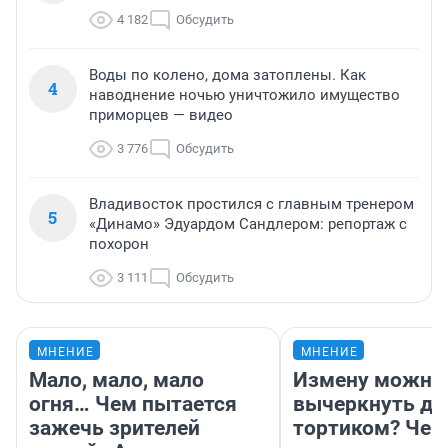
4 182
Обсудить
Воды по колено, дома затоплены. Как
4
наводнение ночью уничтожило имущество
приморцев — видео
3 776
Обсудить
Владивосток простился с главным тренером
5
«Динамо» Эдуардом Сандлером: репортаж с
похорон
3 111
Обсудить
МНЕНИЕ
МНЕНИЕ
Мало, мало, мало
Измену можно
огня… Чем пытается
вычеркнуть д
зажечь зрителей
тортиком? Чем