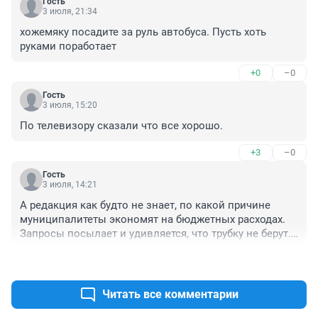
Гость
3 июля, 21:34
хожемяку посадите за руль автобуса. Пусть хоть 
руками поработает
+0
–0
Гость
3 июля, 15:20
По телевизору сказали что все хорошо.
+3
–0
Гость
3 июля, 14:21
А редакция как будто не знает, по какой причине 
муниципалитеты экономят на бюджетных расходах. 
Запросы посылает и удивляется, что трубку не берут. 

В других регионах с просевшими доходами местные 
+2
–0
власти даже кредиты берут на выплату зарплаты 
своим работникам в надежде на возможную будущую 
поддержку от федерации
Читать все комментарии