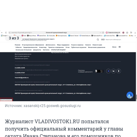
3 из 3
Источник: 
xasanskij-r25.gosweb.gosuslugi.ru
Журналист VLADIVOSTOK1.RU попытался
получить официальный комментарий у главы
округа Ивана Степанова и его помощников по