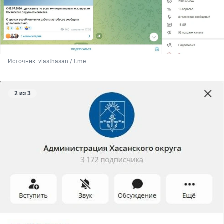
Источник: 
vlasthasan / t.me
2 из 3