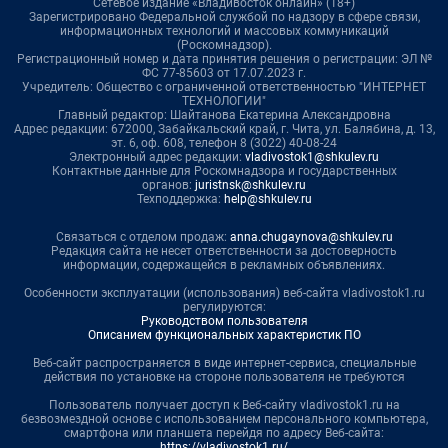
Сетевое издание «Владивосток онлайн» (18+)
Зарегистрировано Федеральной службой по надзору в сфере связи,
информационных технологий и массовых коммуникаций
(Роскомнадзор).
Регистрационный номер и дата принятия решения о регистрации: ЭЛ №
ФС 77-85603 от 17.07.2023 г.
Учредитель: Общество с ограниченной ответственностью "ИНТЕРНЕТ
ТЕХНОЛОГИИ"
Главный редактор: Шайтанова Екатерина Александровна
Адрес редакции: 672000, Забайкальский край, г. Чита, ул. Балябина, д. 13,
эт. 6, оф. 608, телефон 8 (3022) 40-08-24
Электронный адрес редакции:
vladivostok1@shkulev.ru
Контактные данные для Роскомнадзора и государственных
органов:
juristnsk@shkulev.ru
Техподдержка:
help@shkulev.ru
Связаться с отделом продаж:
anna.chugaynova@shkulev.ru
Редакция сайта не несет ответственности за достоверность
информации, содержащейся в рекламных объявлениях.
Особенности эксплуатации (использования) веб-сайта vladivostok1.ru
регулируются:
Руководством пользователя
Описанием функциональных характеристик ПО
Веб-сайт распространяется в виде интернет-сервиса, специальные
действия по установке на стороне пользователя не требуются
Пользователь получает доступ к Веб-сайту vladivostok1.ru на
безвозмездной основе с использованием персонального компьютера,
смартфона или планшета перейдя по адресу Веб-сайта:
https://vladivostok1.ru/