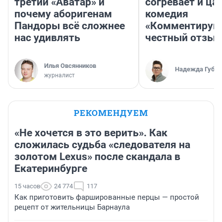
третий «Аватар» и
согревает и ца
почему аборигенам
комедия
Пандоры всё сложнее
«Комментируй 
нас удивлять
честный отзыв
Илья Овсянников
Надежда Губар
журналист
РЕКОМЕНДУЕМ
«Не хочется в это верить». Как
сложилась судьба «следователя на
золотом Lexus» после скандала в
Екатеринбурге
15 часов
24 774
117
Как приготовить фаршированные перцы — простой
рецепт от жительницы Барнаула