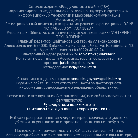
Сетевое издание «Владивосток онлайн» (18+)
Зарегистрировано Федеральной службой по надзору в сфере связи,
информационных технологий и массовых коммуникаций
(Роскомнадзор).
Регистрационный номер и дата принятия решения о регистрации: ЭЛ №
ФС 77-85603 от 17.07.2023 г.
Учредитель: Общество с ограниченной ответственностью "ИНТЕРНЕТ
ТЕХНОЛОГИИ"
Главный редактор: Шайтанова Екатерина Александровна
Адрес редакции: 672000, Забайкальский край, г. Чита, ул. Балябина, д. 13,
эт. 6, оф. 608, телефон 8 (3022) 40-08-24
Электронный адрес редакции:
vladivostok1@shkulev.ru
Контактные данные для Роскомнадзора и государственных
органов:
juristnsk@shkulev.ru
Техподдержка:
help@shkulev.ru
Связаться с отделом продаж:
anna.chugaynova@shkulev.ru
Редакция сайта не несет ответственности за достоверность
информации, содержащейся в рекламных объявлениях.
Особенности эксплуатации (использования) веб-сайта vladivostok1.ru
регулируются:
Руководством пользователя
Описанием функциональных характеристик ПО
Веб-сайт распространяется в виде интернет-сервиса, специальные
действия по установке на стороне пользователя не требуются
Пользователь получает доступ к Веб-сайту vladivostok1.ru на
безвозмездной основе с использованием персонального компьютера,