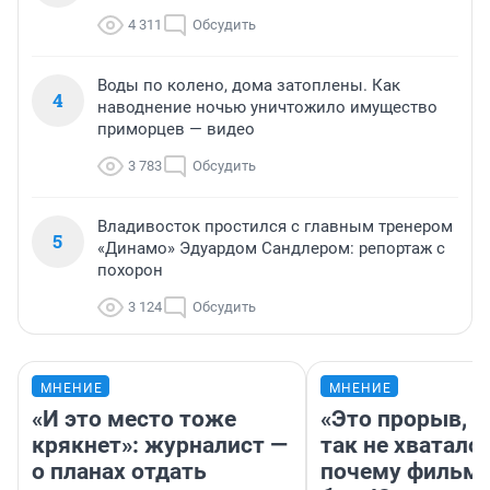
4 311
Обсудить
Воды по колено, дома затоплены. Как
4
наводнение ночью уничтожило имущество
приморцев — видео
3 783
Обсудить
Владивосток простился с главным тренером
5
«Динамо» Эдуардом Сандлером: репортаж с
похорон
3 124
Обсудить
МНЕНИЕ
МНЕНИЕ
«И это место тоже
«Это прорыв, к
крякнет»: журналист —
так не хватало»
о планах отдать
почему фильм 