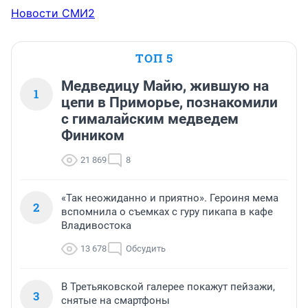
Новости СМИ2
ТОП 5
Медведицу Майю, жившую на
1
цепи в Приморье, познакомили
с гималайским медведем
Фиником
21 869
8
«Так неожиданно и приятно». Героиня мема
2
вспомнила о съемках с гуру пикапа в кафе
Владивостока
13 678
Обсудить
В Третьяковской галерее покажут пейзажи,
3
снятые на смартфоны