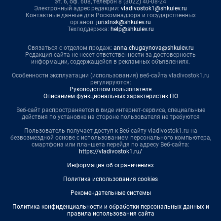
эт. 6, оф. 608, телефон 8 (3022) 40-08-24
Электронный адрес редакции:
vladivostok1@shkulev.ru
Контактные данные для Роскомнадзора и государственных
органов:
juristnsk@shkulev.ru
Техподдержка:
help@shkulev.ru
Связаться с отделом продаж:
anna.chugaynova@shkulev.ru
Редакция сайта не несет ответственности за достоверность
информации, содержащейся в рекламных объявлениях.
Особенности эксплуатации (использования) веб-сайта vladivostok1.ru
регулируются:
Руководством пользователя
Описанием функциональных характеристик ПО
Веб-сайт распространяется в виде интернет-сервиса, специальные
действия по установке на стороне пользователя не требуются
Пользователь получает доступ к Веб-сайту vladivostok1.ru на
безвозмездной основе с использованием персонального компьютера,
смартфона или планшета перейдя по адресу Веб-сайта:
https://vladivostok1.ru/
Информация об ограничениях
Политика использования cookies
Рекомендательные системы
Политика конфиденциальности и обработки персональных данных и
правила использования сайта