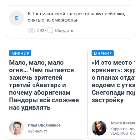
В Третьяковской галерее покажут пейзажи,
5
снятые на смартфоны
2 927
Обсудить
МНЕНИЕ
МНЕНИЕ
Мало, мало, мало
«И это место т
огня… Чем пытается
крякнет»: жур
зажечь зрителей
о планах отдат
третий «Аватар» и
водоем с уткам
почему аборигенам
Снегопади под
Пандоры всё сложнее
застройку
нас удивлять
Алиса Князева
Илья Овсянников
Корреспондент
журналист
VLADIVOSTOK1.