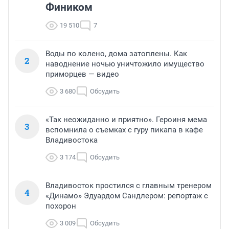
Фиником
19 510
7
Воды по колено, дома затоплены. Как
2
наводнение ночью уничтожило имущество
приморцев — видео
3 680
Обсудить
«Так неожиданно и приятно». Героиня мема
3
вспомнила о съемках с гуру пикапа в кафе
Владивостока
3 174
Обсудить
Владивосток простился с главным тренером
4
«Динамо» Эдуардом Сандлером: репортаж с
похорон
3 009
Обсудить