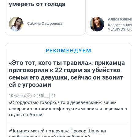
умереть от голода
Алиса Князева
Сабина Сафронова
Корреспондент
VLADIVOSTOK1.
РЕКОМЕНДУЕМ
«Это тот, кого ты травила»: прикамца
приговорили к 22 годам за убийство
семьи его девушки, сейчас он звонит
ей с угрозами
10 часов
9 435
21
«С гордостью говорю, что я деревенский»: зачем
северянин оставил нефтяную компанию и переехал в
глушь на Алтай
«Четырех мужей потеряла»: Прохор Шаляпин
проболтался о новой возлюбленной