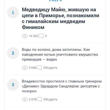
Медведицу Майю, жившую на
1
цепи в Приморье, познакомили
с гималайским медведем
Фиником
16 302
5
Воды по колено, дома затоплены. Как
2
наводнение ночью уничтожило имущество
приморцев — видео
3 646
Обсудить
Владивосток простился с главным тренером
3
«Динамо» Эдуардом Сандлером: репортаж с
похорон
2 978
Обсудить