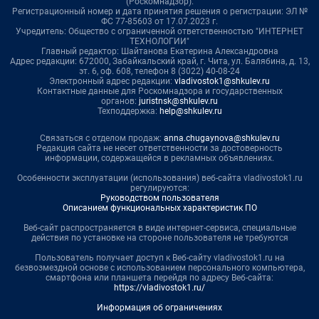
(Роскомнадзор).
Регистрационный номер и дата принятия решения о регистрации: ЭЛ №
ФС 77-85603 от 17.07.2023 г.
Учредитель: Общество с ограниченной ответственностью "ИНТЕРНЕТ
ТЕХНОЛОГИИ"
Главный редактор: Шайтанова Екатерина Александровна
Адрес редакции: 672000, Забайкальский край, г. Чита, ул. Балябина, д. 13,
эт. 6, оф. 608, телефон 8 (3022) 40-08-24
Электронный адрес редакции:
vladivostok1@shkulev.ru
Контактные данные для Роскомнадзора и государственных
органов:
juristnsk@shkulev.ru
Техподдержка:
help@shkulev.ru
Связаться с отделом продаж:
anna.chugaynova@shkulev.ru
Редакция сайта не несет ответственности за достоверность
информации, содержащейся в рекламных объявлениях.
Особенности эксплуатации (использования) веб-сайта vladivostok1.ru
регулируются:
Руководством пользователя
Описанием функциональных характеристик ПО
Веб-сайт распространяется в виде интернет-сервиса, специальные
действия по установке на стороне пользователя не требуются
Пользователь получает доступ к Веб-сайту vladivostok1.ru на
безвозмездной основе с использованием персонального компьютера,
смартфона или планшета перейдя по адресу Веб-сайта:
https://vladivostok1.ru/
Информация об ограничениях