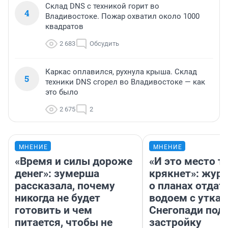
Склад DNS с техникой горит во
4
Владивостоке. Пожар охватил около 1000
квадратов
2 683
Обсудить
Каркас оплавился, рухнула крыша. Склад
5
техники DNS сгорел во Владивостоке — как
это было
2 675
2
МНЕНИЕ
МНЕНИЕ
«Время и силы дороже
«И это место т
денег»: зумерша
крякнет»: жур
рассказала, почему
о планах отдат
никогда не будет
водоем с уткам
готовить и чем
Снегопади под
питается, чтобы не
застройку