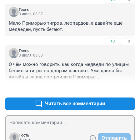
Гость
3 июля, 03:07
Мало Приморью тигров, леопардов, а давайте еще 
медведей, пусть бегают.
+0
–0
Гость
3 июля, 03:03
О чём можно говорить, как когда медведи по улицам 
бегают и тигры по дворам шастают. Уже давно бы 
китайцы завод построили в Приморье 
нефтеперерабатывающий при желании .Каждый год 
+2
–0
саммит в Приморье.Сколько стран собирается, не 
знают куда деньги пристроить, чтобы они 
работали.Нерентабельно. А очереди на заправках это 
Читать все комментарии
рентабельно и народ злят.
Гость
Отправить
Войти