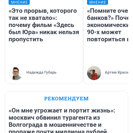
МНЕНИЕ
МНЕНИЕ
«Это прорыв, которого
«Помните очер
так не хватало»:
банков?» Поче
почему фильм «Здесь
экономический
был Юра» никак нельзя
90-х может
пропустить
повториться в
Надежда Губарь
Артем Краснов
РЕКОМЕНДУЕМ
«Он мне угрожает и портит жизнь»:
москвич обвинил турагента из
Волгограда в мошенничестве и
пропаже почти миллиона рублей