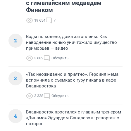
с гималайским медведем
Фиником
19 654
7
Воды по колено, дома затоплены. Как
2
наводнение ночью уничтожило имущество
приморцев — видео
3 682
Обсудить
«Так неожиданно и приятно». Героиня мема
3
вспомнила о съемках с гуру пикапа в кафе
Владивостока
3 338
Обсудить
Владивосток простился с главным тренером
4
«Динамо» Эдуардом Сандлером: репортаж с
похорон