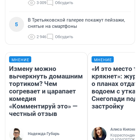
3 009
Обсудить
В Третьяковской галерее покажут пейзажи,
5
снятые на смартфоны
2 946
Обсудить
МНЕНИЕ
МНЕНИЕ
Измену можно
«И это место т
вычеркнуть домашним
крякнет»: жур
тортиком? Чем
о планах отдат
согревает и царапает
водоем с уткам
комедия
Снегопади под
«Комментируй это» —
застройку
честный отзыв
Алиса Князева
Надежда Губарь
Корреспондент
VLADIVOSTOK1.