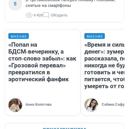
5
снятые на смартфоны
6 428
Обсудить
МНЕНИЕ
МНЕНИЕ
«Попал на
«Время и силы
БДСМ‑вечеринку, а
денег»: зумерш
стоп‑слово забыл»: как
рассказала, по
«Грозовой перевал»
никогда не буд
превратился в
готовить и чем
эротический фанфик
питается, чтоб
умереть от гол
Анна Колотова
Сабина Сафрон