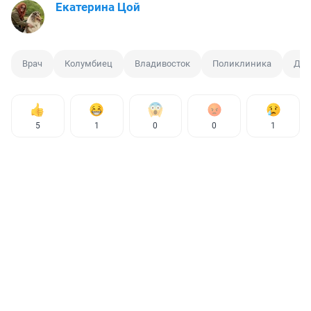
Екатерина Цой
Врач
Колумбиец
Владивосток
Поликлиника
ДВ
5
1
0
0
1