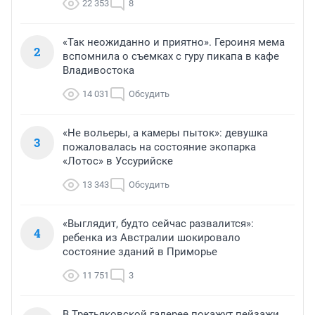
22 353
8
«Так неожиданно и приятно». Героиня мема
2
вспомнила о съемках с гуру пикапа в кафе
Владивостока
14 031
Обсудить
«Не вольеры, а камеры пыток»: девушка
3
пожаловалась на состояние экопарка
«Лотос» в Уссурийске
13 343
Обсудить
«Выглядит, будто сейчас развалится»:
4
ребенка из Австралии шокировало
состояние зданий в Приморье
11 751
3
В Третьяковской галерее покажут пейзажи,