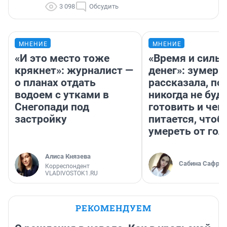
3 098
Обсудить
МНЕНИЕ
МНЕНИЕ
«И это место тоже
«Время и силы
крякнет»: журналист —
денег»: зумерш
о планах отдать
рассказала, по
водоем с утками в
никогда не буд
Снегопади под
готовить и чем
застройку
питается, чтоб
умереть от гол
Алиса Князева
Сабина Сафрон
Корреспондент
VLADIVOSTOK1.RU
РЕКОМЕНДУЕМ