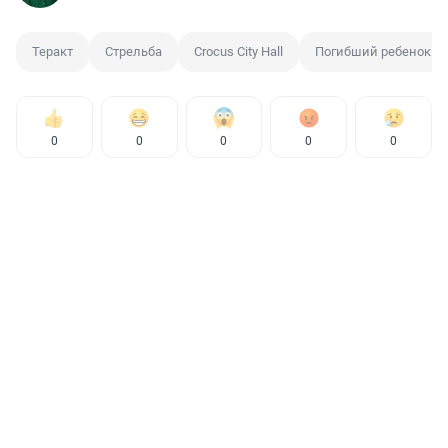
Теракт
Стрельба
Crocus City Hall
Погибший ребенок
0
0
0
0
0