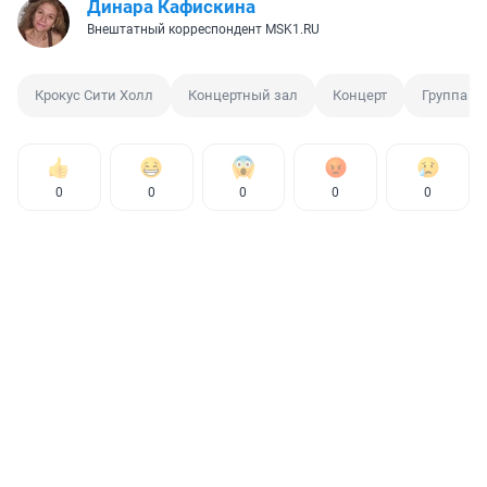
Динара Кафискина
Внештатный корреспондент MSK1.RU
Крокус Сити Холл
Концертный зал
Концерт
Группа П
0
0
0
0
0