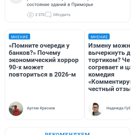
состояние зданий в Приморье
2 370
Обсудить
МНЕНИЕ
МНЕНИЕ
«Помните очереди у
Измену можно
банков?» Почему
вычеркнуть д
экономический хоррор
тортиком? Чем
90-х может
согревает и ца
повториться в 2026-м
комедия
«Комментируй 
честный отзыв
Артем Краснов
Надежда Губар
РЕКОМЕНДУЕМ