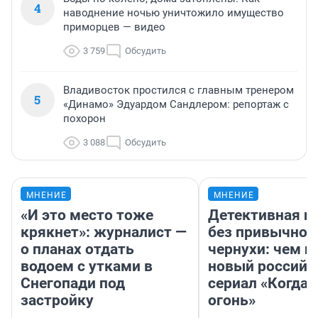
4
наводнение ночью уничтожило имущество
приморцев — видео
3 759
Обсудить
Владивосток простился с главным тренером
5
«Динамо» Эдуардом Сандлером: репортаж с
похорон
3 088
Обсудить
МНЕНИЕ
МНЕНИЕ
«И это место тоже
Детективная и
крякнет»: журналист —
без привычной
о планах отдать
чернухи: чем п
водоем с утками в
новый российс
Снегопади под
сериал «Когда 
застройку
огонь»