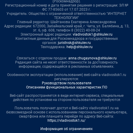
(Роскомнадзор).
Регистрационный номер и дата принятия решения о регистрации: ЭЛ №
ФС 77-85603 от 17.07.2023 г.
Учредитель: Общество с ограниченной ответственностью "ИНТЕРНЕТ
ТЕХНОЛОГИИ"
Главный редактор: Шайтанова Екатерина Александровна
Адрес редакции: 672000, Забайкальский край, г. Чита, ул. Балябина, д. 13,
эт. 6, оф. 608, телефон 8 (3022) 40-08-24
Электронный адрес редакции:
vladivostok1@shkulev.ru
Контактные данные для Роскомнадзора и государственных
органов:
juristnsk@shkulev.ru
Техподдержка:
help@shkulev.ru
Связаться с отделом продаж:
anna.chugaynova@shkulev.ru
Редакция сайта не несет ответственности за достоверность
информации, содержащейся в рекламных объявлениях.
Особенности эксплуатации (использования) веб-сайта vladivostok1.ru
регулируются:
Руководством пользователя
Описанием функциональных характеристик ПО
Веб-сайт распространяется в виде интернет-сервиса, специальные
действия по установке на стороне пользователя не требуются
Пользователь получает доступ к Веб-сайту vladivostok1.ru на
безвозмездной основе с использованием персонального компьютера,
смартфона или планшета перейдя по адресу Веб-сайта:
https://vladivostok1.ru/
Информация об ограничениях