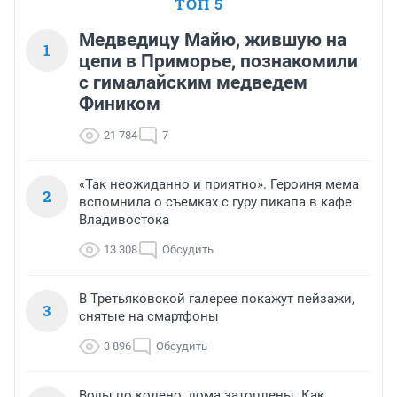
ТОП 5
Медведицу Майю, жившую на
1
цепи в Приморье, познакомили
с гималайским медведем
Фиником
21 784
7
«Так неожиданно и приятно». Героиня мема
2
вспомнила о съемках с гуру пикапа в кафе
Владивостока
13 308
Обсудить
В Третьяковской галерее покажут пейзажи,
3
снятые на смартфоны
3 896
Обсудить
Воды по колено, дома затоплены. Как