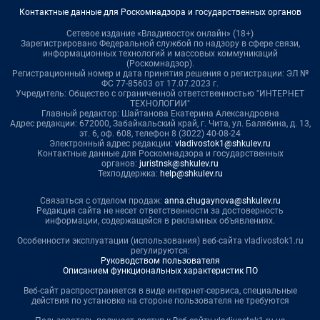
Контактные данные для Роскомнадзора и государственных органов
Сетевое издание «Владивосток онлайн» (18+)
Зарегистрировано Федеральной службой по надзору в сфере связи,
информационных технологий и массовых коммуникаций
(Роскомнадзор).
Регистрационный номер и дата принятия решения о регистрации: ЭЛ №
ФС 77-85603 от 17.07.2023 г.
Учредитель: Общество с ограниченной ответственностью "ИНТЕРНЕТ
ТЕХНОЛОГИИ"
Главный редактор: Шайтанова Екатерина Александровна
Адрес редакции: 672000, Забайкальский край, г. Чита, ул. Балябина, д. 13,
эт. 6, оф. 608, телефон 8 (3022) 40-08-24
Электронный адрес редакции:
vladivostok1@shkulev.ru
Контактные данные для Роскомнадзора и государственных
органов:
juristnsk@shkulev.ru
Техподдержка:
help@shkulev.ru
Связаться с отделом продаж:
anna.chugaynova@shkulev.ru
Редакция сайта не несет ответственности за достоверность
информации, содержащейся в рекламных объявлениях.
Особенности эксплуатации (использования) веб-сайта vladivostok1.ru
регулируются:
Руководством пользователя
Описанием функциональных характеристик ПО
Веб-сайт распространяется в виде интернет-сервиса, специальные
действия по установке на стороне пользователя не требуются