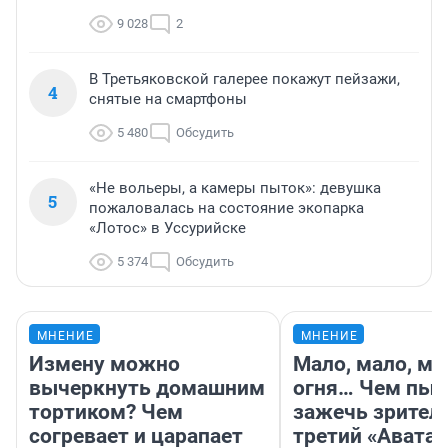
9 028
2
В Третьяковской галерее покажут пейзажи,
4
снятые на смартфоны
5 480
Обсудить
«Не вольеры, а камеры пыток»: девушка
5
пожаловалась на состояние экопарка
«Лотос» в Уссурийске
5 374
Обсудить
МНЕНИЕ
МНЕНИЕ
Измену можно
Мало, мало, ма
вычеркнуть домашним
огня… Чем пыт
тортиком? Чем
зажечь зрител
согревает и царапает
третий «Аватар