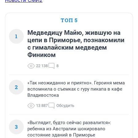
ТОП 5
Медведицу Майю, жившую на
1
цепи в Приморье, познакомили
с гималайским медведем
Фиником
22 138
8
«Так неожиданно и приятно». Героиня мема
2
вспомнила о съемках с гуру пикапа в кафе
Владивостока
13 887
Обсудить
«Выглядит, будто сейчас развалится»:
3
ребенка из Австралии шокировало
состояние зданий в Приморье