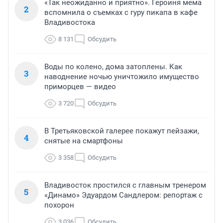
«Так неожиданно и приятно». Героиня мема
2
вспомнила о съемках с гуру пикапа в кафе
Владивостока
8 131
Обсудить
Воды по колено, дома затоплены. Как
3
наводнение ночью уничтожило имущество
приморцев — видео
3 720
Обсудить
В Третьяковской галерее покажут пейзажи,
4
снятые на смартфоны
3 358
Обсудить
Владивосток простился с главным тренером
5
«Динамо» Эдуардом Сандлером: репортаж с
похорон
3 036
Обсудить