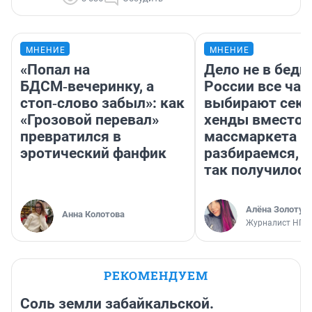
МНЕНИЕ
МНЕНИЕ
«Попал на
Дело не в бедн
БДСМ‑вечеринку, а
России все ча
стоп‑слово забыл»: как
выбирают секо
«Грозовой перевал»
хенды вместо
превратился в
массмаркета —
эротический фанфик
разбираемся, 
так получилос
Алёна Золотух
Анна Колотова
Журналист НГС
РЕКОМЕНДУЕМ
Соль земли забайкальской.