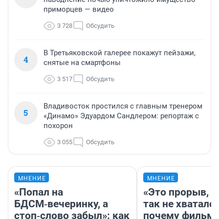
приморцев — видео
3 728
Обсудить
В Третьяковской галерее покажут пейзажи,
4
снятые на смартфоны
3 517
Обсудить
Владивосток простился с главным тренером
5
«Динамо» Эдуардом Сандлером: репортаж с
похорон
3 055
Обсудить
МНЕНИЕ
МНЕНИЕ
«Попал на
«Это прорыв, к
БДСМ‑вечеринку, а
так не хватало»
стоп‑слово забыл»: как
почему фильм 