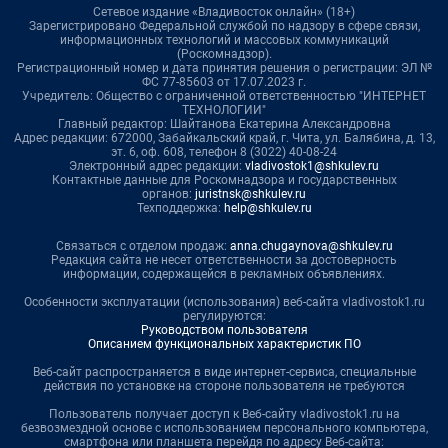
Сетевое издание «Владивосток онлайн» (18+)
Зарегистрировано Федеральной службой по надзору в сфере связи,
информационных технологий и массовых коммуникаций
(Роскомнадзор).
Регистрационный номер и дата принятия решения о регистрации: ЭЛ №
ФС 77-85603 от 17.07.2023 г.
Учредитель: Общество с ограниченной ответственностью "ИНТЕРНЕТ
ТЕХНОЛОГИИ"
Главный редактор: Шайтанова Екатерина Александровна
Адрес редакции: 672000, Забайкальский край, г. Чита, ул. Балябина, д. 13,
эт. 6, оф. 608, телефон 8 (3022) 40-08-24
Электронный адрес редакции:
vladivostok1@shkulev.ru
Контактные данные для Роскомнадзора и государственных
органов:
juristnsk@shkulev.ru
Техподдержка:
help@shkulev.ru
Связаться с отделом продаж:
anna.chugaynova@shkulev.ru
Редакция сайта не несет ответственности за достоверность
информации, содержащейся в рекламных объявлениях.
Особенности эксплуатации (использования) веб-сайта vladivostok1.ru
регулируются:
Руководством пользователя
Описанием функциональных характеристик ПО
Веб-сайт распространяется в виде интернет-сервиса, специальные
действия по установке на стороне пользователя не требуются
Пользователь получает доступ к Веб-сайту vladivostok1.ru на
безвозмездной основе с использованием персонального компьютера,
смартфона или планшета перейдя по адресу Веб-сайта: