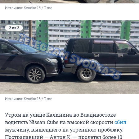
Источник: 
Svodka25 / T.me
2 из 2
Источник: 
Svodka25 / T.me
Утром на улице Калинина во Владивостоке
водитель Nissan Cube на высокой скорости
сбил
мужчину, вышедшего на утреннюю пробежку.
Пострадавший — Антон К. — пролетел более 10