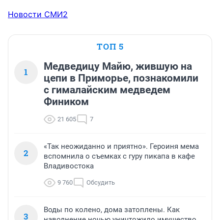
Новости СМИ2
ТОП 5
Медведицу Майю, жившую на
1
цепи в Приморье, познакомили
с гималайским медведем
Фиником
21 605
7
«Так неожиданно и приятно». Героиня мема
2
вспомнила о съемках с гуру пикапа в кафе
Владивостока
9 760
Обсудить
Воды по колено, дома затоплены. Как
3
наводнение ночью уничтожило имущество