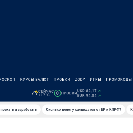
РОСКОП
КУРСЫ ВАЛЮТ
ПРОБКИ
ZODY
ИГРЫ
ПРОМОКОДЫ
USD 82,17
СЕЙЧАС
0
ПРОБКИ
+17°C
EUR 94,84
 поехать и заработать
Сколько денег у кандидатов от ЕР и КПРФ?
К