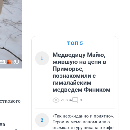
ТОП 5
Медведицу Майю,
1
жившую на цепи в
Приморье,
познакомили с
гималайским
медведем Фиником
21 834
8
сткового
«Так неожиданно и приятно».
2
Героиня мема вспомнила о
на
съемках с гуру пикапа в кафе