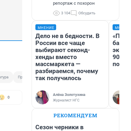
репортаж с похорон
3 104
Обсудить
МНЕНИЕ
МНЕНИ
Дело не в бедности. В
«Помн
России все чаще
банко
выбирают секонд-
эконо
хенды вместо
90-х 
массмаркета —
повто
разбираемся, почему
так получилось
атура
Приморье
Пожарский округ
Лесничество
Алёна Золотухина
0
Журналист НГС
РЕКОМЕНДУЕМ
Сезон черники в