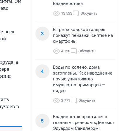
сины. Он
Владивостока
ево.
13 533
Обсудить
В Третьяковской галерее
е всех
3
покажут пейзажи, снятые на
ной
смартфоны
4 120
Обсудить
труда, а
Воды по колено, дома
фере
4
затоплены. Как наводнение
ции и
ночью уничтожило
имущество приморцев —
видео
вить
3 771
Обсудить
учаев в
Владивосток простился с
5
главным тренером «Динамо»
Эдуардом Сандлером: