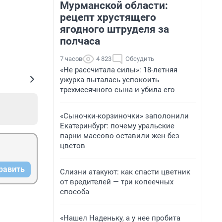
Мурманской области:
рецепт хрустящего
ягодного штруделя за
полчаса
7 часов
4 823
Обсудить
«Не рассчитала силы»: 18-летняя
ужурка пыталась успокоить
трехмесячного сына и убила его
«Сыночки-корзиночки» заполонили
Екатеринбург: почему уральские
парни массово оставили жен без
цветов
равить
Слизни атакуют: как спасти цветник
от вредителей — три копеечных
способа
«Нашел Наденьку, а у нее пробита