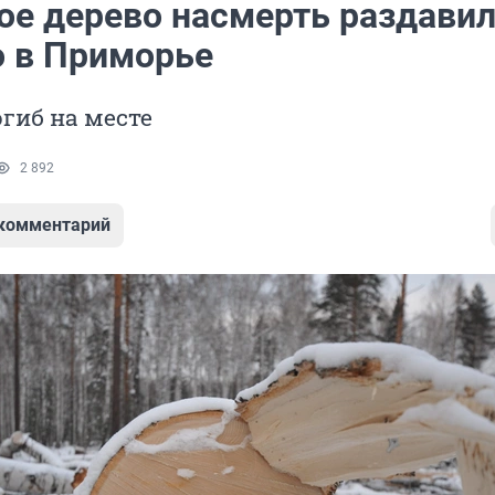
ое дерево насмерть раздави
о в Приморье
гиб на месте
2 892
 комментарий