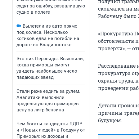
получил травмы
судят за ошибку, развалившую
скончался на ме
судно в полете
Рабочему было 3
Вылетели из авто прямо
под колеса. Несколько
«Прокуратура П
котиков едва не погибли на
обстоятельств 
дороге во Владивостоке
проверки», — о
Это пик Персеиды. Выяснили,
когда приморцы смогут
Расследование н
увидеть наибольшее число
прокуратура оц
падающих звезд
охраны труда, 
проведении раб
Стали реже ездить за рулем.
Аналитики выяснили
предельную для приморцев
Детали происше
цену за литр бензина
причины трагед
будущем.
Чем богаты кандидаты ЛДПР
и «Новых людей» в Госдуму от
Приморья: их доходы и