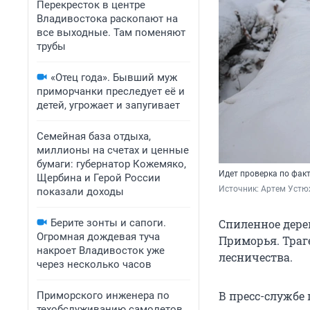
Перекресток в центре
Владивостока раскопают на
все выходные. Там поменяют
трубы
«Отец года». Бывший муж
приморчанки преследует её и
детей, угрожает и запугивает
Семейная база отдыха,
миллионы на счетах и ценные
бумаги: губернатор Кожемяко,
Идет проверка по факт
Щербина и Герой России
Источник: 
Артем Устю
показали доходы
Берите зонты и сапоги.
Спиленное дере
Огромная дождевая туча
Приморья. Траг
накроет Владивосток уже
лесничества.
через несколько часов
В пресс-службе
Приморского инженера по
техобслуживанию самолетов