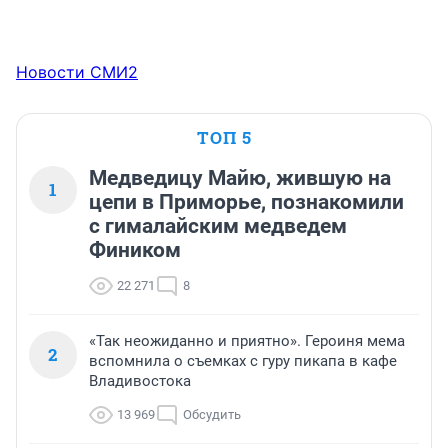
Новости СМИ2
ТОП 5
Медведицу Майю, жившую на
1
цепи в Приморье, познакомили
с гималайским медведем
Фиником
22 271
8
«Так неожиданно и приятно». Героиня мема
2
вспомнила о съемках с гуру пикапа в кафе
Владивостока
13 969
Обсудить