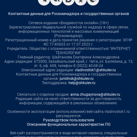
Контактные данные для Роскомнадзора и государственных органов
Сетевое издание «Владивосток онлайн» (18+)
Зарегистрировано Федеральной службой по надзору в сфере связи,
информационных технологий и массовых коммуникаций
(Роскомнадзор).
Регистрационный номер и дата принятия решения о регистрации: ЭЛ №
ФС 77-85603 от 17.07.2023 г.
Учредитель: Общество с ограниченной ответственностью "ИНТЕРНЕТ
ТЕХНОЛОГИИ"
Главный редактор: Шайтанова Екатерина Александровна
Адрес редакции: 672000, Забайкальский край, г. Чита, ул. Балябина, д. 13,
эт. 6, оф. 608, телефон 8 (3022) 40-08-24
Электронный адрес редакции:
vladivostok1@shkulev.ru
Контактные данные для Роскомнадзора и государственных
органов:
juristnsk@shkulev.ru
Техподдержка:
help@shkulev.ru
Связаться с отделом продаж:
anna.chugaynova@shkulev.ru
Редакция сайта не несет ответственности за достоверность
информации, содержащейся в рекламных объявлениях.
Особенности эксплуатации (использования) веб-сайта vladivostok1.ru
регулируются:
Руководством пользователя
Описанием функциональных характеристик ПО
Веб-сайт распространяется в виде интернет-сервиса, специальные