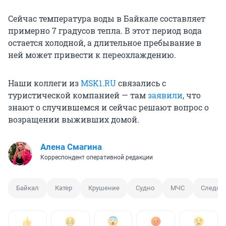
Сейчас температура воды в Байкале составляет
примерно 7 градусов тепла. В этот период вода
остается холодной, а длительное пребывание в
ней может привести к переохлаждению.
Наши коллеги из
MSK1.RU
связались с
туристической компанией — там
заявили
, что
знают о случившемся и сейчас решают вопрос о
возращении выживших домой.
Алена Смагина
Корреспондент оперативной редакции
Байкал
Катер
Крушение
Судно
МЧС
Следст