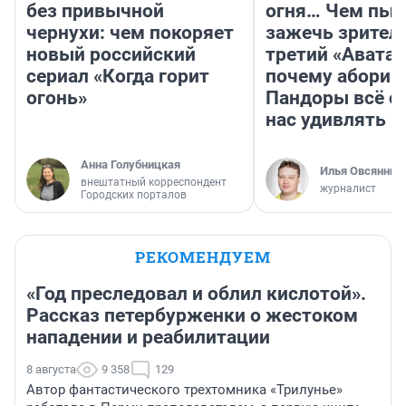
без привычной
огня… Чем пыт
чернухи: чем покоряет
зажечь зрител
новый российский
третий «Аватар
сериал «Когда горит
почему абориг
огонь»
Пандоры всё с
нас удивлять
Анна Голубницкая
Илья Овсянник
внештатный корреспондент
журналист
Городских порталов
РЕКОМЕНДУЕМ
«Год преследовал и облил кислотой».
Рассказ петербурженки о жестоком
нападении и реабилитации
8 августа
9 358
129
Автор фантастического трехтомника «Трилунье»