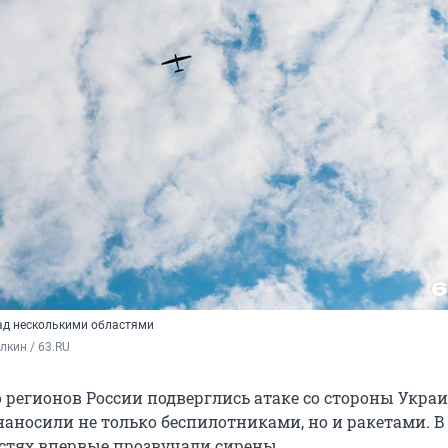
ад несколькими областями
кин / 63.RU
о регионов России подверглись атаке со стороны Укра
наносили не только беспилотниками, но и ракетами. В
стях впервые прозвучали сирены.