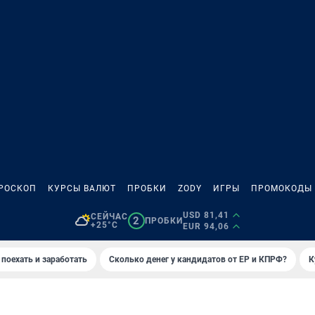
РОСКОП
КУРСЫ ВАЛЮТ
ПРОБКИ
ZODY
ИГРЫ
ПРОМОКОДЫ
USD 81,41
СЕЙЧАС
2
ПРОБКИ
+25°C
EUR 94,06
 поехать и заработать
Сколько денег у кандидатов от ЕР и КПРФ?
К