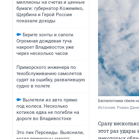
миллионы на счетах и ценные
бумаги: губернатор Кожемяко,
Щербина и Герой России
показали доходы
Берите зонты и сапоги.
Огромная дождевая туча
накроет Владивосток уже
через несколько часов
Приморского инженера по
техобслуживанию самолетов
судят за ошибку, развалившую
судно в полете
Вылетели из авто прямо
Беспилотники сбили н
под колеса. Несколько
Источник: 
Роман Данил
котиков едва не погибли на
дороге во Владивостоке
Сразу нескольк
этот раз удары 
Это пик Персеиды. Выяснили,
некоторых обла
когда приморцы смогут