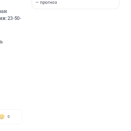
— прогноз
ван
и: 23-50-
ть
0