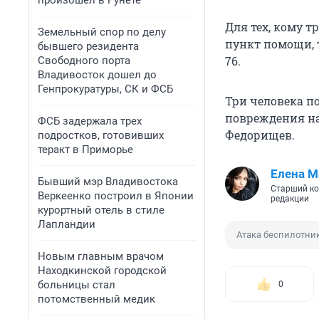
произошел в Рунете
Для тех, кому т
Земельный спор по делу
пункт помощи, 
бывшего резидента
76.
Свободного порта
Владивосток дошел до
Генпрокуратуры, СК и ФСБ
Три человека по
повреждения на
ФСБ задержала трех
Федорищев.
подростков, готовивших
теракт в Приморье
Елена М
Бывший мэр Владивостока
Старший ко
Веркеенко построил в Японии
редакции
курортный отель в стиле
Лапландии
Атака беспилотни
Новым главным врачом
Находкинской городской
больницы стал
0
потомственный медик