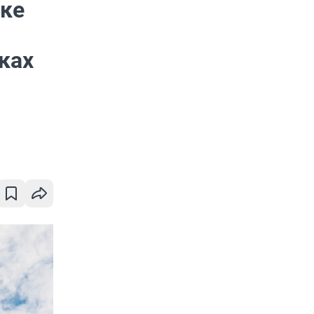
ске
ках