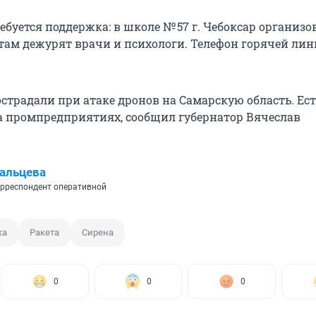
ребуется поддержка: в школе № 57 г. Чебоксар организо
там дежурят врачи и психологи. Телефон горячей лини
страдали при атаке дронов на Самарскую область. Ес
 промпредприятиях, сообщил губернатор Вячеслав
альцева
рреспондент оперативной
ка
Ракета
Сирена
0
0
0