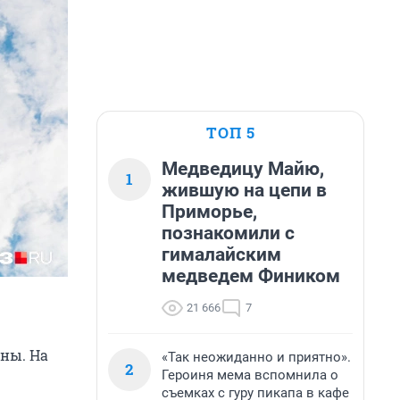
ТОП 5
Медведицу Майю,
1
жившую на цепи в
Приморье,
познакомили с
гималайским
медведем Фиником
21 666
7
ины. На
«Так неожиданно и приятно».
2
Героиня мема вспомнила о
съемках с гуру пикапа в кафе