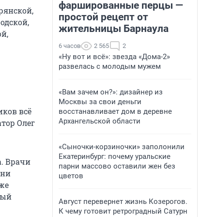
фаршированные перцы —
рянской,
простой рецепт от
одской,
жительницы Барнаула
й,
6 часов
2 565
2
«Ну вот и всё»: звезда «Дома-2»
развелась с молодым мужем
«Вам зачем он?»: дизайнер из
Москвы за свои деньги
иков всё
восстанавливает дом в деревне
Архангельской области
атор Олег
«Сыночки-корзиночки» заполонили
Екатеринбург: почему уральские
а. Врачи
парни массово оставили жен без
ени
цветов
уже
ный
Август перевернет жизнь Козерогов.
К чему готовит ретроградный Сатурн