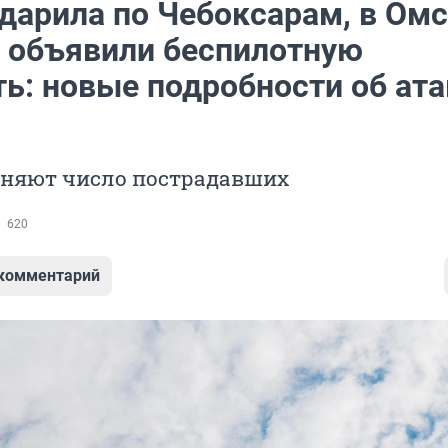
ударила по Чебоксарам, в Ом
 объявили беспилотную
ть: новые подробности об ата
чняют число пострадавших
620
 комментарий