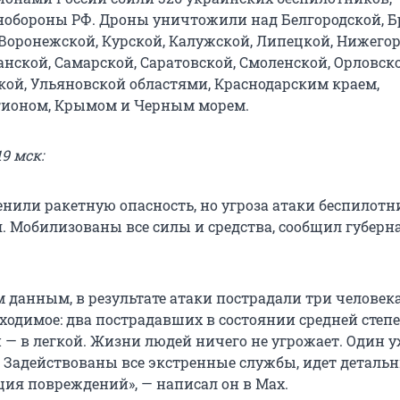
обороны РФ. Дроны уничтожили над Белгородской, Б
 Воронежской, Курской, Калужской, Липецкой, Нижегор
анской, Самарской, Саратовской, Смоленской, Орловско
ской, Ульяновской областями, Краснодарским краем,
гионом, Крымом и Черным морем.
9 мск:
нили ракетную опасность, но угроза атаки беспилотн
я. Мобилизованы все силы и средства, сообщил губерн
 данным, в результате атаки пострадали три человек
бходимое: два пострадавших в состоянии средней степ
 — в легкой. Жизни людей ничего не угрожает. Один 
 Задействованы все экстренные службы, идет деталь
ция повреждений», — написал он в Max.