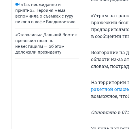
«Так неожиданно и
приятно». Героиня мема
«Утром на гран
вспомнила о съемках с гуру
пикапа в кафе Владивостока
вражеский бесп
предварительно
«Старались»: Дальний Восток
в сообщении гла
превысил план по
инвестициям — об этом
Возгорание на 
доложили президенту
области из-за а
словам, постра
На территории 
ракетной опасн
возможное, чтоб
Обновлено в 07:
За ночь над ре