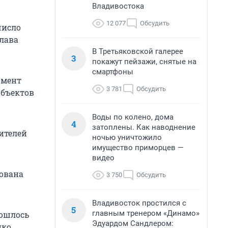
Владивостока
12 077
Обсудить
число
лава
В Третьяковской галерее
3
покажут пейзажи, снятые на
смартфоны
омент
3 781
Обсудить
объектов
Воды по колено, дома
4
затоплены. Как наводнение
жителей
ночью уничтожило
имущество приморцев —
видео
ована
3 750
Обсудить
Владивосток простился с
5
главным тренером «Динамо»
бошлось
Эдуардом Сандлером:
ко.