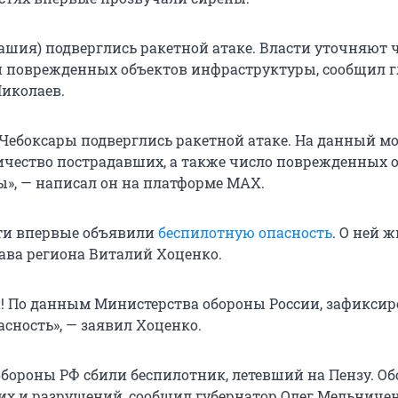
ашия) подверглись ракетной атаке. Власти уточняют 
 поврежденных объектов инфраструктуры, сообщил г
иколаев.
Чебоксары подверглись ракетной атаке. На данный м
ичество пострадавших, а также число поврежденных 
», — написал он на платформе MAX.
ти впервые объявили
беспилотную опасность
. О ней 
ава региона Виталий Хоценко.
! По данным Министерства обороны России, зафиксир
асность», — заявил Хоценко.
ороны РФ сбили беспилотник, летевший на Пензу. О
их и разрушений, сообщил губернатор Олег Мельничен