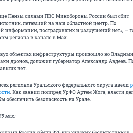
ице Пензы силами ПВО Минобороны России был сбит
илотник, летевший на наш областной центр. По
й информации, пострадавших и разрушений нет», — г
вы региона в канале в Max.
двух объектах инфраструктуры произошло во Владим
таки дронов, доложил губернатор Александр Авдеев. По
давших нет.
всех регионов Уральского федерального округа ввели
ости
. Как заявил полпред УрФО Артем Жога, власти де
ы обеспечить безопасность на Урале.
35 мск:
гионами России сбили 326 украинских беспилотников,