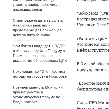
увидеть наибольшее число
падающих звезд
Чебоксары (Чув
пострадавших и
Стали реже ездить за рулем.
Чувашии Олег Н
Аналитики выяснили
предельную для приморцев
цену за литр бензина
«Ранним утром 
уточняется кол
Чем богаты кандидаты ЛДПР
инфраструктуры
и «Новых людей» в Госдуму от
Приморья: их доходы и
имущество обнародовала ЦИК
В Омской облас
предупредил гл
Похолодает до 13 °C. Прогноз
погоды на субботу в Приморье
«Дорогие омичи
Премьер‑министр Монголии
беспилотная оп
примет участие в
экономическом форуме во
Владивостоке
Силы ПВО Миноб
без пострадавш