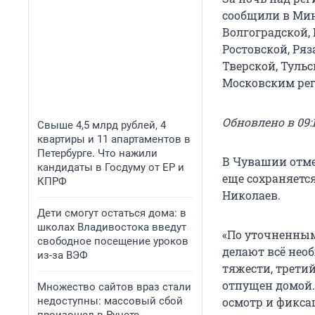
сообщили в Мин
Волгоградской,
Ростовской, Ряз
Тверской, Туль
Московским ре
Обновлено в 09:1
Свыше 4,5 млрд рублей, 4
квартиры и 11 апартаментов в
Петербурге. Что нажили
В Чувашии отме
кандидаты в Госдуму от ЕР и
еще сохраняетс
КПРФ
Николаев.
Дети смогут остаться дома: в
школах Владивостока введут
«По уточненным
свободное посещение уроков
делают всё нео
из-за ВЭФ
тяжести, третий
отпущен домой.
Множество сайтов враз стали
недоступны: массовый сбой
осмотр и фикса