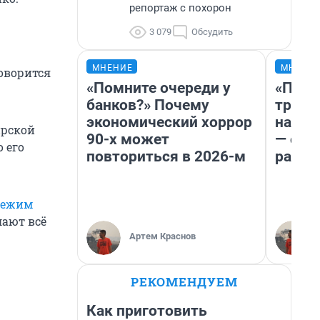
репортаж с похорон
3 079
Обсудить
МНЕНИЕ
МНЕНИ
оворится
«Помните очереди у
«Плат
банков?» Почему
тригг
экономический хоррор
на бе
ирской
90-х может
— об 
 его
повториться в 2026-м
расхо
режим
лают всё
Артем Краснов
РЕКОМЕНДУЕМ
Как приготовить