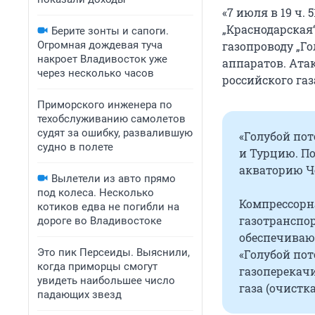
«7 июля в 19 ч.
„Краснодарская“
Берите зонты и сапоги.
Огромная дождевая туча
газопроводу „Го
накроет Владивосток уже
аппаратов. Ата
через несколько часов
российского газ
Приморского инженера по
техобслуживанию самолетов
судят за ошибку, развалившую
«Голубой пот
судно в полете
и Турцию. По
акваторию Ч
Вылетели из авто прямо
под колеса. Несколько
Компрессорн
котиков едва не погибли на
газотранспор
дороге во Владивостоке
обеспечиваю
Это пик Персеиды. Выяснили,
«Голубой пот
когда приморцы смогут
газоперекач
увидеть наибольшее число
газа (очистка
падающих звезд