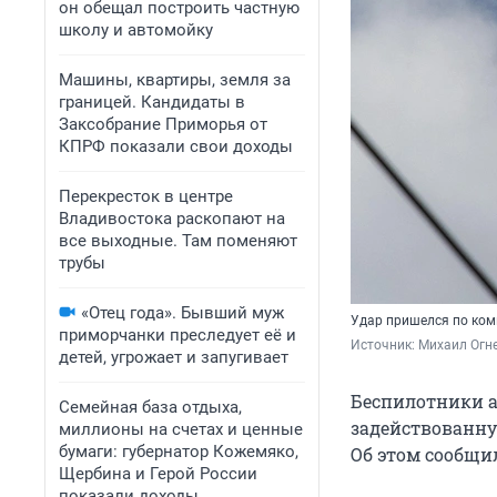
он обещал построить частную
школу и автомойку
Машины, квартиры, земля за
границей. Кандидаты в
Заксобрание Приморья от
КПРФ показали свои доходы
Перекресток в центре
Владивостока раскопают на
все выходные. Там поменяют
трубы
«Отец года». Бывший муж
Удар пришелся по ком
приморчанки преследует её и
Источник: 
Михаил Огн
детей, угрожает и запугивает
Беспилотники а
Семейная база отдыха,
задействованную
миллионы на счетах и ценные
бумаги: губернатор Кожемяко,
Об этом сообщил
Щербина и Герой России
показали доходы