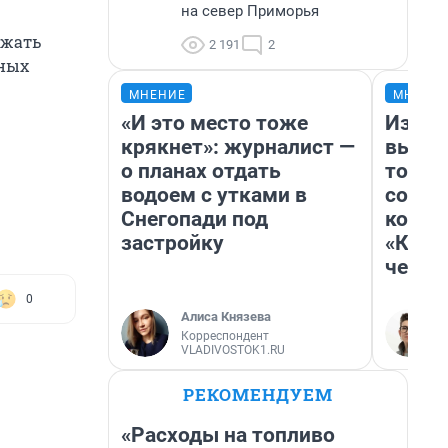
на север Приморья
ежать
2 191
2
нных
МНЕНИЕ
МНЕНИ
«И это место тоже
Измен
крякнет»: журналист —
вычер
о планах отдать
торти
водоем с утками в
согре
Снегопади под
комед
застройку
«Комм
честн
0
Алиса Князева
Корреспондент
VLADIVOSTOK1.RU
РЕКОМЕНДУЕМ
«Расходы на топливо