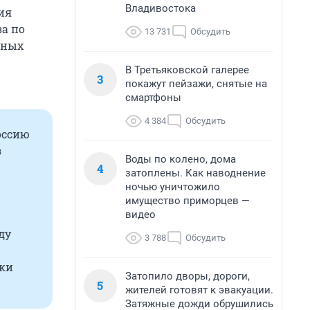
Владивостока
ия
за по
13 731
Обсудить
ьных
В Третьяковской галерее
3
покажут пейзажи, снятые на
смартфоны
4 384
Обсудить
оссию
з
Воды по колено, дома
4
затоплены. Как наводнение
ночью уничтожило
имущество приморцев —
видео
ду
3 788
Обсудить
вки
Затопило дворы, дороги,
5
жителей готовят к эвакуации.
Затяжные дожди обрушились