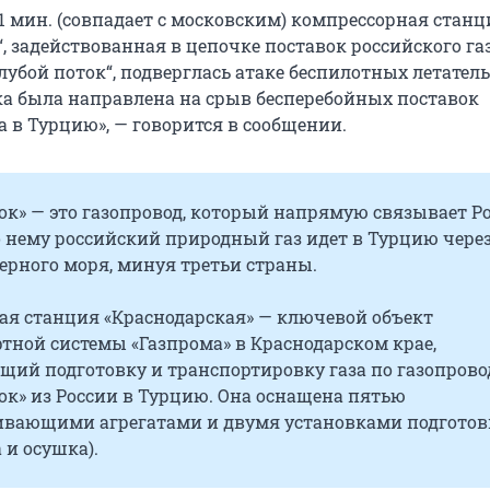
 51 мин. (совпадает с московским) компрессорная станц
, задействованная в цепочке поставок российского га
лубой поток“, подверглась атаке беспилотных летател
ка была направлена на срыв бесперебойных поставок
а в Турцию», — говорится в сообщении.
ок» — это газопровод, который напрямую связывает Р
 нему российский природный газ идет в Турцию чере
ерного моря, минуя третьи страны.
ая станция «Краснодарская» — ключевой объект
тной системы «Газпрома» в Краснодарском крае,
щий подготовку и транспортировку газа по газопрово
ок» из России в Турцию. Она оснащена пятью
ивающими агрегатами и двумя установками подгото
 и осушка).