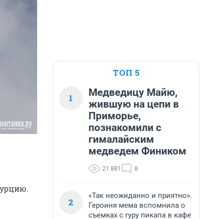
ТОП 5
Медведицу Майю,
1
жившую на цепи в
Приморье,
познакомили с
гималайским
медведем Фиником
21 881
8
Турцию.
«Так неожиданно и приятно».
2
Героиня мема вспомнила о
съемках с гуру пикапа в кафе