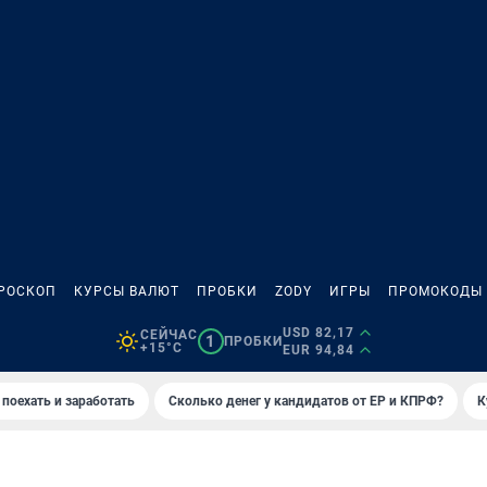
РОСКОП
КУРСЫ ВАЛЮТ
ПРОБКИ
ZODY
ИГРЫ
ПРОМОКОДЫ
USD 82,17
СЕЙЧАС
1
ПРОБКИ
+15°C
EUR 94,84
 поехать и заработать
Сколько денег у кандидатов от ЕР и КПРФ?
К