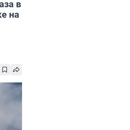
аза в
ке на