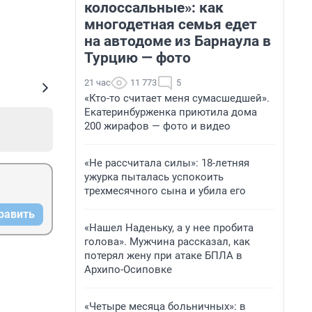
колоссальные»: как
многодетная семья едет
на автодоме из Барнаула в
Турцию — фото
21 час
11 773
5
«Кто-то считает меня сумасшедшей».
Екатеринбурженка приютила дома
200 жирафов — фото и видео
«Не рассчитала силы»: 18-летняя
ужурка пыталась успокоить
трехмесячного сына и убила его
равить
«Нашел Наденьку, а у нее пробита
голова». Мужчина рассказал, как
потерял жену при атаке БПЛА в
Архипо-Осиповке
«Четыре месяца больничных»: в