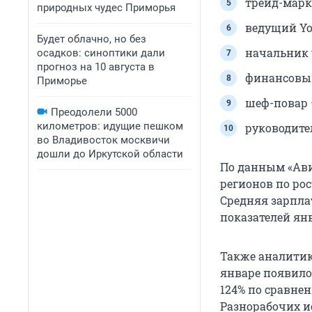
трейд-марке
природных чудес Приморья
ведущий Yo
Будет облачно, но без
начальник 
осадков: синоптики дали
прогноз на 10 августа в
финансовый
Приморье
шеф-повар 
Преодолели 5000
километров: идущие пешком
руководите
во Владивосток москвичи
дошли до Иркутской области
По данным «Ави
регионов по рос
Средняя зарплат
показателей янв
Также аналити
январе появило
124% по сравнен
Разнорабочих ис