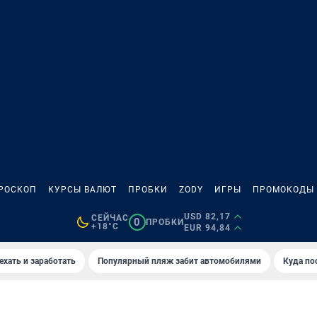
РОСКОП
КУРСЫ ВАЛЮТ
ПРОБКИ
ZODY
ИГРЫ
ПРОМОКОДЫ
USD 82,17
СЕЙЧАС
0
ПРОБКИ
+18°C
EUR 94,84
ехать и заработать
Популярный пляж забит автомобилями
Куда по