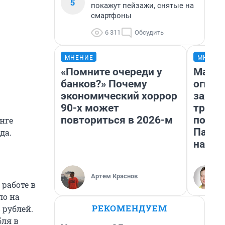
5
покажут пейзажи, снятые на
смартфоны
6 311
Обсудить
МНЕНИЕ
МНЕНИ
«Помните очереди у
Мало,
банков?» Почему
огня…
экономический хоррор
зажеч
90-х может
трети
повториться в 2026-м
почем
нге
Пандо
да.
нас у
Артем Краснов
 работе в
ло на
РЕКОМЕНДУЕМ
 рублей.
бля в