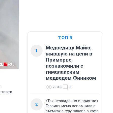
ТОП 5
Медведицу Майю,
1
жившую на цепи в
Приморье,
познакомили с
гималайским
медведем Фиником
и
22 332
8
рплата
«Так неожиданно и приятно».
2
Героиня мема вспомнила о
съемках с гуру пикапа в кафе