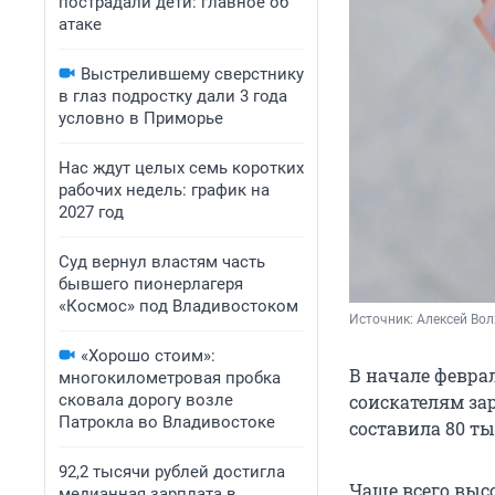
пострадали дети: главное об
атаке
Выстрелившему сверстнику
в глаз подростку дали 3 года
условно в Приморье
Нас ждут целых семь коротких
рабочих недель: график на
2027 год
Суд вернул властям часть
бывшего пионерлагеря
«Космос» под Владивостоком
Источник: 
Алексей Вол
«Хорошо стоим»:
В начале февра
многокилометровая пробка
сковала дорогу возле
соискателям зар
Патрокла во Владивостоке
составила 80 ты
92,2 тысячи рублей достигла
Чаще всего выс
медианная зарплата в