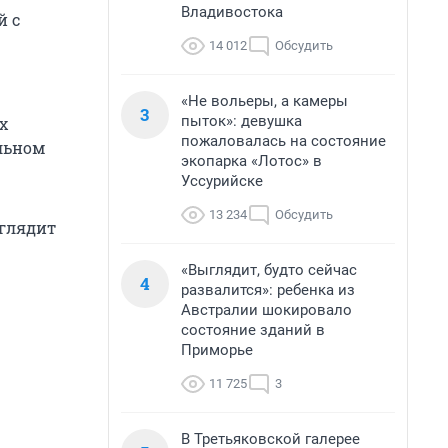
Владивостока
й с
14 012
Обсудить
«Не вольеры, а камеры
3
пыток»: девушка
х
пожаловалась на состояние
ильном
экопарка «Лотос» в
Уссурийске
13 234
Обсудить
ыглядит
«Выглядит, будто сейчас
4
развалится»: ребенка из
Австралии шокировало
состояние зданий в
Приморье
11 725
3
В Третьяковской галерее