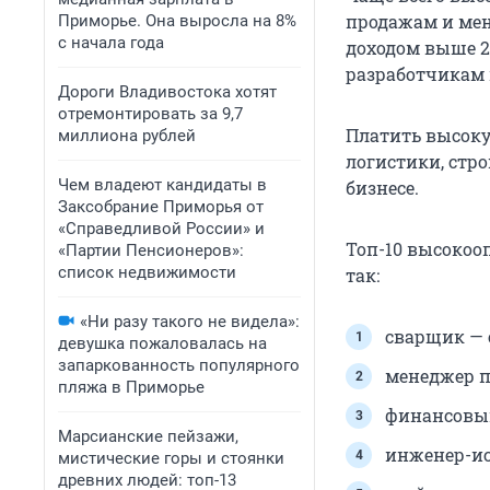
продажам и мен
Приморье. Она выросла на 8%
с начала года
доходом выше 2
разработчикам 
Дороги Владивостока хотят
отремонтировать за 9,7
Платить высоку
миллиона рублей
логистики, стр
Чем владеют кандидаты в
бизнесе.
Заксобрание Приморья от
«Справедливой России» и
Топ-10 высоко
«Партии Пенсионеров»:
список недвижимости
так:
«Ни разу такого не видела»:
сварщик — 
девушка пожаловалась на
запаркованность популярного
менеджер по
пляжа в Приморье
финансовый
Марсианские пейзажи,
инженер-исп
мистические горы и стоянки
древних людей: топ-13