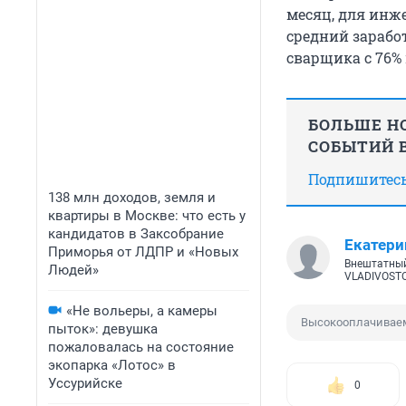
месяц, для инже
средний заработ
сварщика с 76% 
БОЛЬШЕ НО
СОБЫТИЙ В
Подпишитесь,
138 млн доходов, земля и
квартиры в Москве: что есть у
кандидатов в Заксобрание
Екатери
Приморья от ЛДПР и «Новых
Внештатный
Людей»
VLADIVOST
«Не вольеры, а камеры
Высокооплачиваем
пыток»: девушка
пожаловалась на состояние
экопарка «Лотос» в
Уссурийске
0