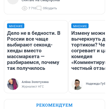
снятые на смартфоны
7 710
Обсудить
МНЕНИЕ
МНЕНИЕ
Дело не в бедности. В
Измену можно
России все чаще
вычеркнуть д
выбирают секонд-
тортиком? Чем
хенды вместо
согревает и ца
массмаркета —
комедия
разбираемся, почему
«Комментируй 
так получилось
честный отзыв
Алёна Золотухина
Надежда Губар
Журналист НГС
РЕКОМЕНДУЕМ