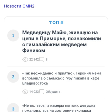
Новости СМИ2
ТОП 5
Медведицу Майю, жившую на
1
цепи в Приморье, познакомили
с гималайским медведем
Фиником
22 342
8
«Так неожиданно и приятно». Героиня мема
2
вспомнила о съемках с гуру пикапа в кафе
Владивостока
14 023
Обсудить
«Не вольеры, а камеры пыток»: девушка
3
пожаловалась на состояние экопарка