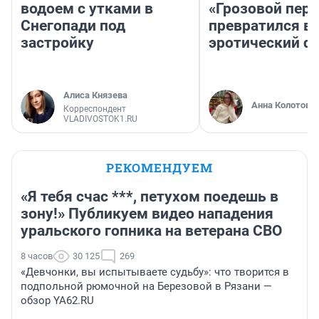
водоем с утками в
«Грозовой пере
Снегопади под
превратился в
застройку
эротический ф
Алиса Князева
Анна Колотова
Корреспондент
VLADIVOSTOK1.RU
РЕКОМЕНДУЕМ
«Я тебя счас ***, петухом поедешь в
зону!» Публикуем видео нападения
уральского гопника на ветерана СВО
8 часов
30 125
269
«Девчонки, вы испытываете судьбу»: что творится в
подпольной рюмочной на Березовой в Рязани —
обзор YA62.RU