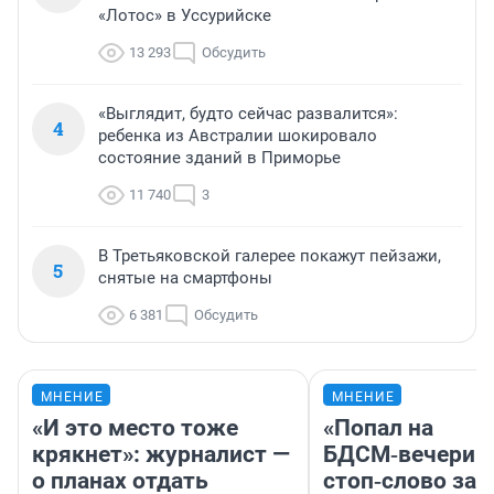
«Лотос» в Уссурийске
13 293
Обсудить
«Выглядит, будто сейчас развалится»:
4
ребенка из Австралии шокировало
состояние зданий в Приморье
11 740
3
В Третьяковской галерее покажут пейзажи,
5
снятые на смартфоны
6 381
Обсудить
МНЕНИЕ
МНЕНИЕ
«И это место тоже
«Попал на
крякнет»: журналист —
БДСМ‑вечеринк
о планах отдать
стоп‑слово заб