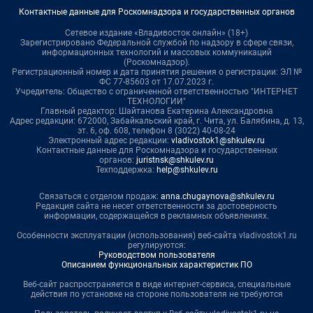
Контактные данные для Роскомнадзора и государственных органов
Сетевое издание «Владивосток онлайн» (18+)
Зарегистрировано Федеральной службой по надзору в сфере связи,
информационных технологий и массовых коммуникаций
(Роскомнадзор).
Регистрационный номер и дата принятия решения о регистрации: ЭЛ №
ФС 77-85603 от 17.07.2023 г.
Учредитель: Общество с ограниченной ответственностью "ИНТЕРНЕТ
ТЕХНОЛОГИИ"
Главный редактор: Шайтанова Екатерина Александровна
Адрес редакции: 672000, Забайкальский край, г. Чита, ул. Балябина, д. 13,
эт. 6, оф. 608, телефон 8 (3022) 40-08-24
Электронный адрес редакции:
vladivostok1@shkulev.ru
Контактные данные для Роскомнадзора и государственных
органов:
juristnsk@shkulev.ru
Техподдержка:
help@shkulev.ru
Связаться с отделом продаж:
anna.chugaynova@shkulev.ru
Редакция сайта не несет ответственности за достоверность
информации, содержащейся в рекламных объявлениях.
Особенности эксплуатации (использования) веб-сайта vladivostok1.ru
регулируются:
Руководством пользователя
Описанием функциональных характеристик ПО
Веб-сайт распространяется в виде интернет-сервиса, специальные
действия по установке на стороне пользователя не требуются