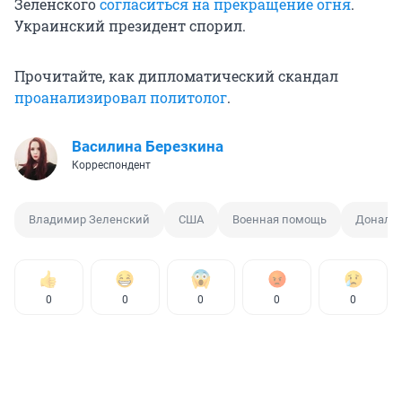
Зеленского
согласиться на прекращение огня
.
Украинский президент спорил.
Прочитайте, как дипломатический скандал
проанализировал политолог
.
Василина Березкина
Корреспондент
Владимир Зеленский
США
Военная помощь
Дональ
0
0
0
0
0