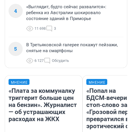
«Выглядит, будто сейчас развалится»:
4
ребенка из Австралии шокировало
состояние зданий в Приморье
11 698
3
В Третьяковской галерее покажут пейзажи,
5
снятые на смартфоны
6 127
Обсудить
МНЕНИЕ
МНЕНИЕ
«Плата за коммуналку
«Попал на
триггерит больше цен
БДСМ‑вечеринк
на бензин». Журналист
стоп‑слово заб
— об устрашающих
«Грозовой пере
расходах на ЖКХ
превратился в
эротический ф