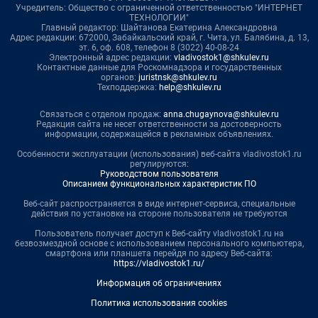
Учредитель: Общество с ограниченной ответственностью "ИНТЕРНЕТ
ТЕХНОЛОГИИ"
Главный редактор: Шайтанова Екатерина Александровна
Адрес редакции: 672000, Забайкальский край, г. Чита, ул. Балябина, д. 13,
эт. 6, оф. 608, телефон 8 (3022) 40-08-24
Электронный адрес редакции:
vladivostok1@shkulev.ru
Контактные данные для Роскомнадзора и государственных
органов:
juristnsk@shkulev.ru
Техподдержка:
help@shkulev.ru
Связаться с отделом продаж:
anna.chugaynova@shkulev.ru
Редакция сайта не несет ответственности за достоверность
информации, содержащейся в рекламных объявлениях.
Особенности эксплуатации (использования) веб-сайта vladivostok1.ru
регулируются:
Руководством пользователя
Описанием функциональных характеристик ПО
Веб-сайт распространяется в виде интернет-сервиса, специальные
действия по установке на стороне пользователя не требуются
Пользователь получает доступ к Веб-сайту vladivostok1.ru на
безвозмездной основе с использованием персонального компьютера,
смартфона или планшета перейдя по адресу Веб-сайта:
https://vladivostok1.ru/
Информация об ограничениях
Политика использования cookies