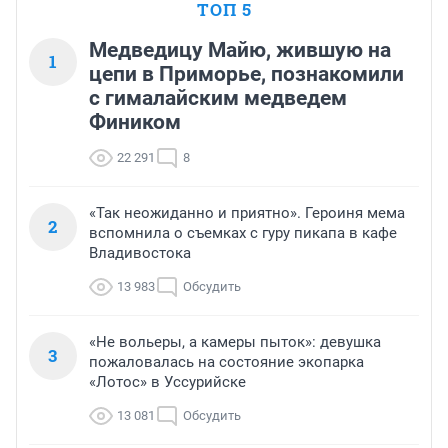
ТОП 5
Медведицу Майю, жившую на
1
цепи в Приморье, познакомили
с гималайским медведем
Фиником
22 291
8
«Так неожиданно и приятно». Героиня мема
2
вспомнила о съемках с гуру пикапа в кафе
Владивостока
13 983
Обсудить
«Не вольеры, а камеры пыток»: девушка
3
пожаловалась на состояние экопарка
«Лотос» в Уссурийске
13 081
Обсудить