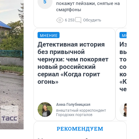
5
покажут пейзажи, снятые на
смартфоны
6 253
Обсудить
МНЕНИЕ
МНЕНИ
Детективная история
Измен
без привычной
вычер
чернухи: чем покоряет
торти
новый российский
согре
сериал «Когда горит
комед
огонь»
«Комм
честн
Анна Голубницкая
внештатный корреспондент
Городских порталов
РЕКОМЕНДУЕМ