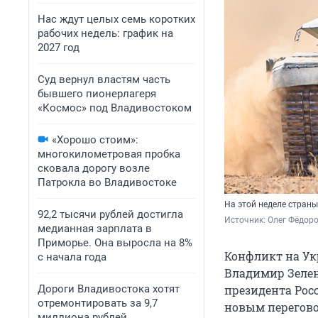
Нас ждут целых семь коротких
рабочих недель: график на
2027 год
Суд вернул властям часть
бывшего пионерлагеря
«Космос» под Владивостоком
«Хорошо стоим»:
многокилометровая пробка
сковала дорогу возле
Патрокла во Владивостоке
На этой неделе страны
92,2 тысячи рублей достигла
Источник: 
Олег Фёдоро
медианная зарплата в
Приморье. Она выросла на 8%
Конфликт на Ук
с начала года
Владимир Зелен
Дороги Владивостока хотят
президента Рос
отремонтировать за 9,7
новым перегово
миллиона рублей