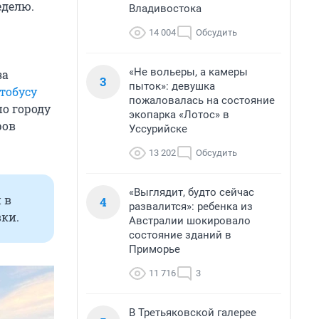
еделю.
Владивостока
14 004
Обсудить
«Не вольеры, а камеры
за
3
пыток»: девушка
тобусу
пожаловалась на состояние
о городу
экопарка «Лотос» в
ров
Уссурийске
13 202
Обсудить
«Выглядит, будто сейчас
 в
4
развалится»: ребенка из
вки.
Австралии шокировало
состояние зданий в
Приморье
11 716
3
В Третьяковской галерее