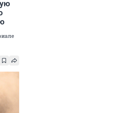
вую
о
лю
риале