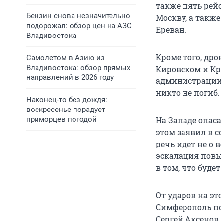
также пять рейс
Бензин снова незначительно
Москву, а такж
подорожал: обзор цен на АЗС
Ереван.
Владивостока
Кроме того, др
Самолетом в Азию из
Владивостока: обзор прямых
Кировском и Кр
направлений в 2026 году
администрации 
никто не погиб.
Наконец-то без дождя:
воскресенье порадует
приморцев погодой
На Западе опаса
этом заявил в 
речь идет не о 
эскалация повыш
в том, что буде
От ударов на эт
Симферополь по
Сергей Аксенов.