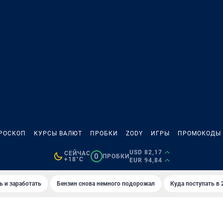
РОСКОП
КУРСЫ ВАЛЮТ
ПРОБКИ
ZODY
ИГРЫ
ПРОМОКОДЫ
USD 82,17
СЕЙЧАС
0
ПРОБКИ
+18°C
EUR 94,84
ь и заработать
Бензин снова немного подорожал
Куда поступать в 