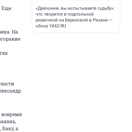
. Еще
«Девчонки, вы испытываете судьбу»:
что творится в подпольной
рюмочной на Березовой в Рязани —
обзор YA62.RU
ека. На
згорание
тях
бласти
Александр
ь вовремя
рахань,
 Баку, а