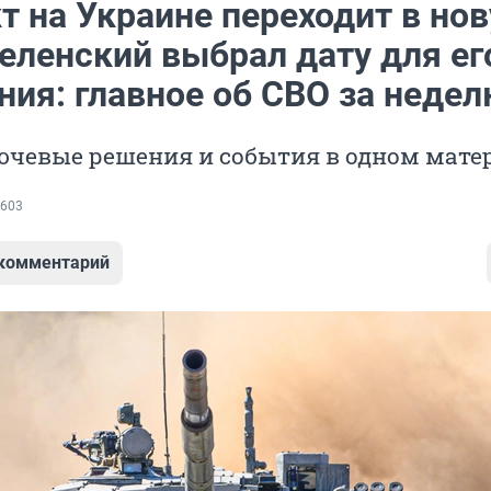
т на Украине переходит в но
Зеленский выбрал дату для ег
ния: главное об СВО за неде
ючевые решения и события в одном мате
603
 комментарий