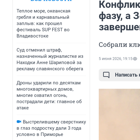
Конфлик
Теплое море, океанская
фазу, а 
гребля и карнавальный
заплыв: как прошел
заверше
фестиваль SUP FEST во
Владивостоке
Собрали кл
Суд отменил штраф,
назначенный журналистке из
5 июня 2026, 19:15
Находки Анне Шариповой за
рекламу славянского оберега
Написать
Дроны ударили по десяткам
многоквартирных домов,
многие охватил огонь,
пострадали дети: главное об
атаке
Выстрелившему сверстнику
в глаз подростку дали 3 года
условно в Приморье