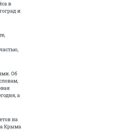
йса в
гоград и
е,
частью,
ями. Об
словам,
овая
годня, а
етов на
ва Крыма