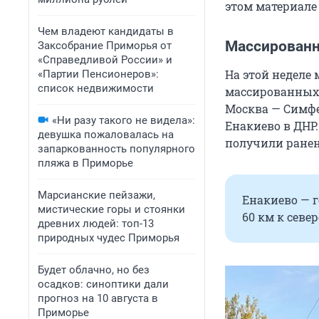
этом материале
Чем владеют кандидаты в
Массированн
Заксобрание Приморья от
«Справедливой России» и
На этой неделе
«Партии Пенсионеров»:
список недвижимости
массированных
Москва — Симфе
«Ни разу такого не видела»:
Енакиево в ДНР.
девушка пожаловалась на
получили ранен
запаркованность популярного
пляжа в Приморье
Марсианские пейзажи,
Енакиево — г
мистические горы и стоянки
60 км к севе
древних людей: топ-13
природных чудес Приморья
Будет облачно, но без
осадков: синоптики дали
прогноз на 10 августа в
Приморье