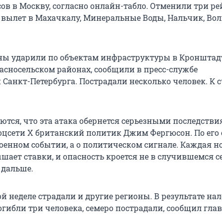
ов в Москву, согласно онлайн-табло. Отменили три ре
е вылет в Махачкалу, Минеральные Воды, Нальчик, Вол
оны ударили по объектам инфраструктуры в Кронштадт
асносельском районах, сообщили в пресс-службе
Санкт-Петербурга. Пострадали несколько человек. К с
ются, что эта атака обернется серьезными последстви
соцсети Х британский политик Джим Фергюсон. По его 
военном событии, а о политическом сигнале. Каждая н
ает ставки, и опасность кроется не в случившемся се
т дальше.
ой неделе страдали и другие регионы. В результате нал
гибли три человека, семеро пострадали, сообщил гла