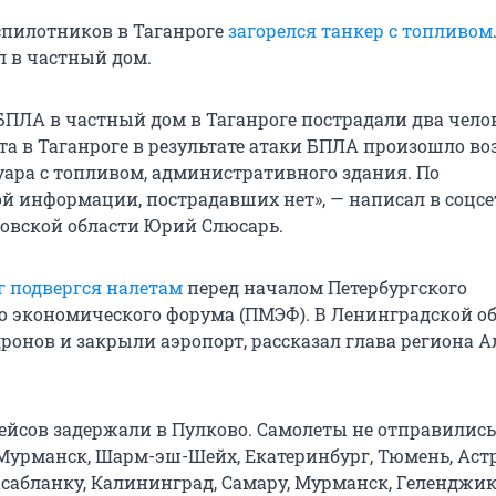
еспилотников в Таганроге
загорелся танкер с топливом
л в частный дом.
БПЛА в частный дом в Таганроге пострадали два челов
та в Таганроге в результате атаки БПЛА произошло во
вуара с топливом, административного здания. По
й информации, пострадавших нет», — написал в соцсе
товской области Юрий Слюсарь.
г подвергся налетам
перед началом Петербургского
 экономического форума (ПМЭФ). В Ленинградской о
дронов и закрыли аэропорт, рассказал глава региона 
 рейсов задержали в Пулково. Самолеты не отправилис
, Мурманск, Шарм-эш-Шейх, Екатеринбург, Тюмень, Аст
абланку, Калининград, Самару, Мурманск, Геленджик,