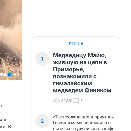
ТОП 5
Медведицу Майю,
1
жившую на цепи в
Приморье,
познакомили с
гималайским
медведем Фиником
22 320
8
а
л
«Так неожиданно и приятно».
я к
2
Героиня мема вспомнила о
ия. В
съемках с гуру пикапа в кафе