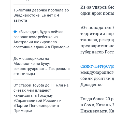
Из-за ударов б
15-летняя девочка пропала во
один дрон попа
Владивостоке. Ее нет с 4
августа
«От попадания 
«Выглядит, будто сейчас
территории пор
развалится»: ребенка из
танкера, резер
Австралии шокировало
предварительно
состояние зданий в Приморье
губернатор Рос
Дом с двориком на
Миллионке не будут
Санкт-Петербур
реконструировать. Так решили
международного
его жильцы
сбили десятки 
Дрозденко.
От старой Toyota до 11 млн на
счетах: чем владеют
кандидаты в Госдуму
Тогда более 20
«Справедливой России» и
в Сочи, Казань
«Партии Пенсионеров» в
Нижнекамск, Кас
Приморье