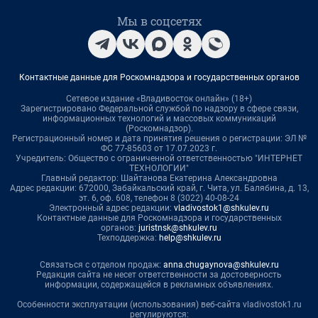
Мы в соцсетях
Контактные данные для Роскомнадзора и государственных органов
Сетевое издание «Владивосток онлайн» (18+)
Зарегистрировано Федеральной службой по надзору в сфере связи,
информационных технологий и массовых коммуникаций
(Роскомнадзор).
Регистрационный номер и дата принятия решения о регистрации: ЭЛ №
ФС 77-85603 от 17.07.2023 г.
Учредитель: Общество с ограниченной ответственностью "ИНТЕРНЕТ
ТЕХНОЛОГИИ"
Главный редактор: Шайтанова Екатерина Александровна
Адрес редакции: 672000, Забайкальский край, г. Чита, ул. Балябина, д. 13,
эт. 6, оф. 608, телефон 8 (3022) 40-08-24
Электронный адрес редакции:
vladivostok1@shkulev.ru
Контактные данные для Роскомнадзора и государственных
органов:
juristnsk@shkulev.ru
Техподдержка:
help@shkulev.ru
Связаться с отделом продаж:
anna.chugaynova@shkulev.ru
Редакция сайта не несет ответственности за достоверность
информации, содержащейся в рекламных объявлениях.
Особенности эксплуатации (использования) веб-сайта vladivostok1.ru
регулируются: