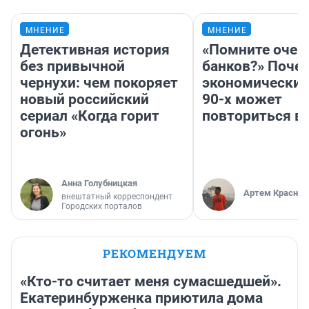
МНЕНИЕ
МНЕНИЕ
Детективная история
«Помните очер
без привычной
банков?» Поче
чернухи: чем покоряет
экономический
новый российский
90-х может
сериал «Когда горит
повториться в
огонь»
Анна Голубницкая
Артем Краснов
внештатный корреспондент
Городских порталов
РЕКОМЕНДУЕМ
«Кто-то считает меня сумасшедшей».
Екатеринбурженка приютила дома