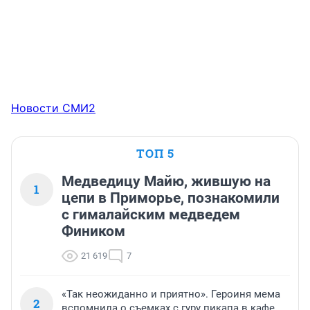
Новости СМИ2
ТОП 5
Медведицу Майю, жившую на
1
цепи в Приморье, познакомили
с гималайским медведем
Фиником
21 619
7
«Так неожиданно и приятно». Героиня мема
2
вспомнила о съемках с гуру пикапа в кафе