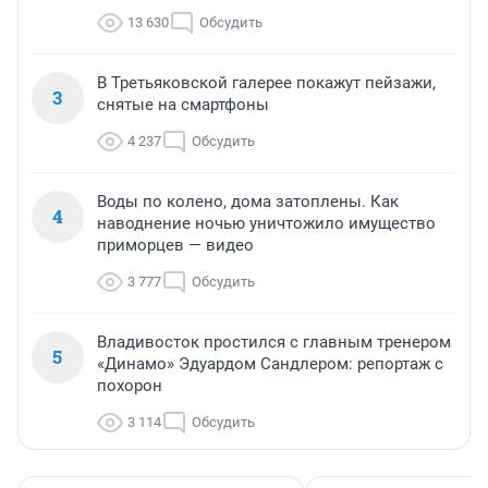
13 630
Обсудить
В Третьяковской галерее покажут пейзажи,
3
снятые на смартфоны
4 237
Обсудить
Воды по колено, дома затоплены. Как
4
наводнение ночью уничтожило имущество
приморцев — видео
3 777
Обсудить
Владивосток простился с главным тренером
5
«Динамо» Эдуардом Сандлером: репортаж с
похорон
3 114
Обсудить