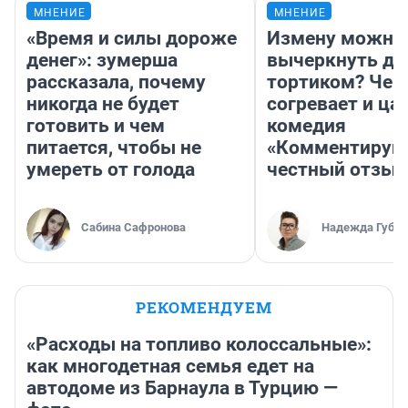
МНЕНИЕ
МНЕНИЕ
«Время и силы дороже
Измену можно
денег»: зумерша
вычеркнуть д
рассказала, почему
тортиком? Чем
никогда не будет
согревает и ца
готовить и чем
комедия
питается, чтобы не
«Комментируй 
умереть от голода
честный отзыв
Сабина Сафронова
Надежда Губар
РЕКОМЕНДУЕМ
«Расходы на топливо колоссальные»:
как многодетная семья едет на
автодоме из Барнаула в Турцию —