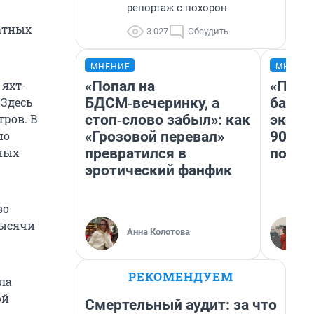
репортаж с похорон
атных
3 027
Обсудить
МНЕНИЕ
МНЕНИ
«Попал на
«Помн
 яхт-
БДСМ‑вечеринку, а
банко
 Здесь
стоп‑слово забыл»: как
эконо
тров. В
«Грозовой перевал»
90-х 
по
превратился в
повто
ных
эротический фанфик
во
тысячи
Анна Колотова
РЕКОМЕНДУЕМ
ла
ой
Смертельный аудит: за что