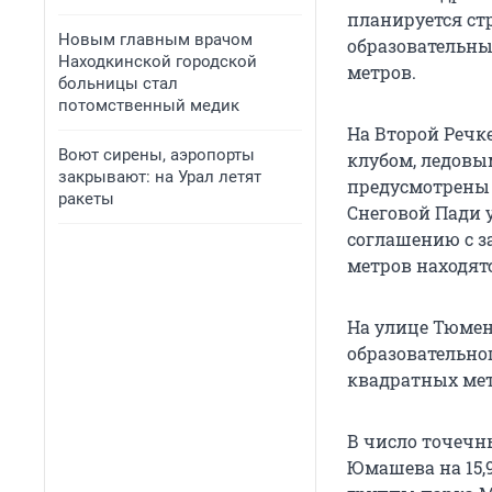
планируется ст
Новым главным врачом
образовательны
Находкинской городской
метров.
больницы стал
потомственный медик
На Второй Речк
Воют сирены, аэропорты
клубом, ледовы
закрывают: на Урал летят
предусмотрены 
ракеты
Снеговой Пади 
соглашению с з
метров находятс
На улице Тюмен
образовательног
квадратных мет
В число точечн
Юмашева на 15,