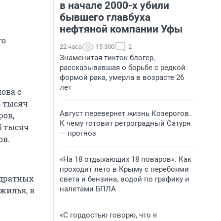
в начале 2000-х убили
бывшего главбуха
нефтяной компании Уфы
го
22 часа
15 300
2
Знаменитая тикток-блогер,
рассказывавшая о борьбе с редкой
формой рака, умерла в возрасте 26
лет
ова с
6 тысяч
Август перевернет жизнь Козерогов.
ров,
К чему готовит ретроградный Сатурн
5 тысяч
— прогноз
ов.
«На 18 отдыхающих 18 поваров». Как
проходит лето в Крыму с перебоями
адратных
света и бензина, водой по графику и
налетами БПЛА
жилья, в
.
«С гордостью говорю, что я