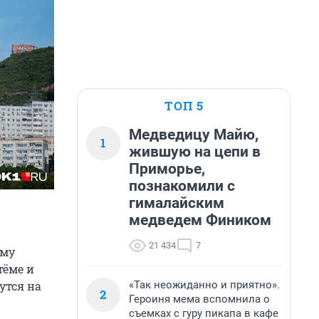
ТОП 5
Медведицу Майю,
1
жившую на цепи в
Приморье,
познакомили с
гималайским
медведем Фиником
21 434
7
мму
тёме и
«Так неожиданно и приятно».
утся на
2
Героиня мема вспомнила о
съемках с гуру пикапа в кафе