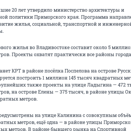
шие 20 лет утвердило министерство архитектуры и
ной политики Приморского края. Программа направл
витие жилья, социальной, транспортной и инженерно
ы.
вого жилья во Владивостоке составит около 5 милли
ров. Проекты охватят практически все районы города
ет КРТ в районе посёлка Поспелова на острове Русски
ируется построить 1 миллион 145 тысяч квадратных ме
рупнейших также проекты на улице Ладыгина — 472 
ров, на острове Елены — 375 тысяч, в районе улицы О
дратных метров.
редусмотрены на улице Калинина с совокупным объё
ратных метров, ещё одна — в районе улицы Приморско
ых метров. В районе бывшего рынка на Спортивной