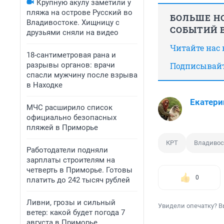
Крупную акулу заметили у
пляжа на острове Русский во
БОЛЬШЕ НО
Владивостоке. Хищницу с
СОБЫТИЙ В
друзьями сняли на видео
Читайте нас
18-сантиметровая рана и
разрывы органов: врачи
Подписывайт
спасли мужчину после взрыва
в Находке
Екатери
МЧС расширило список
официально безопасных
пляжей в Приморье
КРТ
Владивос
Работодатели подняли
зарплаты строителям на
четверть в Приморье. Готовы
0
платить до 242 тысяч рублей
Ливни, грозы и сильный
Увидели опечатку? В
ветер: какой будет погода 7
августа в Приморье