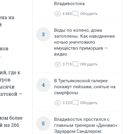
Владивостока
6 683
Обсудить
ена на
й
Воды по колено, дома
3
затоплены. Как наводнение
ночью уничтожило
онов
имущество приморцев —
видео
.
3 715
Обсудить
й, где к
тров
В Третьяковской галерее
4
тысячи
покажут пейзажи, снятые на
смартфоны
катовой —
3 223
Обсудить
мом более
Владивосток простился с
5
й на 266
главным тренером «Динамо»
Эдуардом Сандлером: