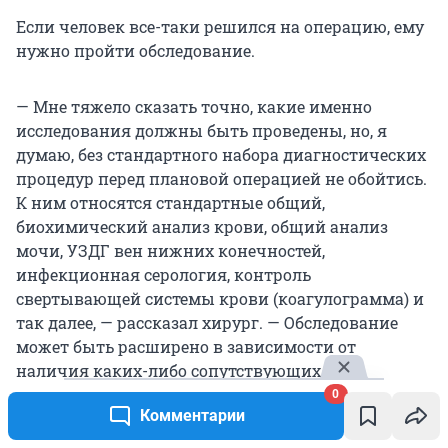
Если человек все-таки решился на операцию, ему
нужно пройти обследование.
— Мне тяжело сказать точно, какие именно
исследования должны быть проведены, но, я
думаю, без стандартного набора диагностических
процедур перед плановой операцией не обойтись.
К ним относятся стандартные общий,
биохимический анализ крови, общий анализ
мочи, УЗДГ вен нижних конечностей,
инфекционная серология, контроль
свертывающей системы крови (коагулограмма) и
так далее, — рассказал хирург. — Обследование
может быть расширено в зависимости от
наличия каких-либо сопутствующих
заболеваний, к примеру, измерение уровня
0
Комментарии
гликированного гемоглобина при сахарном
диабете. Хотя наверняка при таком заболевании