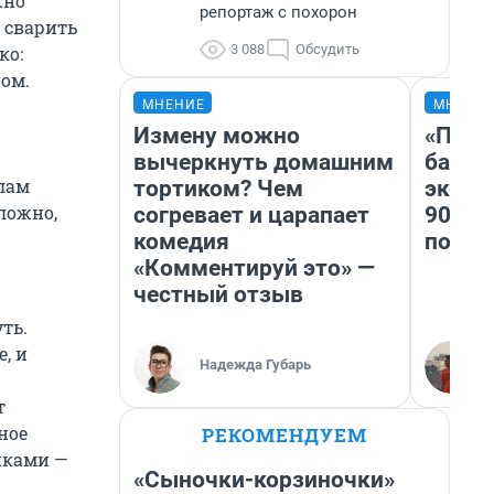
жно
репортаж с похорон
 сварить
3 088
Обсудить
ко:
ом.
МНЕНИЕ
МНЕНИ
Измену можно
«Помн
вычеркнуть домашним
банко
лам
тортиком? Чем
эконо
ложно,
согревает и царапает
90-х 
комедия
повто
«Комментируй это» —
честный отзыв
ть.
, и
Надежда Губарь
т
ное
РЕКОМЕНДУЕМ
йками —
«Сыночки-корзиночки»