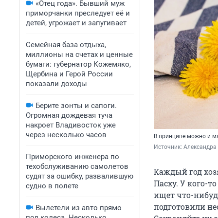
«Отец года». Бывший муж
приморчанки преследует её и
детей, угрожает и запугивает
Семейная база отдыха,
миллионы на счетах и ценные
бумаги: губернатор Кожемяко,
Щербина и Герой России
показали доходы
Берите зонты и сапоги.
Огромная дождевая туча
накроет Владивосток уже
через несколько часов
В принципе можно и ма
Источник: 
Александра
Приморского инженера по
техобслуживанию самолетов
Каждый год хоз
судят за ошибку, развалившую
Пасху. У кого-т
судно в полете
ищет что-нибуд
подготовили не
Вылетели из авто прямо
под колеса. Несколько