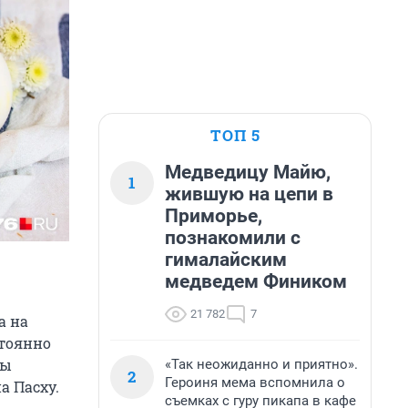
ТОП 5
Медведицу Майю,
1
жившую на цепи в
Приморье,
познакомили с
гималайским
медведем Фиником
21 782
7
а на
стоянно
мы
«Так неожиданно и приятно».
2
Героиня мема вспомнила о
а Пасху.
съемках с гуру пикапа в кафе