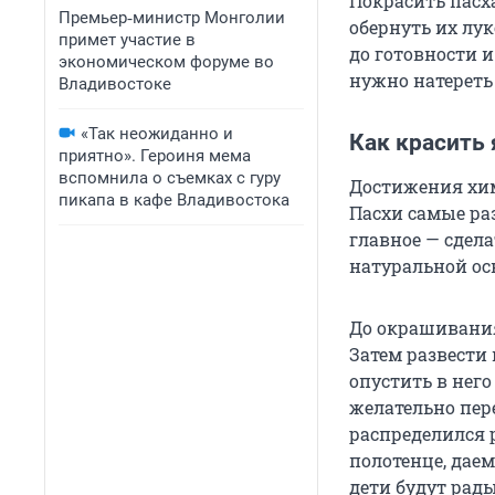
Покрасить пасх
Премьер‑министр Монголии
обернуть их лу
примет участие в
до готовности 
экономическом форуме во
нужно натереть
Владивостоке
«Так неожиданно и
Как красить
приятно». Героиня мема
вспомнила о съемках с гуру
Достижения хи
пикапа в кафе Владивостока
Пасхи самые ра
главное — сдела
натуральной ос
До окрашивания
Затем развести 
опустить в нег
желательно пер
распределился 
полотенце, дае
дети будут рад