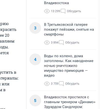
Владивостока
13 299
Обсудить
горию
В Третьяковской галерее
3
 красить
покажут пейзажи, снятые на
смартфоны
ее 20
бавляем
3 894
Обсудить
воды.
ется
Воды по колено, дома
4
затоплены. Как наводнение
ночью уничтожило
имущество приморцев —
устить в
видео
атериалы:
и или
3 759
Обсудить
м в
Владивосток простился с
5
главным тренером «Динамо»
Эдуардом Сандлером: