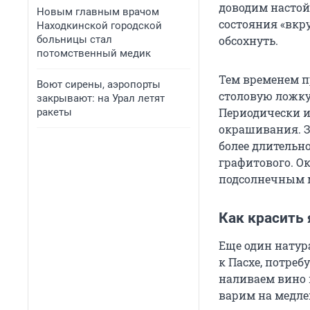
доводим настой 
Новым главным врачом
состояния «вкр
Находкинской городской
обсохнуть.
больницы стал
потомственный медик
Тем временем п
Воют сирены, аэропорты
столовую ложку
закрывают: на Урал летят
Периодически и
ракеты
окрашивания. З
более длительн
графитового. О
подсолнечным 
Как красить 
Еще один натур
к Пасхе, потребу
наливаем вино 
варим на медле