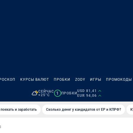
РОСКОП
КУРСЫ ВАЛЮТ
ПРОБКИ
ZODY
ИГРЫ
ПРОМОКОДЫ
USD 81,41
СЕЙЧАС
1
ПРОБКИ
+25°C
EUR 94,06
 поехать и заработать
Сколько денег у кандидатов от ЕР и КПРФ?
К
Я