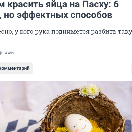
м красить яйца на Пасху: 6
, но эффектных способов
сно, у кого рука поднимется разбить так
4 459
 комментарий