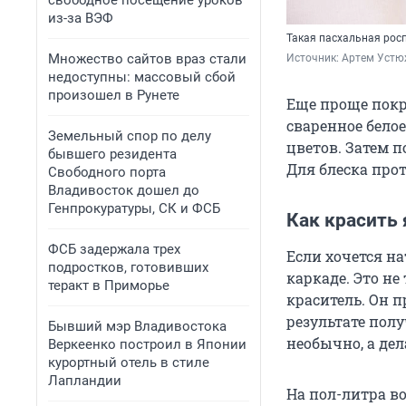
свободное посещение уроков
из-за ВЭФ
Такая пасхальная росп
Множество сайтов враз стали
Источник: 
Артем Устю
недоступны: массовый сбой
произошел в Рунете
Еще проще покр
сваренное белое
Земельный спор по делу
цветов. Затем 
бывшего резидента
Для блеска про
Свободного порта
Владивосток дошел до
Генпрокуратуры, СК и ФСБ
Как красить 
ФСБ задержала трех
Если хочется н
подростков, готовивших
каркаде. Это н
теракт в Приморье
краситель. Он 
результате полу
Бывший мэр Владивостока
необычно, а дел
Веркеенко построил в Японии
курортный отель в стиле
Лапландии
На пол-литра в