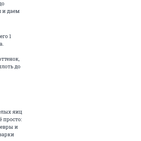
до
 и даем
го 1
а.
ттенок,
плоть до
елых яиц
ё просто:
девры и
 варки