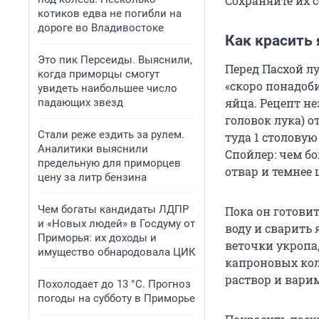
Сохраняйте их с
котиков едва не погибли на
дороге во Владивостоке
Как красить 
Это пик Персеиды. Выяснили,
Перед Пасхой лу
когда приморцы смогут
«скоро понадоби
увидеть наибольшее число
яйца. Рецепт н
падающих звезд
головок лука) 
Стали реже ездить за рулем.
туда 1 столову
Аналитики выяснили
Спойлер: чем б
предельную для приморцев
отвар и темнее 
цену за литр бензина
Чем богаты кандидаты ЛДПР
Пока он готови
и «Новых людей» в Госдуму от
воду и сварить
Приморья: их доходы и
веточки укропа
имущество обнародовала ЦИК
капроновых кол
раствор и варим
Похолодает до 13 °C. Прогноз
погоды на субботу в Приморье