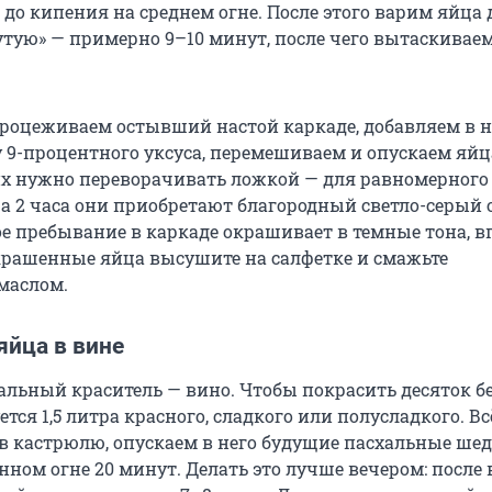
до кипения на среднем огне. После этого варим яйца 
утую» — примерно 9–10 минут, после чего вытаскиваем
роцеживаем остывший настой каркаде, добавляем в не
 9-процентного уксуса, перемешиваем и опускаем яйц
х нужно переворачивать ложкой — для равномерного
а 2 часа они приобретают благородный светло-серый о
ое пребывание в каркаде окрашивает в темные тона, в
крашенные яйца высушите на салфетке и смажьте
маслом.
яйца в вине
альный краситель — вино. Чтобы покрасить десяток б
ется 1,5 литра красного, сладкого или полусладкого. Вс
в кастрюлю, опускаем в него будущие пасхальные ше
нном огне 20 минут. Делать это лучше вечером: после