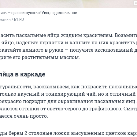
ись — целое искусство! Увы, недолговечное
жанин / E1.RU
асить пасхальные яйца жидким красителем. Возьмит
 яйцо, наденьте перчатки и капните на них краситель
покатайте немного в руках — получите эксклюзивный 
трите его растительным маслом.
яйца в каркаде
атуральности, рассказываем, как покрасить пасхальны
е только вкусный и тонизирующий чай, но и отличный
прекрасно подходит для окрашивания пасхальных яиц.
чаются оттенки от светло-серого до графитового. Смо
ается очень просто.
оды берем 2 столовые ложки высушенных цветков кар