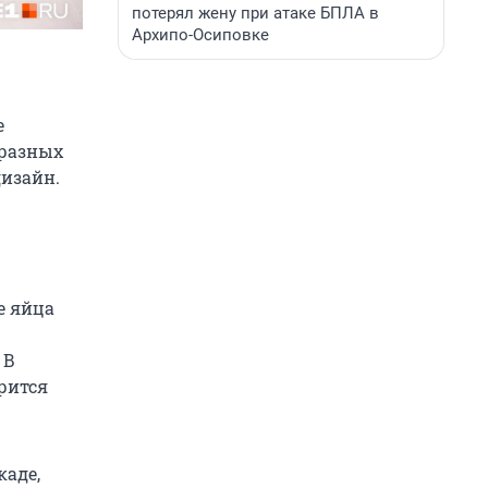
потерял жену при атаке БПЛА в
Архипо-Осиповке
е
 разных
дизайн.
е яйца
 В
трится
каде,