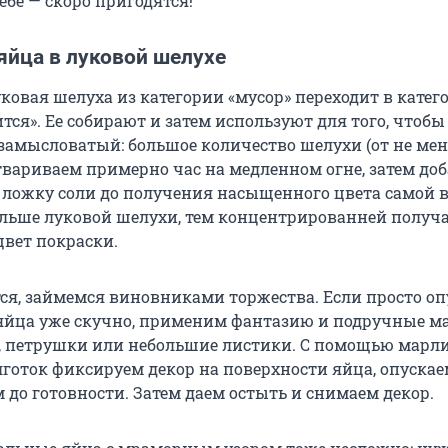
ебе — скоро пригодятся!
яйца в луковой шелухе
ковая шелуха из категории «мусор» переходит в кате
тся». Ее собирают и затем используют для того, чтобы
езамысловатый: большое количество шелухи (от не мен
отвариваем примерно час на медленном огне, затем до
ю ложку соли до получения насыщенного цвета самой 
ольше луковой шелухи, тем концентрированней получа
цвет покраски.
тся, займемся виновниками торжества. Если просто оп
 яйца уже скучно, применим фантазию и подручные м
, петрушки или небольшие листики. С помощью марл
готок фиксируем декор на поверхности яйца, опускае
 до готовности. Затем даем остыть и снимаем декор.