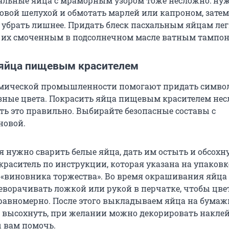
альные яйца с мраморным узором тоже несложно: ну
ковой шелухой и обмотать марлей или капроном, затем
и убрать лишнее. Придать блеск пасхальным яйцам лег
 их смоченным в подсолнечном масле ватным тампон
 яйца пищевым красителем
мической промышленности помогают придать симво
зные цвета. Покрасить яйца пищевым красителем нес
ть это правильно. Выбирайте безопасные составы с
новой.
 нужно сварить белые яйца, дать им остыть и обсохну
краситель по инструкции, которая указана на упаковке
о «виновника торжества». Во время окрашивания яйца
еворачивать ложкой или рукой в перчатке, чтобы цве
равномерно. После этого выкладываем яйца на бумаж
м высохнуть, при желании можно декорировать накле
ы вам помочь.