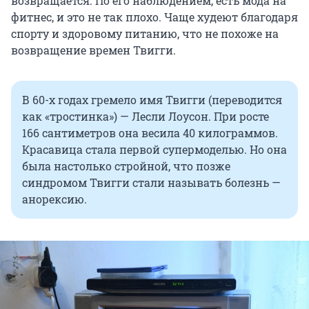
возвращается. По его наблюдением, есть мода на
фитнес, и это не так плохо. Чаще худеют благодаря
спорту и здоровому питанию, что не похоже на
возвращение времен Твигги.
В
60-х годах
гремело имя Твигги (переводится
как «тростинка») — Лесли Лоусон. При росте
166 сантиметров
она весила
40 килограммов
.
Красавица стала первой супермоделью. Но она
была настолько стройной, что позже
синдромом Твигги стали называть болезнь —
анорексию.