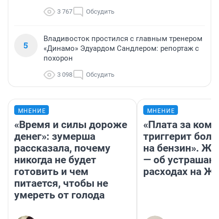
3 767
Обсудить
Владивосток простился с главным тренером
5
«Динамо» Эдуардом Сандлером: репортаж с
похорон
3 098
Обсудить
МНЕНИЕ
МНЕНИЕ
«Время и силы дороже
«Плата за ком
денег»: зумерша
триггерит боль
рассказала, почему
на бензин». Жу
никогда не будет
— об устраша
готовить и чем
расходах на Ж
питается, чтобы не
умереть от голода