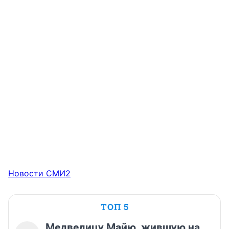
Новости СМИ2
ТОП 5
Медведицу Майю, жившую на