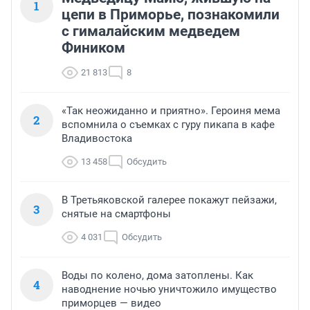
1
цепи в Приморье, познакомили
с гималайским медведем
Фиником
21 813
8
«Так неожиданно и приятно». Героиня мема
2
вспомнила о съемках с гуру пикапа в кафе
Владивостока
13 458
Обсудить
В Третьяковской галерее покажут пейзажи,
3
снятые на смартфоны
4 031
Обсудить
Воды по колено, дома затоплены. Как
4
наводнение ночью уничтожило имущество
приморцев — видео