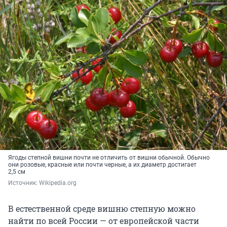
Ягоды степной вишни почти не отличить от вишни обычной. Обычно
они розовые, красные или почти черные, а их диаметр достигает
2,5 см
Источник: 
Wikipedia.org
В естественной среде вишню степную можно
найти по всей России — от европейской части