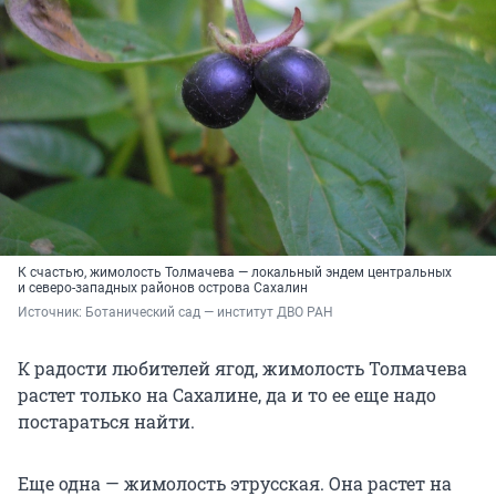
К счастью, жимолость Толмачева — локальный эндем центральных
и северо-западных районов острова Сахалин
Источник: 
Ботанический сад — институт ДВО РАН
К радости любителей ягод, жимолость Толмачева
растет только на Сахалине, да и то ее еще надо
постараться найти.
Еще одна — жимолость этрусская. Она растет на