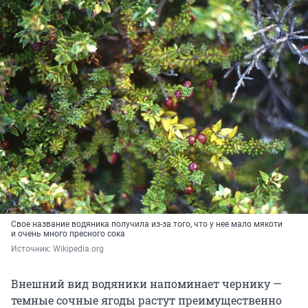
Свое название водяника получила из-за того, что у нее мало мякоти
и очень много пресного сока
Источник: 
Wikipedia.org
Внешний вид водяники напоминает чернику —
темные сочные ягоды растут преимущественно