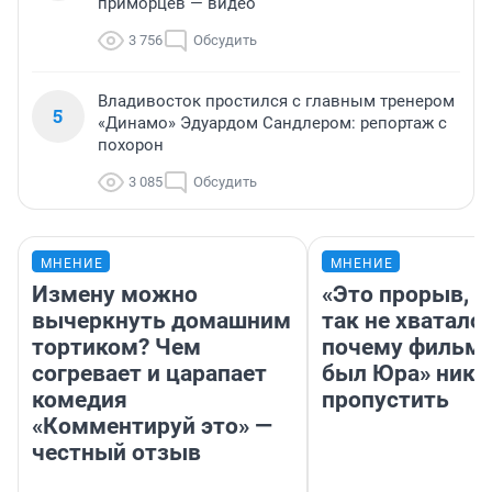
приморцев — видео
3 756
Обсудить
Владивосток простился с главным тренером
5
«Динамо» Эдуардом Сандлером: репортаж с
похорон
3 085
Обсудить
МНЕНИЕ
МНЕНИЕ
Измену можно
«Это прорыв, к
вычеркнуть домашним
так не хватало»
тортиком? Чем
почему фильм 
согревает и царапает
был Юра» ника
комедия
пропустить
«Комментируй это» —
честный отзыв