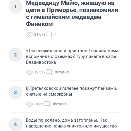
Медведицу Майю, жившую на
1
цепи в Приморье, познакомили
с гималайским медведем
Фиником
21 673
7
«Так неожиданно и приятно». Героиня мема
2
вспомнила о съемках с гуру пикапа в кафе
Владивостока
12 522
Обсудить
В Третьяковской галерее покажут пейзажи,
3
снятые на смартфоны
3 836
Обсудить
Воды по колено, дома затоплены. Как
4
наводнение ночью уничтожило имущество