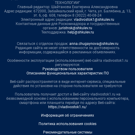
ТЕХНОЛОГИИ"
Главный редактор: Шайтанова Екатерина Александровна
Адрес редакции: 672000, Забайкальский край, г. Чита, ул. Балябина, д. 13,
эт. 6, оф. 608, телефон 8 (3022) 40-08-24
Электронный адрес редакции:
vladivostok1@shkulev.ru
Контактные данные для Роскомнадзора и государственных
органов:
juristnsk@shkulev.ru
Техподдержка:
help@shkulev.ru
Связаться с отделом продаж:
anna.chugaynova@shkulev.ru
Редакция сайта не несет ответственности за достоверность
информации, содержащейся в рекламных объявлениях.
Особенности эксплуатации (использования) веб-сайта vladivostok1.ru
регулируются:
Руководством пользователя
Описанием функциональных характеристик ПО
Веб-сайт распространяется в виде интернет-сервиса, специальные
действия по установке на стороне пользователя не требуются
Пользователь получает доступ к Веб-сайту vladivostok1.ru на
безвозмездной основе с использованием персонального компьютера,
смартфона или планшета перейдя по адресу Веб-сайта:
https://vladivostok1.ru/
Информация об ограничениях
Политика использования cookies
Рекомендательные системы