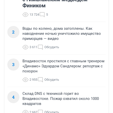
Фиником
13 724
5
Воды по колено, дома затоплены. Как
2
наводнение ночью уничтожило имущество
приморцев — видео
3 611
Обсудить
Владивосток простился с главным тренером
3
«Динамо» Эдуардом Сандлером: репортаж с
похорон
2 955
Обсудить
Склад DNS с техникой горит во
4
Владивостоке. Пожар охватил около 1000
квадратов
2 662
Обсудить