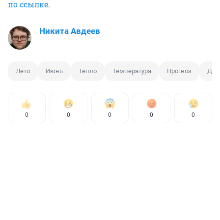
по ссылке
.
Никита Авдеев
Лето
Июнь
Тепло
Температура
Прогноз
Дож
0
0
0
0
0