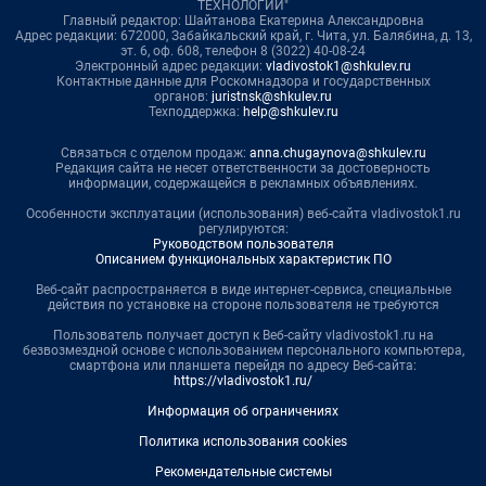
ТЕХНОЛОГИИ"
Главный редактор: Шайтанова Екатерина Александровна
Адрес редакции: 672000, Забайкальский край, г. Чита, ул. Балябина, д. 13,
эт. 6, оф. 608, телефон 8 (3022) 40-08-24
Электронный адрес редакции:
vladivostok1@shkulev.ru
Контактные данные для Роскомнадзора и государственных
органов:
juristnsk@shkulev.ru
Техподдержка:
help@shkulev.ru
Связаться с отделом продаж:
anna.chugaynova@shkulev.ru
Редакция сайта не несет ответственности за достоверность
информации, содержащейся в рекламных объявлениях.
Особенности эксплуатации (использования) веб-сайта vladivostok1.ru
регулируются:
Руководством пользователя
Описанием функциональных характеристик ПО
Веб-сайт распространяется в виде интернет-сервиса, специальные
действия по установке на стороне пользователя не требуются
Пользователь получает доступ к Веб-сайту vladivostok1.ru на
безвозмездной основе с использованием персонального компьютера,
смартфона или планшета перейдя по адресу Веб-сайта:
https://vladivostok1.ru/
Информация об ограничениях
Политика использования cookies
Рекомендательные системы