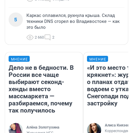
Каркас оплавился, рухнула крыша. Склад
5
техники DNS сгорел во Владивостоке — как
это было
2 660
2
МНЕНИЕ
МНЕНИЕ
Дело не в бедности. В
«И это место т
России все чаще
крякнет»: жур
выбирают секонд-
о планах отдат
хенды вместо
водоем с уткам
массмаркета —
Снегопади под
разбираемся, почему
застройку
так получилось
Алиса Князева
Алёна Золотухина
Корреспондент