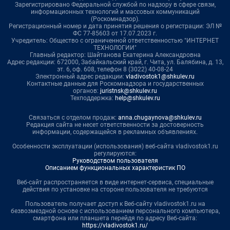
Зарегистрировано Федеральной службой по надзору в сфере связи,
информационных технологий и массовых коммуникаций
(Роскомнадзор).
Регистрационный номер и дата принятия решения о регистрации: ЭЛ №
ФС 77-85603 от 17.07.2023 г.
Учредитель: Общество с ограниченной ответственностью "ИНТЕРНЕТ
ТЕХНОЛОГИИ"
Главный редактор: Шайтанова Екатерина Александровна
Адрес редакции: 672000, Забайкальский край, г. Чита, ул. Балябина, д. 13,
эт. 6, оф. 608, телефон 8 (3022) 40-08-24
Электронный адрес редакции:
vladivostok1@shkulev.ru
Контактные данные для Роскомнадзора и государственных
органов:
juristnsk@shkulev.ru
Техподдержка:
help@shkulev.ru
Связаться с отделом продаж:
anna.chugaynova@shkulev.ru
Редакция сайта не несет ответственности за достоверность
информации, содержащейся в рекламных объявлениях.
Особенности эксплуатации (использования) веб-сайта vladivostok1.ru
регулируются:
Руководством пользователя
Описанием функциональных характеристик ПО
Веб-сайт распространяется в виде интернет-сервиса, специальные
действия по установке на стороне пользователя не требуются
Пользователь получает доступ к Веб-сайту vladivostok1.ru на
безвозмездной основе с использованием персонального компьютера,
смартфона или планшета перейдя по адресу Веб-сайта:
https://vladivostok1.ru/