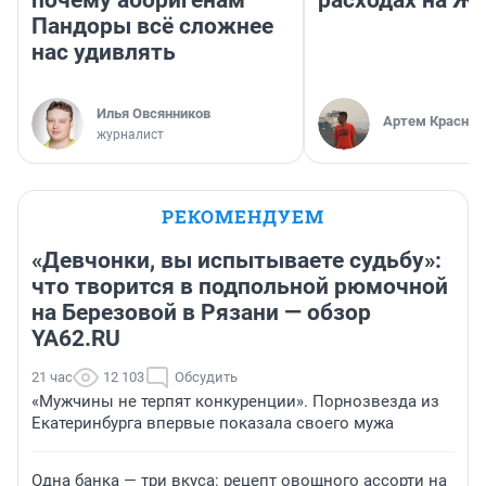
почему аборигенам
расходах на Ж
Пандоры всё сложнее
нас удивлять
Илья Овсянников
Артем Краснов
журналист
РЕКОМЕНДУЕМ
«Девчонки, вы испытываете судьбу»:
что творится в подпольной рюмочной
на Березовой в Рязани — обзор
YA62.RU
21 час
12 103
Обсудить
«Мужчины не терпят конкуренции». Порнозвезда из
Екатеринбурга впервые показала своего мужа
Одна банка — три вкуса: рецепт овощного ассорти на