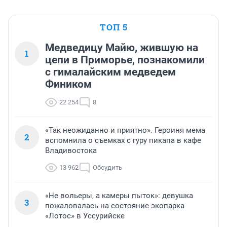
ТОП 5
Медведицу Майю, жившую на
1
цепи в Приморье, познакомили
с гималайским медведем
Фиником
22 254
8
«Так неожиданно и приятно». Героиня мема
2
вспомнила о съемках с гуру пикапа в кафе
Владивостока
13 962
Обсудить
«Не вольеры, а камеры пыток»: девушка
3
пожаловалась на состояние экопарка
«Лотос» в Уссурийске