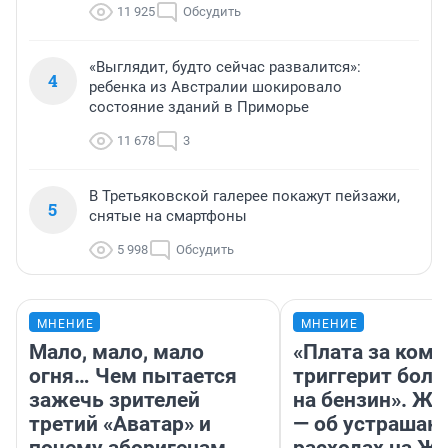
11 925
Обсудить
«Выглядит, будто сейчас развалится»:
4
ребенка из Австралии шокировало
состояние зданий в Приморье
11 678
3
В Третьяковской галерее покажут пейзажи,
5
снятые на смартфоны
5 998
Обсудить
МНЕНИЕ
МНЕНИЕ
Мало, мало, мало
«Плата за ком
огня… Чем пытается
триггерит боль
зажечь зрителей
на бензин». Жу
третий «Аватар» и
— об устраша