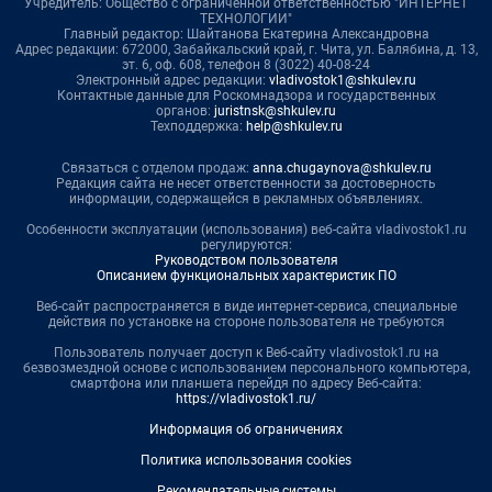
Учредитель: Общество с ограниченной ответственностью "ИНТЕРНЕТ
ТЕХНОЛОГИИ"
Главный редактор: Шайтанова Екатерина Александровна
Адрес редакции: 672000, Забайкальский край, г. Чита, ул. Балябина, д. 13,
эт. 6, оф. 608, телефон 8 (3022) 40-08-24
Электронный адрес редакции:
vladivostok1@shkulev.ru
Контактные данные для Роскомнадзора и государственных
органов:
juristnsk@shkulev.ru
Техподдержка:
help@shkulev.ru
Связаться с отделом продаж:
anna.chugaynova@shkulev.ru
Редакция сайта не несет ответственности за достоверность
информации, содержащейся в рекламных объявлениях.
Особенности эксплуатации (использования) веб-сайта vladivostok1.ru
регулируются:
Руководством пользователя
Описанием функциональных характеристик ПО
Веб-сайт распространяется в виде интернет-сервиса, специальные
действия по установке на стороне пользователя не требуются
Пользователь получает доступ к Веб-сайту vladivostok1.ru на
безвозмездной основе с использованием персонального компьютера,
смартфона или планшета перейдя по адресу Веб-сайта:
https://vladivostok1.ru/
Информация об ограничениях
Политика использования cookies
Рекомендательные системы