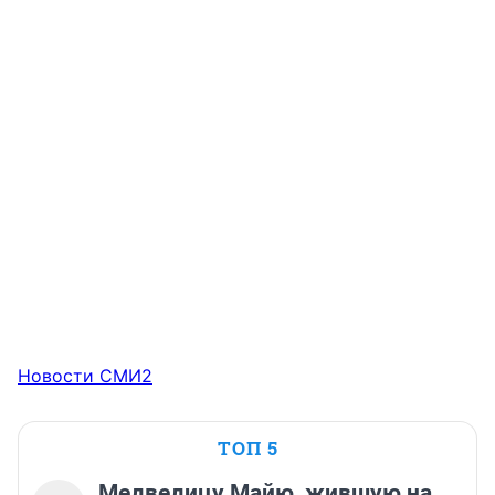
Новости СМИ2
ТОП 5
Медведицу Майю, жившую на