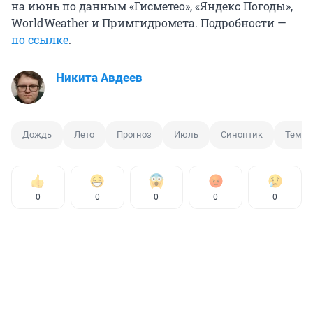
на июнь по данным «Гисметео», «Яндекс Погоды»,
WorldWeather и Примгидромета. Подробности —
по ссылке
.
Никита Авдеев
Дождь
Лето
Прогноз
Июль
Синоптик
Темпе
0
0
0
0
0