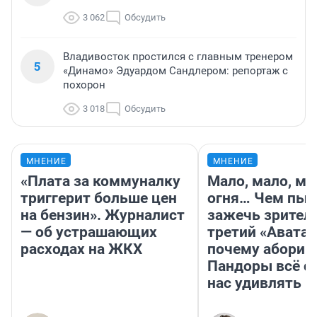
3 062
Обсудить
Владивосток простился с главным тренером
5
«Динамо» Эдуардом Сандлером: репортаж с
похорон
3 018
Обсудить
МНЕНИЕ
МНЕНИЕ
«Плата за коммуналку
Мало, мало, ма
триггерит больше цен
огня… Чем пыт
на бензин». Журналист
зажечь зрител
— об устрашающих
третий «Аватар
расходах на ЖКХ
почему абориг
Пандоры всё с
нас удивлять