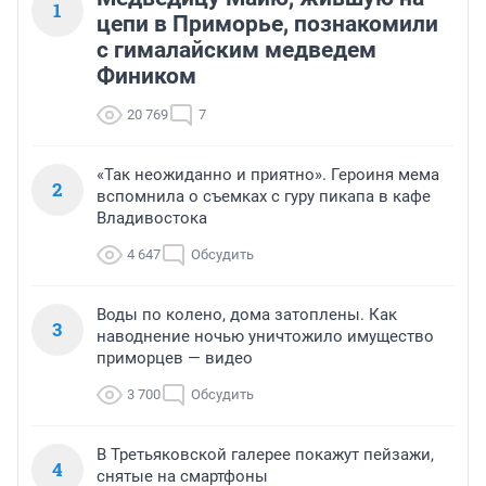
1
цепи в Приморье, познакомили
с гималайским медведем
Фиником
20 769
7
«Так неожиданно и приятно». Героиня мема
2
вспомнила о съемках с гуру пикапа в кафе
Владивостока
4 647
Обсудить
Воды по колено, дома затоплены. Как
3
наводнение ночью уничтожило имущество
приморцев — видео
3 700
Обсудить
В Третьяковской галерее покажут пейзажи,
4
снятые на смартфоны